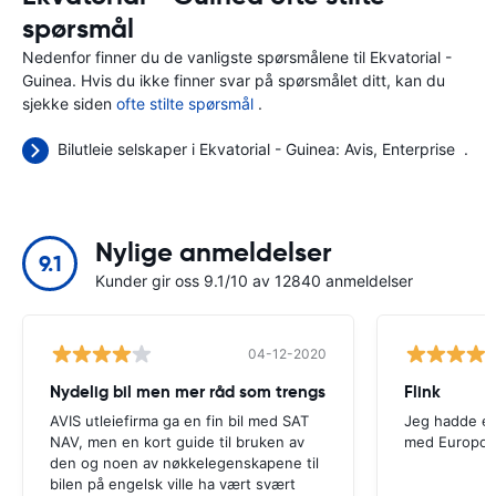
spørsmål
Nedenfor finner du de vanligste spørsmålene til Ekvatorial -
Guinea. Hvis du ikke finner svar på spørsmålet ditt, kan du
sjekke siden
ofte stilte spørsmål
.
Bilutleie selskaper i Ekvatorial - Guinea:
Avis
Enterprise
.
Nylige anmeldelser
9.1
Kunder gir oss 9.1/10 av 12840 anmeldelser
04-12-2020
Nydelig bil men mer råd som trengs
Flink
AVIS utleiefirma ga en fin bil med SAT
Jeg hadde en
NAV, men en kort guide til bruken av
med Europca
den og noen av nøkkelegenskapene til
bilen på engelsk ville ha vært svært