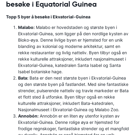
besøke i Equatorial Guinea
Topp 5 byer å besøke i Ekvatorial-Guinea
Malabo:
Malabo er hovedstaden og største byen i
Ekvatorial-Guinea, som ligger på den nordlige kysten av
Bioko-øya. Denne livlige byen er hjemsted for en unik
blanding av kolonial og moderne arkitektur, samt en
rekke restauranter og livlig natteliv. Byen tilbyr også en
rekke kulturelle attraksjoner, inkludert nasjonalmuseet i
Ekvatorial-Guinea, katedralen Santa Isabel og Santa
Isabel botaniske hage.
Bata:
Bata er den nest største byen i Ekvatorial-Guinea
og den største byen på fastlandet. Med sine fantastiske
strender, pulserende natteliv og travle markeder er Bata
et flott sted å utforske. Byen tilbyr også en rekke
kulturelle attraksjoner, inkludert Bata-katedralen,
Nasjonalmuseet i Ekvatorial-Guinea og Malabo Zoo.
Annobón:
Annobón er en liten øy utenfor kysten av
Ekvatorial-Guinea. Denne rolige øya er hjemsted for
frodige regnskoger, fantastiske strender og et mangfold
av dyreliv. Annobón er også hjemsted for en unik