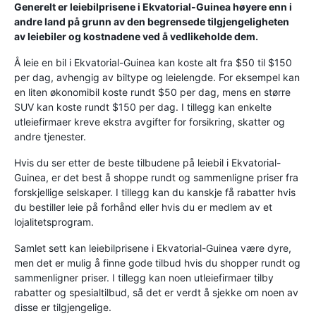
Generelt er leiebilprisene i Ekvatorial-Guinea høyere enn i
andre land på grunn av den begrensede tilgjengeligheten
av leiebiler og kostnadene ved å vedlikeholde dem.
Å leie en bil i Ekvatorial-Guinea kan koste alt fra $50 til $150
per dag, avhengig av biltype og leielengde. For eksempel kan
en liten økonomibil koste rundt $50 per dag, mens en større
SUV kan koste rundt $150 per dag. I tillegg kan enkelte
utleiefirmaer kreve ekstra avgifter for forsikring, skatter og
andre tjenester.
Hvis du ser etter de beste tilbudene på leiebil i Ekvatorial-
Guinea, er det best å shoppe rundt og sammenligne priser fra
forskjellige selskaper. I tillegg kan du kanskje få rabatter hvis
du bestiller leie på forhånd eller hvis du er medlem av et
lojalitetsprogram.
Samlet sett kan leiebilprisene i Ekvatorial-Guinea være dyre,
men det er mulig å finne gode tilbud hvis du shopper rundt og
sammenligner priser. I tillegg kan noen utleiefirmaer tilby
rabatter og spesialtilbud, så det er verdt å sjekke om noen av
disse er tilgjengelige.