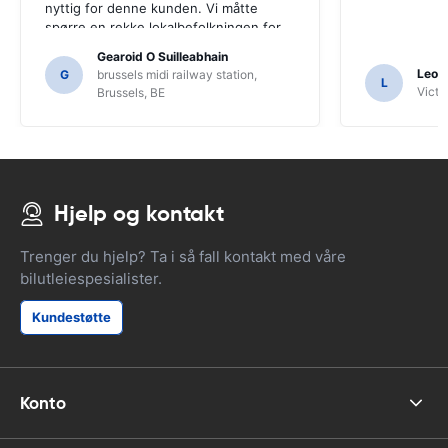
nyttig for denne kunden. Vi måtte
spørre en rekke lokalbefolkningen for
veiledning, og bare for at vi kanskje
Gearoid O Suilleabhain
ikke hadde funnet ut av SAT NAVs
Leon
G
brussels midi railway station,
L
funksjoner.
Victor
Brussels, BE
Hjelp og kontakt
Trenger du hjelp? Ta i så fall kontakt med våre
bilutleiespesialister.
Kundestøtte
Konto