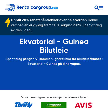
Opptil 20% rabatt på leiebiler over hele verden
Denne
kampanjen er gyldig frem til 11. august 2026 - benytt deg
av den i dag!
Ekvatorial - Guinea
Bilutleie
Spar tid og penger. Vi sammenligner tilbud fra bilutleiefirmaer i
Ekvatorial - Guinea på dine vegne.
Vi sammenligner alle velkjente leverandører