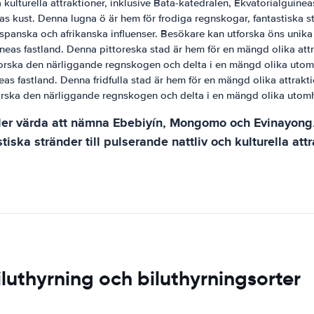
a kulturella attraktioner, inklusive Bata-katedralen, Ekvatorialgui
as kust. Denna lugna ö är hem för frodiga regnskogar, fantastiska 
a, spanska och afrikanska influenser. Besökare kan utforska öns un
neas fastland. Denna pittoreska stad är hem för en mängd olika attr
ska den närliggande regnskogen och delta i en mängd olika utomhu
as fastland. Denna fridfulla stad är hem för en mängd olika attrakti
ka den närliggande regnskogen och delta i en mängd olika utomhus
der värda att nämna Ebebiyín, Mongomo och Evinayong. 
tiska stränder till pulserande nattliv och kulturella attr
luthyrning och biluthyrningsorter