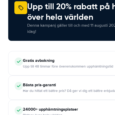
Upp till 20% rabatt på 
över hela världen
Denna kampanj gäller till och med 11 augusti 20
idag!
Gratis
avbokning
Upp till 48 timmar före överenskommen upphämtningstid
Bästa pris-garanti
Har du hittat ett bättre pris? Då ger vi dig ett bättre erbju
24000+
upphämtningsplatser