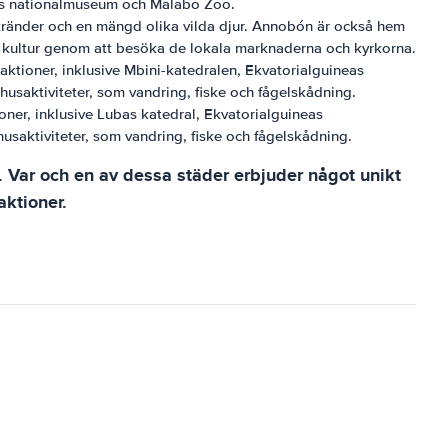
neas nationalmuseum och Malabo Zoo.
stränder och en mängd olika vilda djur. Annobón är också hem
ika kultur genom att besöka de lokala marknaderna och kyrkorna.
aktioner, inklusive Mbini-katedralen, Ekvatorialguineas
saktiviteter, som vandring, fiske och fågelskådning.
oner, inklusive Lubas katedral, Ekvatorialguineas
aktiviteter, som vandring, fiske och fågelskådning.
Var och en av dessa städer erbjuder något unikt
aktioner.