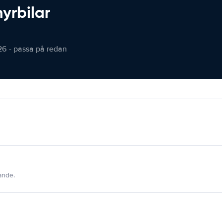
hyrbilar
26 - passa på redan
dande.