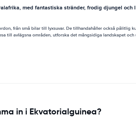
lafrika, med fantastiska stränder, frodig djungel och liv
rdon, från små bilar till lyxsuvar. De tillhandahåller också pålitlig 
resa till avlägsna områden, utforska det mångsidiga landskapet och u
mma in i Ekvatorialguinea?