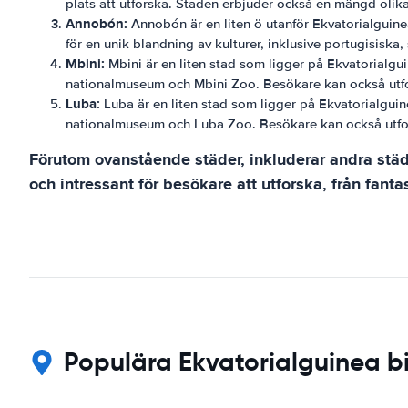
plats att utforska. Staden erbjuder också en mängd olik
Annobón:
Annobón är en liten ö utanför Ekvatorialguine
för en unik blandning av kulturer, inklusive portugisisk
Mbini:
Mbini är en liten stad som ligger på Ekvatorialgui
nationalmuseum och Mbini Zoo. Besökare kan också utfor
Luba:
Luba är en liten stad som ligger på Ekvatorialguine
nationalmuseum och Luba Zoo. Besökare kan också utfors
Förutom ovanstående städer, inkluderar andra stä
och intressant för besökare att utforska, från fantas
Populära Ekvatorialguinea bi