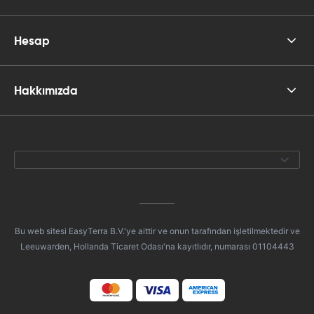
Hesap
Hakkımızda
Bu web sitesi EasyTerra B.V.'ye aittir ve onun tarafından işletilmektedir ve
Leeuwarden, Hollanda Ticaret Odası'na kayıtlıdır, numarası 01104443