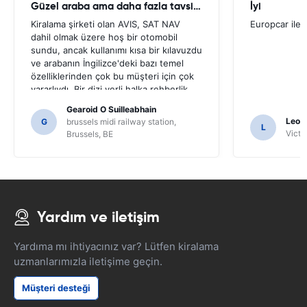
Güzel araba ama daha fazla tavsiye gerekli
İyi
Kiralama şirketi olan AVIS, SAT NAV
Europcar ile 
dahil olmak üzere hoş bir otomobil
sundu, ancak kullanımı kısa bir kılavuzdu
ve arabanın İngilizce'deki bazı temel
özelliklerinden çok bu müşteri için çok
yararlıydı. Bir dizi yerli halka rehberlik
etmek için sormak zorundaydık ve
Gearoid O Suilleabhain
yalnızca SAT NAV'ın işlevlerini
Leon
G
brussels midi railway station,
L
anlamamış olabiliriz.
Victor
Brussels, BE
Yardım ve iletişim
Yardıma mı ihtiyacınız var? Lütfen kiralama
uzmanlarımızla iletişime geçin.
Müşteri desteği