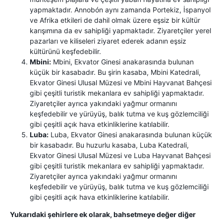
yapmaktadır. Annobón aynı zamanda Portekiz, İspanyol
ve Afrika etkileri de dahil olmak üzere eşsiz bir kültür
karışımına da ev sahipliği yapmaktadır. Ziyaretçiler yerel
pazarları ve kiliseleri ziyaret ederek adanın eşsiz
kültürünü keşfedebilir.
Mbini:
Mbini, Ekvator Ginesi anakarasında bulunan
küçük bir kasabadır. Bu şirin kasaba, Mbini Katedrali,
Ekvator Ginesi Ulusal Müzesi ve Mbini Hayvanat Bahçesi
gibi çeşitli turistik mekanlara ev sahipliği yapmaktadır.
Ziyaretçiler ayrıca yakındaki yağmur ormanını
keşfedebilir ve yürüyüş, balık tutma ve kuş gözlemciliği
gibi çeşitli açık hava etkinliklerine katılabilir.
Luba:
Luba, Ekvator Ginesi anakarasında bulunan küçük
bir kasabadır. Bu huzurlu kasaba, Luba Katedrali,
Ekvator Ginesi Ulusal Müzesi ve Luba Hayvanat Bahçesi
gibi çeşitli turistik mekanlara ev sahipliği yapmaktadır.
Ziyaretçiler ayrıca yakındaki yağmur ormanını
keşfedebilir ve yürüyüş, balık tutma ve kuş gözlemciliği
gibi çeşitli açık hava etkinliklerine katılabilir.
Yukarıdaki şehirlere ek olarak, bahsetmeye değer diğer