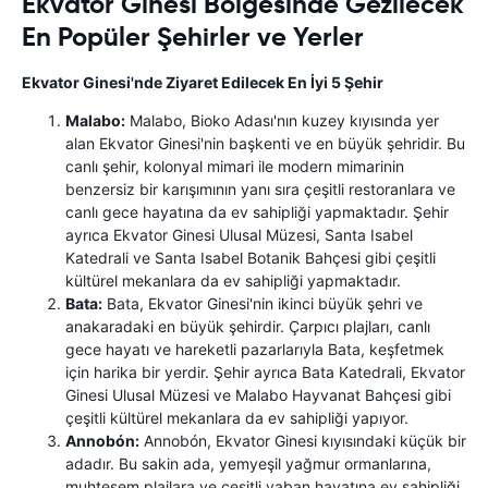
Ekvator Ginesi Bölgesinde Gezilecek
En Popüler Şehirler ve Yerler
Ekvator Ginesi'nde Ziyaret Edilecek En İyi 5 Şehir
Malabo:
Malabo, Bioko Adası'nın kuzey kıyısında yer
alan Ekvator Ginesi'nin başkenti ve en büyük şehridir. Bu
canlı şehir, kolonyal mimari ile modern mimarinin
benzersiz bir karışımının yanı sıra çeşitli restoranlara ve
canlı gece hayatına da ev sahipliği yapmaktadır. Şehir
ayrıca Ekvator Ginesi Ulusal Müzesi, Santa Isabel
Katedrali ve Santa Isabel Botanik Bahçesi gibi çeşitli
kültürel mekanlara da ev sahipliği yapmaktadır.
Bata:
Bata, Ekvator Ginesi'nin ikinci büyük şehri ve
anakaradaki en büyük şehirdir. Çarpıcı plajları, canlı
gece hayatı ve hareketli pazarlarıyla Bata, keşfetmek
için harika bir yerdir. Şehir ayrıca Bata Katedrali, Ekvator
Ginesi Ulusal Müzesi ve Malabo Hayvanat Bahçesi gibi
çeşitli kültürel mekanlara da ev sahipliği yapıyor.
Annobón:
Annobón, Ekvator Ginesi kıyısındaki küçük bir
adadır. Bu sakin ada, yemyeşil yağmur ormanlarına,
muhteşem plajlara ve çeşitli yaban hayatına ev sahipliği