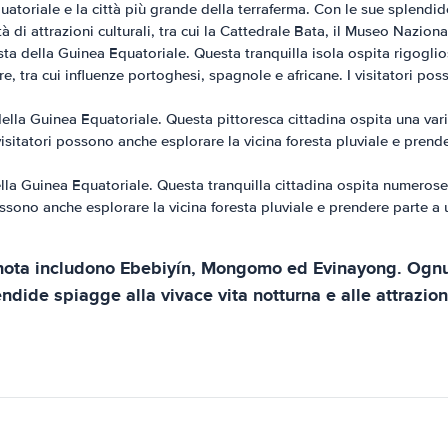
toriale e la città più grande della terraferma. Con le sue splendide 
à di attrazioni culturali, tra cui la Cattedrale Bata, il Museo Nazio
ta della Guinea Equatoriale. Questa tranquilla isola ospita rigoglios
, tra cui influenze portoghesi, spagnole e africane. I visitatori poss
della Guinea Equatoriale. Questa pittoresca cittadina ospita una varie
sitatori possono anche esplorare la vicina foresta pluviale e prender
ella Guinea Equatoriale. Questa tranquilla cittadina ospita numerose 
ssono anche esplorare la vicina foresta pluviale e prendere parte a u
 di nota includono Ebebiyín, Mongomo ed Evinayong. Ognu
endide spiagge alla vivace vita notturna e alle attrazioni