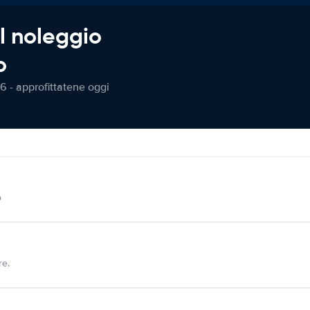
l noleggio
o
6 - approfittatene oggi
o
re.