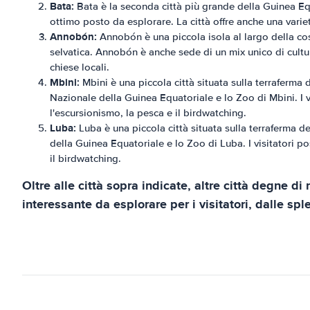
Bata:
Bata è la seconda città più grande della Guinea Equa
ottimo posto da esplorare. La città offre anche una variet
Annobón:
Annobón è una piccola isola al largo della cos
selvatica. Annobón è anche sede di un mix unico di culture
chiese locali.
Mbini:
Mbini è una piccola città situata sulla terraferma 
Nazionale della Guinea Equatoriale e lo Zoo di Mbini. I vi
l'escursionismo, la pesca e il birdwatching.
Luba:
Luba è una piccola città situata sulla terraferma d
della Guinea Equatoriale e lo Zoo di Luba. I visitatori po
il birdwatching.
Oltre alle città sopra indicate, altre città degne
interessante da esplorare per i visitatori, dalle spl