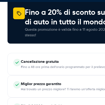
Fino a 20% di sconto su
di auto in tutto il mond
Questa promozione è valida fino a 11 agosto 202
stesso!
Cancellazione
gratuita
Fino a 48 ore prima dell'orario programmato per il preliev
Miglior prezzo garantito
Hai trovato un prezzo migliore? Ti faremo un'offerta miglio