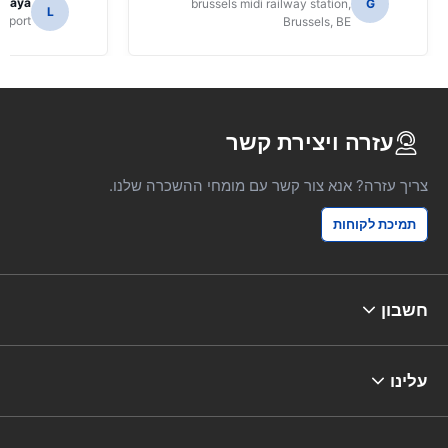
amaya
brussels midi railway station,
G
L
Airport
Brussels, BE
עזרה ויצירת קשר
צריך עזרה? אנא צור קשר עם מומחי ההשכרה שלנו.
תמיכת לקוחות
חשבון
עלינו