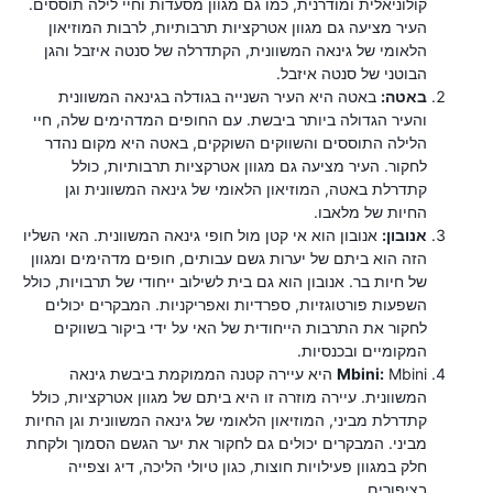
קולוניאלית ומודרנית, כמו גם מגוון מסעדות וחיי לילה תוססים.
העיר מציעה גם מגוון אטרקציות תרבותיות, לרבות המוזיאון
הלאומי של גינאה המשוונית, הקתדרלה של סנטה איזבל והגן
הבוטני של סנטה איזבל.
באטה:
באטה היא העיר השנייה בגודלה בגינאה המשוונית
והעיר הגדולה ביותר ביבשת. עם החופים המדהימים שלה, חיי
הלילה התוססים והשווקים השוקקים, באטה היא מקום נהדר
לחקור. העיר מציעה גם מגוון אטרקציות תרבותיות, כולל
קתדרלת באטה, המוזיאון הלאומי של גינאה המשוונית וגן
החיות של מלאבו.
אנובון:
אנובון הוא אי קטן מול חופי גינאה המשוונית. האי השליו
הזה הוא ביתם של יערות גשם עבותים, חופים מדהימים ומגוון
של חיות בר. אנובון הוא גם בית לשילוב ייחודי של תרבויות, כולל
השפעות פורטוגזיות, ספרדיות ואפריקניות. המבקרים יכולים
לחקור את התרבות הייחודית של האי על ידי ביקור בשווקים
המקומיים ובכנסיות.
Mbini:
Mbini היא עיירה קטנה הממוקמת ביבשת גינאה
המשוונית. עיירה מוזרה זו היא ביתם של מגוון אטרקציות, כולל
קתדרלת מביני, המוזיאון הלאומי של גינאה המשוונית וגן החיות
מביני. המבקרים יכולים גם לחקור את יער הגשם הסמוך ולקחת
חלק במגוון פעילויות חוצות, כגון טיולי הליכה, דיג וצפייה
בציפורים.