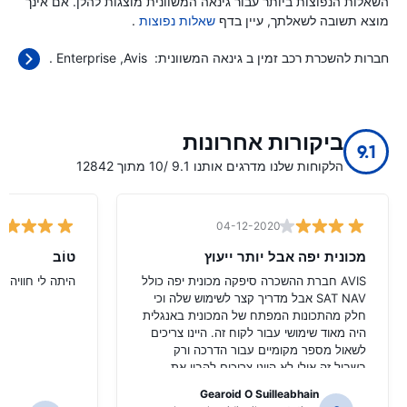
השאלות הנפוצות ביותר עבור גינאה המשוונית מוצגות להלן. אם אינך
מוצא תשובה לשאלתך, עיין בדף
שאלות נפוצות
.
חברות להשכרת רכב זמין ב גינאה המשוונית:
Avis
Enterprise
.
ביקורות אחרונות
9.1
הלקוחות שלנו מדרגים אותנו 9.1 /10 מתוך 12842
04-12-2020
מכונית יפה אבל יותר ייעוץ
טוֹב
AVIS חברת ההשכרה סיפקה מכונית יפה כולל
היתה לי חוויה ט
SAT NAV אבל מדריך קצר לשימוש שלה וכי
חלק מהתכונות המפתח של המכונית באנגלית
היה מאוד שימושי עבור לקוח זה. היינו צריכים
לשאול מספר מקומיים עבור הדרכה ורק
בשביל זה אולי לא היינו צריכים להבין את
הפונקציות של NAV SAT.
Gearoid O Suilleabhain