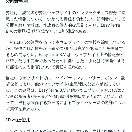
9.免責事項
弊社は、訪問者が弊社ウェブサイトのインタラクティブ部分に掲
載した情報について、いかなる責任も負わない。訪問者によって
公開された情報は、作成者の個人的な意見であり、EasyTerra
B.V.の意見/見解/立場などとは無関係である。
当社は細心の注意を払って本ウェブサイトの情報を編集している
が、提供された情報が正確かつ/または完全であることを保証す
るものではない。EasyTerra B.V.は、ウェブサイト上の情報が不
正確または不完全であったために発生した、または将来発生する
可能性のある損害について責任を負わない。
当社のウェブサイトでは、ハイパーリンク、バナー、ボタン、謝
辞などにより、他のウェブサイト/企業/個人などを参照してい
る。この参照は、EasyTerra B.V.と他のウェブサイトおよび/また
はその所有者/責任者との間の関係を意味するものではない。従
って、当社は関係する第三者によるプライバシー法の遵守につい
て責任を負わない。
10.不正使用
当社のウェブサイトの設備が悪用されていると当社が判断した場