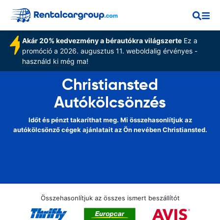
Akár 20% kedvezmény a bérautókra világszerte
Ez a
promóció a 2026. augusztus 11. weboldalig érvényes -
használd ki még ma!
Christiansted
Autókölcsönzés
Időt és pénzt takaríthat meg. Mi összehasonlítjuk az
autókölcsönző cégek ajánlatait az Ön nevében Christiansted.
Összehasonlítjuk az összes ismert beszállítót