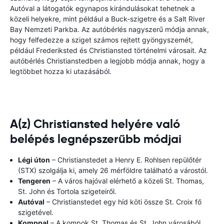
Autóval a látogatók egynapos kirándulásokat tehetnek a
közeli helyekre, mint például a Buck-szigetre és a Salt River
Bay Nemzeti Parkba. Az autóbérlés nagyszerű módja annak,
hogy felfedezze a sziget számos rejtett gyöngyszemét,
például Frederiksted és Christiansted történelmi városait. Az
autóbérlés Christianstedben a legjobb módja annak, hogy a
legtöbbet hozza ki utazásából.
A(z) Christiansted helyére való
belépés legnépszerűbb módjai
Légi úton
– Christianstedet a Henry E. Rohlsen repülőtér
(STX) szolgálja ki, amely 26 mérföldre található a várostól.
Tengeren
– A város hajóval elérhető a közeli St. Thomas,
St. John és Tortola szigeteiről.
Autóval
– Christianstedet egy híd köti össze St. Croix fő
szigetével.
Komppal
– A kompok St. Thomas és St. John városából