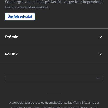
Segítségre van szüksége? Kérjük, vegye fel a kapcsolatot
bérleti szakembereinkkel.
Ügyfélszolgálat
Számla
Rólunk
A weboldal tulajdonosa és üzemeltetője az EasyTerra B.V., amely a
hollandiai Leeuwarden kereskedelmi kamaránál (01104443) van