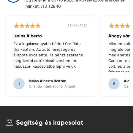
minket: /10 12840
18-01-2021
Isaias Alberto
Ahogy várt
Ez a legalacsonyabb bérleti Car Rate
Minden volt 
tha kaptam; Az autó minősége és
megfelelően
állapota excelente.Ha pénzt szeretne
meglepetés.V
megfizetni autókölcsönzésben, ne
Cancun repül
habozzon kapcsolatba lépni velük
volt, és a pa
folyamat sza
kezelték.
Isaias Alberto Beltran
Alex
I
A
Orlando International Airport
Cancu
Segítség és kapcsolat