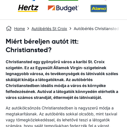
Home
Autóbérlés St Croix
Autóbérlés Christiansted
Miért béreljen autót itt:
Christiansted?
Christiansted egy gyönyörű város a karibi St. Croix
szigetén. Ez az Egyesült Államok Virgin-szigeteinek
legnagyobb városa, és tevékenységek és látnivalók széles
skáláját kínálja a látogatóknak. Az autóbérlés
Christianstedben ideális módja a város és környéke
felfedezésének. Autóval a látogatók könnyedén elérhetik a
város számos strandját, éttermejét és látnivalóját.
Az autókölcsönzés Christianstedben is nagyszerű módja a
megtakarításnak. Az autóbérlés sokkal olcsóbb, mint taxival
vagy tömegközlekedéssel, és lehetővé teszi a látogatók
számára, hogy saját tempójukban fedezzék fel a várost.