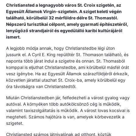
Christiansted a legnagyobb város St. Croix szigetén, az
Egyesült Államok Virgin-szigetein. A sziget keleti végén
található, körülbelül 32 mérföldre délre St. Thomastól.
Népszerű turisztikai célpont, amely gyarmati építészetéről,
lenyűgöző strandjairól és egyedülálló karibi kultúrájáról
ismert.
A legjobb módja annak, hogy Christianstedbe légi úton
jussunk el. A Cyril E. King repülőtér St. Thomason található, és
naponta több járat indul a szigetre és onnan. St. Thomasból
komppal is eljuthat Christianstedbe, ami körülbelül másfél órát
vesz igénybe. Ha az Egyesült Államok szárazföldjéről érkezik,
közvetlen járattal utazhat St. Croix-ba, amely körülbelül egy
óra távolságra van Christianstedtől.
Miután Christianstedben jár, felfedezheti a várost gyalog vagy
autóval. A környéken több autókölcsönző cég is működik,
valamint taxiszolgáltatás is működik. A várost lovas kocsival is
megteheti. Számos hajótúra is van, amelyek körbevezetik a
szigetet.
Christiansted számos látnivalónak ad otthont, köztük