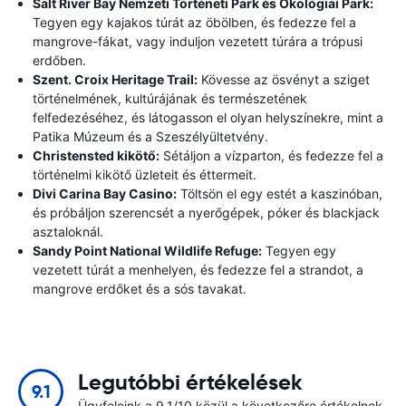
Salt River Bay Nemzeti Történeti Park és Ökológiai Park:
Tegyen egy kajakos túrát az öbölben, és fedezze fel a
mangrove-fákat, vagy induljon vezetett túrára a trópusi
erdőben.
Szent. Croix Heritage Trail:
Kövesse az ösvényt a sziget
történelmének, kultúrájának és természetének
felfedezéséhez, és látogasson el olyan helyszínekre, mint a
Patika Múzeum és a Szeszélyültetvény.
Christensted kikötő:
Sétáljon a vízparton, és fedezze fel a
történelmi kikötő üzleteit és éttermeit.
Divi Carina Bay Casino:
Töltsön el egy estét a kaszinóban,
és próbáljon szerencsét a nyerőgépek, póker és blackjack
asztaloknál.
Sandy Point National Wildlife Refuge:
Tegyen egy
vezetett túrát a menhelyen, és fedezze fel a strandot, a
mangrove erdőket és a sós tavakat.
Legutóbbi értékelések
9.1
Ügyfeleink a 9.1/10 közül a következőre értékelnek