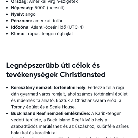
Ország:
Amerikai Virgin-szigetek
Népesség:
5000 (becsült)
Nyelv:
angol
Pénznem:
amerikai dollár
Időzóna:
Atlanti-óceáni idő (UTC-4)
Klíma:
Trópusi tengeri éghajlat
Legnépszerűbb úti célok és
tevékenységek Christiansted
Keresztény nemzeti történelmi hely:
Fedezze fel a régi
dán gyarmati város romjait, ahol számos történelmi épület
és műemlék található, köztük a Christiansvaern erőd, a
Torony épület és a Scale House.
Buck Island Reef nemzeti emlékműve:
A Karib-tenger
védett területe, a Buck Island Reef kiváló hely a
szabadtüdős merüléshez és az úszáshoz, különféle színes
halakkal és korallokkal.