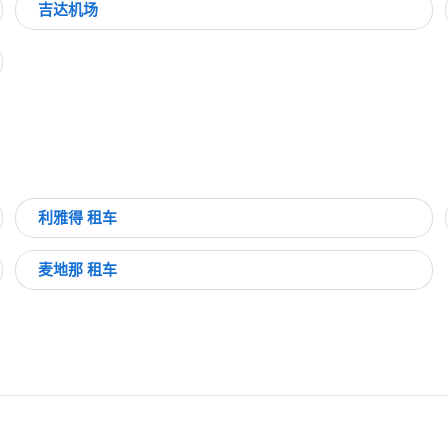
吉达机场
利雅得 租车
麦地那 租车