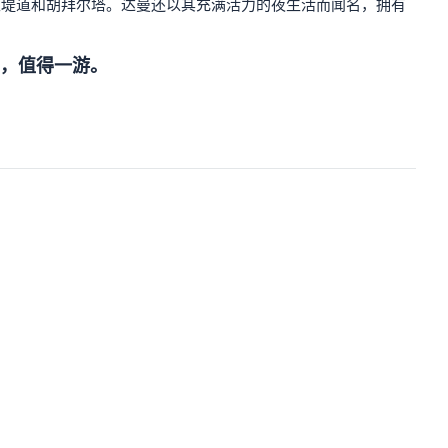
王堤道和胡拜尔塔。达曼还以其充满活力的夜生活而闻名，拥有
，值得一游。