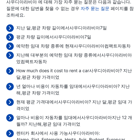
사우디아라비아 에 대해 가장 자주 묻는 질문은 다음과 같습니다.
질문에 대한 답변을 찾을 수 없는 경우
자주 묻는 질문
페이지를 참
조하세요.
지난 달,평균 차량 길이에서사우디아라비아7일
평균 차량 길이에서사우디아라비아7일
예약한 임대 차량 종류에 현재사우디아라비아컴팩트자동차
지난해 대부분의 예약한 임대 차량 종류에서사우디아라비아
었컴팩트자동차
How much does it cost to rent a car사우디아라비아? 지난
달,평균 차량 가격이었
년 얼마나 비용이 자동차를 임대에서사우디아라비아? 지난
해,평균 차량 가격이었
현재 평균 가격대에서사우디아라비아? 지난 달,평균 임대 가
격이었
얼마나 비용이 자동차를 임대에서사우디아라비아지난 12 개
월까? 지난해,평균 임대 가격이었
렌터카 회사에서 사용 가능사우디아라비아:
Alamo
Sixt
Enterprise
Hertz
Avis
Budget
Europcar