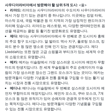
사우디아라비아에서 방문해야 할 상위 5개 도시:
<올>
리야드:
리야드는 사우디아라비아의 수도이자 사우디아라비아
에서 가장 인기 있는 관광지 중 하나입니다. 이곳에는 킹덤 타워,
마스막 요새, 국립 박물관 등 이 지역의 가장 상징적인 랜드마크가
자리해 있습니다. 리야드는 레스토랑, 바, 다양한 엔터테인먼트 옵
션을 제공하는 클럽 등 활기찬 밤문화로도 유명합니다.
제다:
제다는 사우디아라비아에서 두 번째로 큰 도시이자 홍해
의 주요 항구 도시입니다. 알 발라드 역사 지구, 플로팅 모스크, 킹
파드 분수 등 많은 명소로 인해 인기 있는 관광지입니다. 제다
(Jeddah)는 또한 많은 고급 쇼핑몰과 부티크가 있는 세계적 수준
의 쇼핑으로도 유명합니다.
메카:
메카는 이슬람에서 가장 성스러운 도시이자 예언자 무함
마드의 탄생지입니다. 전 세계 무슬림들의 주요 순례지이자 이슬
람의 가장 성스러운 장소인 그랜드 모스크가 있는 곳이다. 메카는
방문객들이 다양한 기념품과 전통 품목을 구입할 수 있는 활기 넘
치는 시장과 전통 시장으로도 유명합니다.
메디나:
메디나는 이슬람에서 두 번째로 성스러운 도시이자 예
언자 무함마드의 매장지입니다. 예언자 모스크, 쿠바 모스크, 7개
모스크 등 많은 유적지가 있어 순례자와 관광객 모두에게 인기 있
는 목적지입니다. 메디나는 방문객들이 다양한 기념품을 구입할
수 있는 전통 시장으로도 유명합니다.