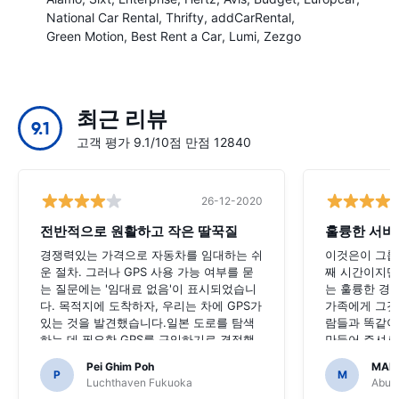
National Car Rental
Thrifty
addCarRental
Green Motion
Best Rent a Car
Lumi
Zezgo
최근 리뷰
9.1
고객 평가 9.1/10점 만점 12840
26-12-2020
전반적으로 원활하고 작은 딸꾹질
훌륭한 서비
경쟁력있는 가격으로 자동차를 임대하는 쉬
이것은이 그룹
운 절차. 그러나 GPS 사용 가능 여부를 묻
째 시간이지만,
는 질문에는 '임대료 없음'이 표시되었습니
는 훌륭한 경험
다. 목적지에 도착하자, 우리는 차에 GPS가
가족에게 그것
있는 것을 발견했습니다.일본 도로를 탐색
람들과 똑같이
하는 데 필요한 GPS를 구입하기로 결정했
만들어 주셔서
다면 끔찍했을 것입니다.
Pei Ghim Poh
MAI
P
M
Luchthaven Fukuoka
Abu D