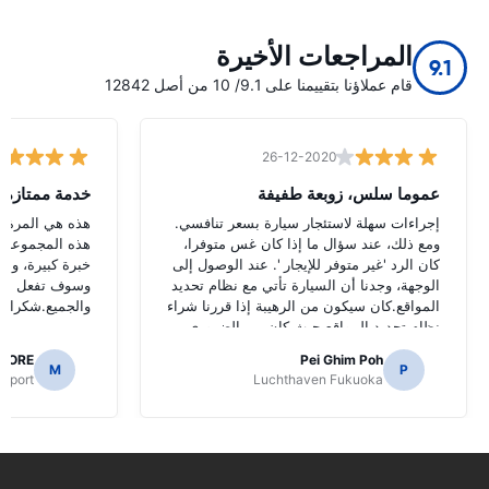
المراجعات الأخيرة
9.1
قام عملاؤنا بتقييمنا على 9.1/ 10 من أصل 12842
26-12-2020
عموما سلس، زوبعة طفيفة
خدمة ممتازة
إجراءات سهلة لاستئجار سيارة بسعر تنافسي.
هذه هي المرة ال
ومع ذلك، عند سؤال ما إذا كان غس متوفرا،
هذه المجموعة و
كان الرد 'غير متوفر للإيجار '. عند الوصول إلى
خبرة كبيرة، وأو
الوجهة، وجدنا أن السيارة تأتي مع نظام تحديد
وسوف تفعل الش
المواقع.كان سيكون من الرهيبة إذا قررنا شراء
والجميع.شكرا لج
نظام تحديد المواقع حيث كان من الضروري
للتنقل الطرق اليابانية.
AORE
Pei Ghim Poh
M
P
irport
Luchthaven Fukuoka