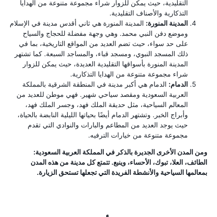
التقليدية، حيث يمكن للزوار شراء مجموعة متنوعة من الهدايا
التذكارية والأصناف التقليدية.
المدينة المنورة:
المدينة المنورة هي ثاني أقدس مدينة في الإسلام
وموضع دفن النبي محمد. وهي وجهة مفضلة للحجاج والسياح
على حد سواء، حيث تضم العديد من المواقع التاريخية، بما في
ذلك المسجد النبوي، ومسجد قباء، والمساجد السبعة. كما تشتهر
المدينة المنورة بأسواقها التقليدية العديدة، حيث يمكن للزوار
شراء مجموعة متنوعة من الهدايا التذكارية.
الدمام:
الدمام هي أكبر مدينة في المنطقة الشرقية بالمملكة
العربية السعودية ومقصد سياحي شهير. فهي موطن للعديد من
المعالم السياحية، مثل حديقة الملك فهد، وجسر الملك فهد،
وأبراج الخبر. وتشتهر الدمام أيضًا بحياتها الليلية النابضة بالحياة،
حيث يوجد العديد من المطاعم والبارات والنوادي التي تقدم
مجموعة متنوعة من خيارات الترفيه.
ومن المدن الأخرى الجديرة بالذكر في المملكة العربية السعودية:
الطائف، العلا، تبوك، الأحساء، وينبع. تتمتع كل مدينة من هذه المدن
بمعالمها السياحية والأنشطة الفريدة التي تجعلها تستحق الزيارة.