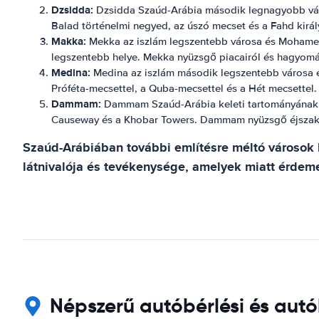
Dzsidda:
Dzsidda Szaúd-Arábia második legnagyobb városa
Balad történelmi negyed, az úszó mecset és a Fahd királ
Makka:
Mekka az iszlám legszentebb városa és Mohamed p
legszentebb helye. Mekka nyüzsgő piacairól és hagyomán
Medina:
Medina az iszlám második legszentebb városa és
Próféta-mecsettel, a Quba-mecsettel és a Hét mecsettel.
Dammam:
Dammam Szaúd-Arábia keleti tartományának le
Causeway és a Khobar Towers. Dammam nyüzsgő éjszakai é
Szaúd-Arábiában további említésre méltó városok 
látnivalója és tevékenysége, amelyek miatt érdem
Népszerű autóbérlési és autó