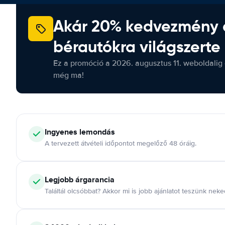
Akár 20% kedvezmény 
bérautókra világszerte
Ez a promóció a 2026. augusztus 11. weboldalig 
még ma!
Ingyenes lemondás
A tervezett átvételi időpontot megelőző 48 óráig.
Legjobb árgarancia
Találtál olcsóbbat? Akkor mi is jobb ajánlatot teszünk neke