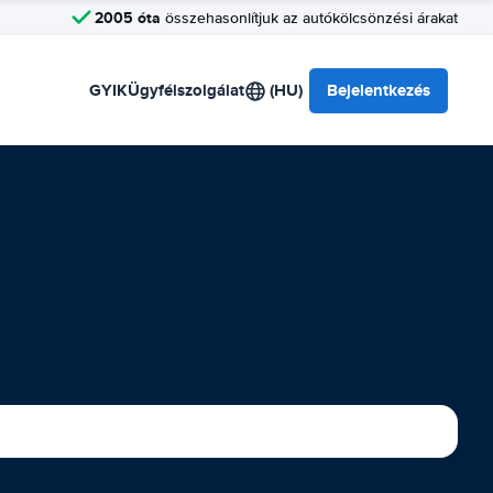
2005 óta
összehasonlítjuk az autókölcsönzési árakat
GYIK
Ügyfélszolgálat
(HU)
Bejelentkezés