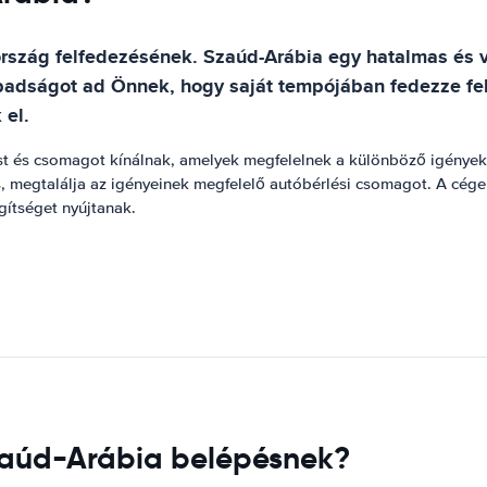
szág felfedezésének. Szaúd-Arábia egy hatalmas és vá
badságot ad Önnek, hogy saját tempójában fedezze fel 
 el.
t és csomagot kínálnak, amelyek megfelelnek a különböző igényekn
, megtalálja az igényeinek megfelelő autóbérlési csomagot. A cégek
gítséget nyújtanak.
Szaúd-Arábia belépésnek?