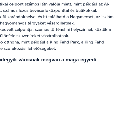
ai célpont számos látnivalója miatt, mint például az Al-
t, számos luxus bevásárlóközponttal és butikokkal.
fő zarándokhelye, és itt található a Nagymecset, az iszlám
s hagyományos tárgyakat vásárolhatnak.
dvelt célpontja, számos történelmi helyszínnel, köztük a
ülönféle szuveníreket vásárolhatnak.
 otthona, mint például a King Fahd Park, a King Fahd
le szórakozási lehetőségeket.
 Mindegyik városnak megvan a maga egyedi