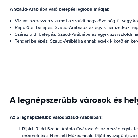
A Szaúd-Arábiába való belépés legjobb módjai:
Vízum: szerezzen vízumot a szaúdi nagykövetségtől vagy ko
Repülőtér belépés: Szaúd-Arábiába az egyik nemzetközi repü
Szárazföldi belépés: Szaúd-Arábiába az egyik szárazföldi ha
Tengeri belépés: Szaúd-Arábiába annak egyik kikötőjén kere
A legnépszerűbb városok és hel
Az 5 legnépszerűbb város Szaúd-Arábiában:
Rijád:
Rijád Szaúd-Arábia fővárosa és az ország egyik le
erődnek és a Nemzeti Múzeumnak. Rijád nyüzsgő éjszakai 