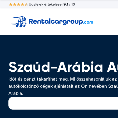
9.1
Ügyfelek értékelései
/ 10
Szaúd-Arábia A
Időt és pénzt takaríthat meg. Mi összehasonlítjuk az
autókölcsönző cégek ajánlatait az Ön nevében Sza
Arábia.