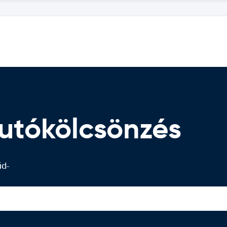
utókölcsönzés
úd-