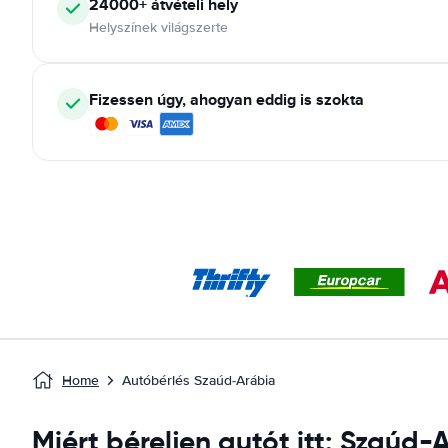
24000+ átvételi hely
Helyszínek világszerte
Fizessen úgy, ahogyan eddig is szokta
Home
Autóbérlés Szaúd-Arábia
Miért béreljen autót itt: Szaúd-