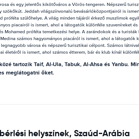
 és egy jelentős kikötőváros a Vörös-tengeren. Népszerű turisztik
y szökőkút. Jeddah világszínvonalú bevásárlóközpontjairól is ismer
róféta szülőhelye. A világ minden tájáról érkező muszlimok egyik 
yos piacairól is ismert, ahol a látogatók különféle szuveníreket é
 Mohamed próféta temetkezési helye. A zarándokok és a turisták ke
 Medina számos hagyományos piacáról is ismert, ahol a látogatók k
gnagyobb városa és népszerű turisztikai célpont. Számos látnivaló
letéről is ismert, ahol számos étterem, bár és klub kínál különfé
közé tartozik Taif, Al-Ula, Tabuk, Al-Ahsa és Yanbu.
es meglátogatni őket.
bérlési helyszínek, Szaúd-Arábia