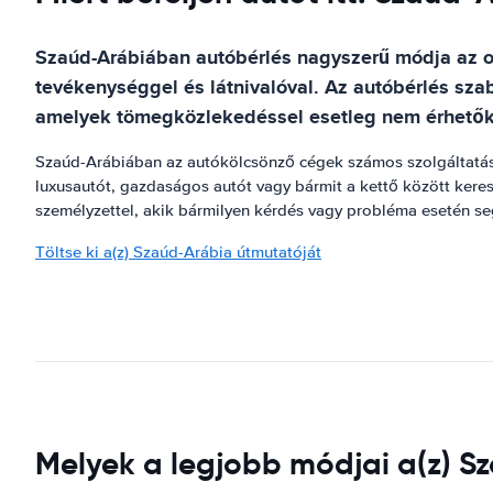
Szaúd-Arábiában autóbérlés nagyszerű módja az or
tevékenységgel és látnivalóval. Az autóbérlés sza
amelyek tömegközlekedéssel esetleg nem érhetők
Szaúd-Arábiában az autókölcsönző cégek számos szolgáltatás
luxusautót, gazdaságos autót vagy bármit a kettő között keres
személyzettel, akik bármilyen kérdés vagy probléma esetén se
Töltse ki a(z) Szaúd-Arábia útmutatóját
Melyek a legjobb módjai a(z) 