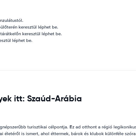
nzulátustól.
lőterén keresztül léphet be.
tárátkelőn keresztül léphet be.
sztül léphet be.
yek itt: Szaúd-Arábia
gnépszerűbb turisztikai célpontja. Ez ad otthont a régió legikoni
életéről is ismert, ahol éttermek, bárok és klubok különféle szór