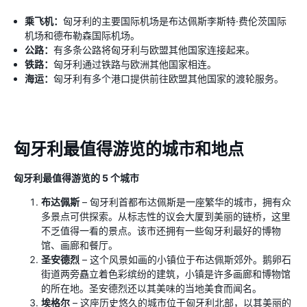
乘飞机：
匈牙利的主要国际机场是布达佩斯李斯特·费伦茨国际
机场和德布勒森国际机场。
公路：
有多条公路将匈牙利与欧盟其他国家连接起来。
铁路：
匈牙利通过铁路与欧洲其他国家相连。
海运：
匈牙利有多个港口提供前往欧盟其他国家的渡轮服务。
匈牙利最值得游览的城市和地点
匈牙利最值得游览的 5 个城市
布达佩斯
– 匈牙利首都布达佩斯是一座繁华的城市，拥有众
多景点可供探索。从标志性的议会大厦到美丽的链桥，这里
不乏值得一看的景点。该市还拥有一些匈牙利最好的博物
馆、画廊和餐厅。
圣安德烈
– 这个风景如画的小镇位于布达佩斯郊外。鹅卵石
街道两旁矗立着色彩缤纷的建筑，小镇是许多画廊和博物馆
的所在地。圣安德烈还以其美味的当地美食而闻名。
埃格尔
– 这座历史悠久的城市位于匈牙利北部，以其美丽的