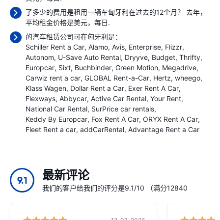
了多少的费用是租用一辆车匈牙利在过去的12个月？ 去年，
平均租金价格是
美元，每日.
的汽车租赁公司可在匈牙利是：
Schiller Rent a Car
Alamo
Avis
Enterprise
Flizzr
Autonom
U-Save Auto Rental
Dryyve
Budget
Thrifty
Europcar
Sixt
Buchbinder
Green Motion
Megadrive
Carwiz rent a car
GLOBAL Rent-a-Car
Hertz
wheego
Klass Wagen
Dollar Rent a Car
Exer Rent A Car
Flexways
Abbycar
Active Car Rental
Your Rent
National Car Rental
SurPrice car rentals
Keddy By Europcar
Fox Rent A Car
ORYX Rent A Car
Fleet Rent a car
addCarRental
Advantage Rent a Car
最新评论
9.1
我们的客户给我们的评分是9.1/10 （满分12840