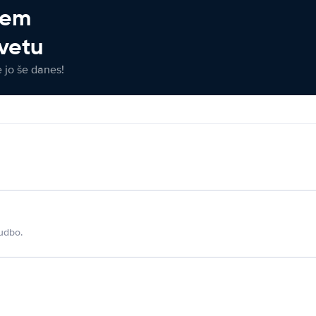
jem
vetu
e jo še danes!
udbo.