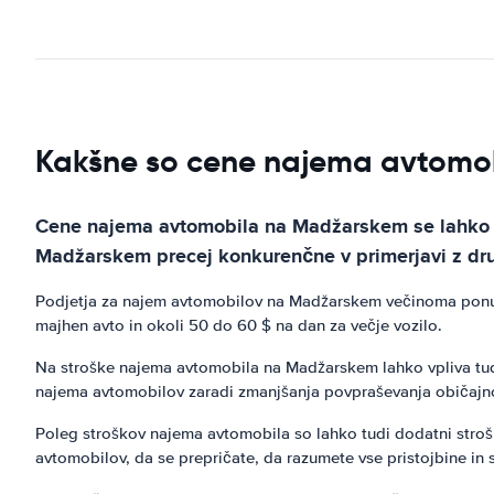
Kakšne so cene najema avtomob
Cene najema avtomobila na Madžarskem se lahko raz
Madžarskem precej konkurenčne v primerjavi z dr
Podjetja za najem avtomobilov na Madžarskem večinoma ponuj
majhen avto in okoli 50 do 60 $ na dan za večje vozilo.
Na stroške najema avtomobila na Madžarskem lahko vpliva tudi
najema avtomobilov zaradi zmanjšanja povpraševanja običajno
Poleg stroškov najema avtomobila so lahko tudi dodatni strošk
avtomobilov, da se prepričate, da razumete vse pristojbine in 