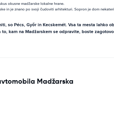
poskus okusne madžarske lokalne hrane.
 in je znano po svoji čudoviti arhitekturi. Sopron je dom nekateri
ti, so Pécs, Győr in Kecskemét. Vsa ta mesta lahko ob
na to, kam na Madžarskem se odpravite, boste zagotovo
a avtomobila Madžarska