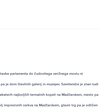
stavbe parlamenta do čudovitega verižnega mostu ni
a je dom številnih galerij in muzejev. Szentendre je znan tudi
nekaterih najboljših termalnih kopeli na Madžarskem, mesto pa
j impresivnih cerkva na Madžarskem, glavni trg pa je odličen