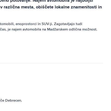
lovno potovanje. Najem avtomobila je najboljši
v različna mesta, obiščete lokalne znamenitosti in
omobili, enoprostorci in SUV-ji. Zagotavljajo tudi
tek čas, je najem avtomobila na Madžarskem odlična možnost.
šče Debrecen.