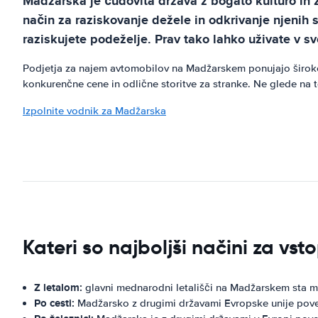
Madžarska je čudovita država z bogato kulturo in 
način za raziskovanje dežele in odkrivanje njenih 
raziskujete podeželje. Prav tako lahko uživate v s
Podjetja za najem avtomobilov na Madžarskem ponujajo široko p
konkurenčne cene in odlične storitve za stranke. Ne glede na 
Izpolnite vodnik za Madžarska
Kateri so najboljši načini za vs
Z letalom:
glavni mednarodni letališči na Madžarskem sta m
Po cesti:
Madžarsko z drugimi državami Evropske unije pove