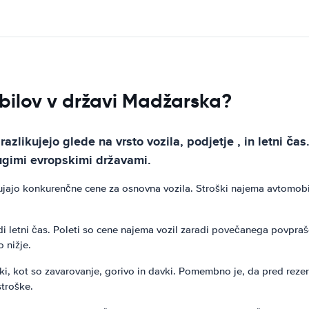
ilov v državi Madžarska?
likujejo glede na vrsto vozila, podjetje , in letni č
ugimi evropskimi državami.
ajo konkurenčne cene za osnovna vozila. Stroški najema avtomobi
 letni čas. Poleti so cene najema vozil zaradi povečanega povpraše
 nižje.
i, kot so zavarovanje, gorivo in davki. Pomembno je, da pred rezer
stroške.