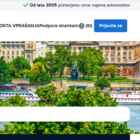
Od leta 2005
primerjamo cene najema avtomobilov
OSTA VPRAŠANJA
Podpora strankam
(SI)
Prijavite se