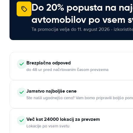
Do 20% popusta na na
avtomobilov po vsem s
Ta promocija velja do 11. avgust 2026 - izkoristit
Brezplačna odpoved
do 48 ur pred načrtovanim časom prevzema
Jamstvo najboljše cene
Ste našli ugodnejšo ceno? Vam bomo pripravili boljšo pon
Več kot 24000 lokacij za prevzem
Lokacije po vsem svetu