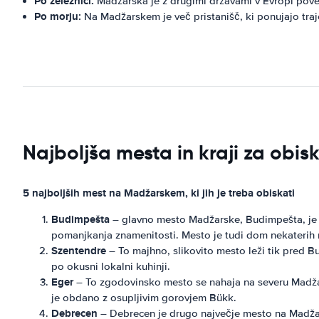
Po železnici:
Madžarska je z drugimi državami v Evropi pove
Po morju:
Na Madžarskem je več pristanišč, ki ponujajo traj
Najboljša mesta in kraji za obi
5 najboljših mest na Madžarskem, ki jih je treba obiskati
Budimpešta
– glavno mesto Madžarske, Budimpešta, je ž
pomanjkanja znamenitosti. Mesto je tudi dom nekaterih na
Szentendre
– To majhno, slikovito mesto leži tik pred B
po okusni lokalni kuhinji.
Eger
– To zgodovinsko mesto se nahaja na severu Madžars
je obdano z osupljivim gorovjem Bükk.
Debrecen
– Debrecen je drugo največje mesto na Madžar