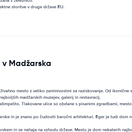
zana z železnico.
ektne storitve v druge države EU.
sk v Madžarska
ivahno mesto z veliko zanimivostmi za raziskovanje. Od ikonične 
jboljših madžarskih muzejev, galerij in restavracij.
udimpešto. Tlakovane ulice so obdane s pisanimi zgradbami, mesto p
ke in je znano po čudoviti baročni arhitekturi. Eger je tudi dom 
skem in se nahaja na vzhodu države. Mesto je dom nekaterih najbol