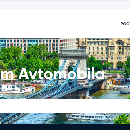
POG
em Avtomobila
ka.