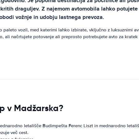
zgodovino. Je popolna destinacija za počitnice ali pos
skritih draguljev. Z najemom avtomobila lahko potujete 
vobodi vožnje in udobju lastnega prevoza.
aleto vozil, med katerimi lahko izbirate, vključno z luksuznimi avt
to, ali načrtujete potovanje ali preprosto potrebujete avto za kra
top v Madžarska?
ednarodno letališče Budimpešta Ferenc Liszt in mednarodno letali
zuje več cest.