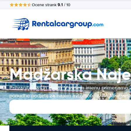
9.1
Ocene strank
/ 10
Madžarska Naj
Prihranite čas in denar. V vašem imenu primerjamo
ponudbe podjetij za najem avtomobilov na Madžars