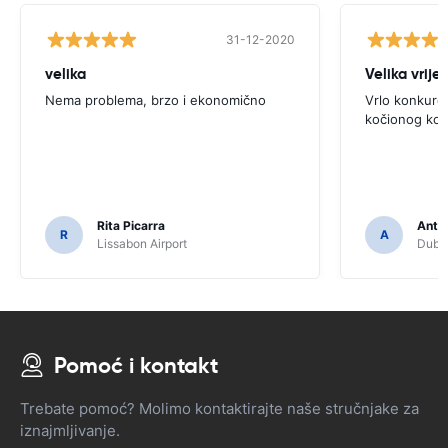
31-12-2020
velika
Velika vrije
Nema problema, brzo i ekonomično
Vrlo konkure
kočionog kol
Rita Picarra
Anth
R
A
Lissabon Airport
Dubli
Pomoć i kontakt
Trebate pomoć? Molimo kontaktirajte naše stručnjake za
iznajmljivanje.