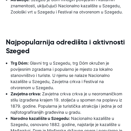
znamenitosti, uključujući Nacionalno kazalište u Szegedu,
Zoološki vrt u Szegedu i Festival na otvorenom u Szegedu.
Najpopularnija odredišta i aktivnosti
Szeged
Trg Dóm:
Glavni trg u Szegedu, trg Dóm okružen je
povijesnim zgradama i popularno je mjesto za lokalno
stanovništvo i turiste. U njemu se nalaze Nacionalno
kazalište u Szegedu, Zavjetna crkva i Festival na
otvorenom u Szegedu.
Zavjetna crkva:
Zavjetna crkva crkva je u neoromaničkom
stilu izgrađena krajem 19. stoljeća u spomen na poplavu iz
1879. godine. Popularna je turistička atrakcija i jedna je od
najfotografiranijih građevina u gradu.
Narodno kazalište u Szegedu:
Nacionalno kazalište u
Szegedu, osnovano 1882. godine, najstarije je kazalište u
Mađarskoj. Dom je Mađarske državne opere i popularno je