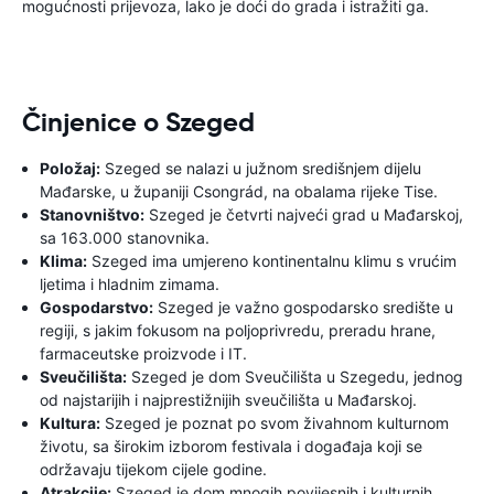
mogućnosti prijevoza, lako je doći do grada i istražiti ga.
Činjenice o Szeged
Položaj:
Szeged se nalazi u južnom središnjem dijelu
Mađarske, u županiji Csongrád, na obalama rijeke Tise.
Stanovništvo:
Szeged je četvrti najveći grad u Mađarskoj,
sa 163.000 stanovnika.
Klima:
Szeged ima umjereno kontinentalnu klimu s vrućim
ljetima i hladnim zimama.
Gospodarstvo:
Szeged je važno gospodarsko središte u
regiji, s jakim fokusom na poljoprivredu, preradu hrane,
farmaceutske proizvode i IT.
Sveučilišta:
Szeged je dom Sveučilišta u Szegedu, jednog
od najstarijih i najprestižnijih sveučilišta u Mađarskoj.
Kultura:
Szeged je poznat po svom živahnom kulturnom
životu, sa širokim izborom festivala i događaja koji se
održavaju tijekom cijele godine.
Atrakcije:
Szeged je dom mnogih povijesnih i kulturnih