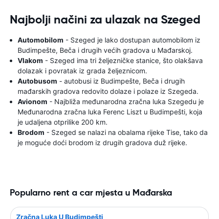
Najbolji načini za ulazak na Szeged
Automobilom
- Szeged je lako dostupan automobilom iz
Budimpešte, Beča i drugih većih gradova u Mađarskoj.
Vlakom
- Szeged ima tri željezničke stanice, što olakšava
dolazak i povratak iz grada željeznicom.
Autobusom
- autobusi iz Budimpešte, Beča i drugih
mađarskih gradova redovito dolaze i polaze iz Szegeda.
Avionom
- Najbliža međunarodna zračna luka Szegedu je
Međunarodna zračna luka Ferenc Liszt u Budimpešti, koja
je udaljena otprilike 200 km.
Brodom
- Szeged se nalazi na obalama rijeke Tise, tako da
je moguće doći brodom iz drugih gradova duž rijeke.
Popularno rent a car mjesta u Mađarska
Zračna Luka U Budimpešti