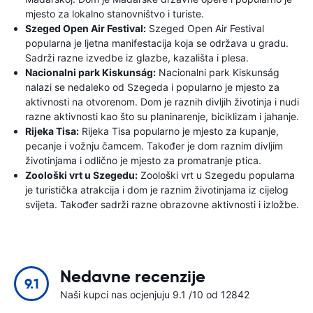
mjesto za lokalno stanovništvo i turiste.
Szeged Open Air Festival:
Szeged Open Air Festival
popularna je ljetna manifestacija koja se održava u gradu.
Sadrži razne izvedbe iz glazbe, kazališta i plesa.
Nacionalni park Kiskunság:
Nacionalni park Kiskunság
nalazi se nedaleko od Szegeda i popularno je mjesto za
aktivnosti na otvorenom. Dom je raznih divljih životinja i nudi
razne aktivnosti kao što su planinarenje, biciklizam i jahanje.
Rijeka Tisa:
Rijeka Tisa popularno je mjesto za kupanje,
pecanje i vožnju čamcem. Također je dom raznim divljim
životinjama i odlično je mjesto za promatranje ptica.
Zoološki vrt u Szegedu:
Zoološki vrt u Szegedu popularna
je turistička atrakcija i dom je raznim životinjama iz cijelog
svijeta. Također sadrži razne obrazovne aktivnosti i izložbe.
Nedavne recenzije
9.1
Naši kupci nas ocjenjuju 9.1 /10 od 12842