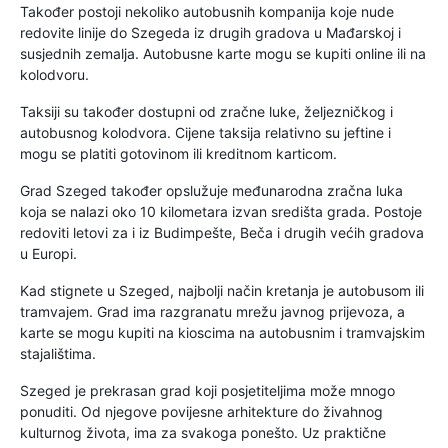
Također postoji nekoliko autobusnih kompanija koje nude
redovite linije do Szegeda iz drugih gradova u Mađarskoj i
susjednih zemalja. Autobusne karte mogu se kupiti online ili na
kolodvoru.
Taksiji su također dostupni od zračne luke, željezničkog i
autobusnog kolodvora. Cijene taksija relativno su jeftine i
mogu se platiti gotovinom ili kreditnom karticom.
Grad Szeged također opslužuje međunarodna zračna luka
koja se nalazi oko 10 kilometara izvan središta grada. Postoje
redoviti letovi za i iz Budimpešte, Beča i drugih većih gradova
u Europi.
Kad stignete u Szeged, najbolji način kretanja je autobusom ili
tramvajem. Grad ima razgranatu mrežu javnog prijevoza, a
karte se mogu kupiti na kioscima na autobusnim i tramvajskim
stajalištima.
Szeged je prekrasan grad koji posjetiteljima može mnogo
ponuditi. Od njegove povijesne arhitekture do živahnog
kulturnog života, ima za svakoga ponešto. Uz praktične