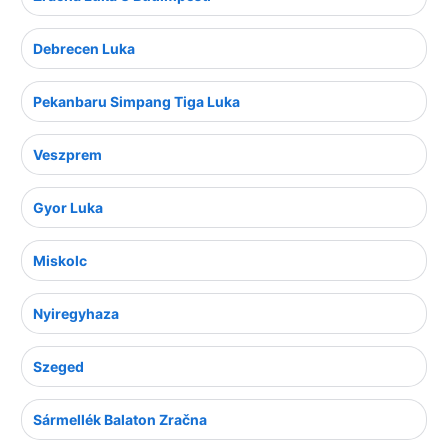
Debrecen Luka
Pekanbaru Simpang Tiga Luka
Veszprem
Gyor Luka
Miskolc
Nyiregyhaza
Szeged
Sármellék Balaton Zračna