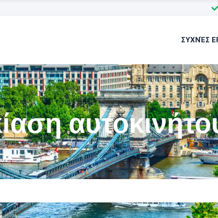
ΣΥΧΝΈΣ Ε
ίαση αυτοκινήτο
ων