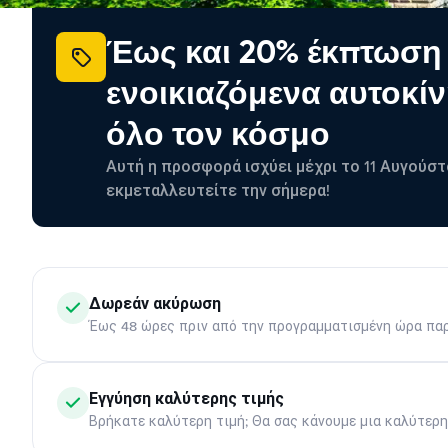
Έως και 20% έκπτωση
ενοικιαζόμενα αυτοκίν
όλο τον κόσμο
Αυτή η προσφορά ισχύει μέχρι το 11 Αυγούστ
εκμεταλλευτείτε την σήμερα!
Δωρεάν ακύρωση
Έως 48 ώρες πριν από την προγραμματισμένη ώρα πα
Εγγύηση καλύτερης τιμής
Βρήκατε καλύτερη τιμή; Θα σας κάνουμε μια καλύτερ