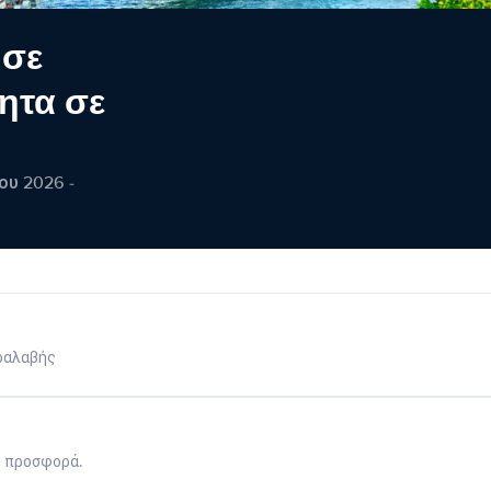
 σε
ητα σε
ου 2026 -
ραλαβής
η προσφορά.