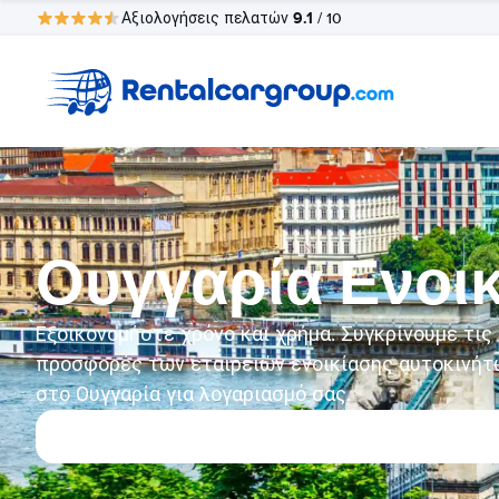
9.1
Αξιολογήσεις πελατών
/ 10
Ουγγαρία Ενοικ
Εξοικονομήστε χρόνο και χρήμα. Συγκρίνουμε τις
προσφορές των εταιρειών ενοικίασης αυτοκινήτ
στο Ουγγαρία για λογαριασμό σας.