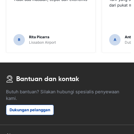
dari pukat mo
Rita Picarra
Anth
R
A
Lissabon Airport
Dubli
Bantuan dan kontak
Butuh bantuan? Silakan hubungi spesialis penyewaan
kami.
Dukungan pelanggan