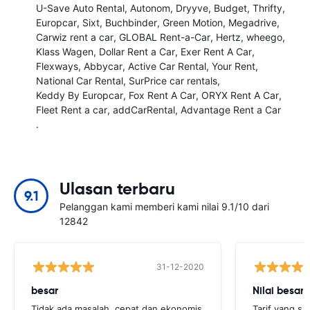
U-Save Auto Rental
Autonom
Dryyve
Budget
Thrifty
Europcar
Sixt
Buchbinder
Green Motion
Megadrive
Carwiz rent a car
GLOBAL Rent-a-Car
Hertz
wheego
Klass Wagen
Dollar Rent a Car
Exer Rent A Car
Flexways
Abbycar
Active Car Rental
Your Rent
National Car Rental
SurPrice car rentals
Keddy By Europcar
Fox Rent A Car
ORYX Rent A Car
Fleet Rent a car
addCarRental
Advantage Rent a Car
.
Ulasan terbaru
9.1
Pelanggan kami memberi kami nilai 9.1/10 dari
12842
31-12-2020
besar
Nilai besar
Tidak ada masalah, cepat dan ekonomis
Tarif yang sa