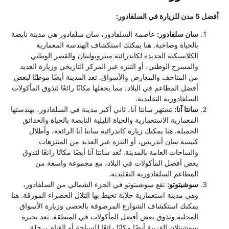
أفضل 5 مدن للزيارة في السلفادور:
سان سلفادور:
عاصمة السلفادور، سان سلفادور هي مدينة نابضة
بالحياة وصاخبة. هنا يمكنك استكشاف الهندسة المعمارية
الكلاسيكية الجديدة لكاتدرائية ميتروبوليتان والقصر الوطني
والمسرح الوطني، أو التنزه عبر المركز التاريخي وزيارة العديد
من المتاحف والمعارض والأسواق. تعد المدينة أيضًا موطنًا لبعض
أفضل المطاعم في البلاد، مما يجعلها مكانًا رائعًا لتذوق المأكولات
السلفادورية التقليدية.
سانتا آنا:
تشتهر سانتا آنا، ثاني أكبر مدينة في السلفادور، بهندستها
المعمارية الاستعمارية والحياة الليلية النابضة بالحياة والحدائق
الجميلة. هنا يمكنك زيارة كاتدرائية سانتا آنا الرائعة، وأطلال
كنيسة سان أندريس، أو التنزه عبر العديد من المتنزهات
والساحات العامة بالمدينة. تُعد سانتا آنا أيضًا مكانًا رائعًا لتذوق
بعض أفضل المأكولات في البلاد، مع مجموعة واسعة من
المطاعم السلفادورية التقليدية.
سوشيتوتو:
تقع سوشيتوتو في الجزء الشمالي من السلفادور،
وهي مدينة استعمارية خلابة تحيط بها التلال الخضراء المورقة. هنا
يمكنك استكشاف الشوارع المرصوفة بالحصى وزيارة الأسواق
المحلية وتذوق بعض أفضل المأكولات في المنطقة. تعد بحيرة
سوشيتلان القريبة أيضًا مكانًا رائعًا للسباحة أو القيام برحلة