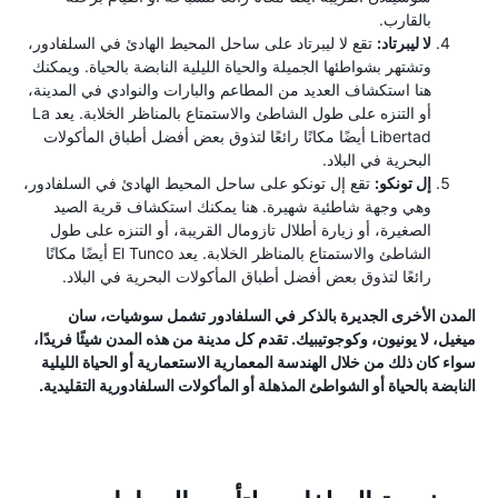
بالقارب.
لا ليبرتاد:
تقع لا ليبرتاد على ساحل المحيط الهادئ في السلفادور،
وتشتهر بشواطئها الجميلة والحياة الليلية النابضة بالحياة. ويمكنك
هنا استكشاف العديد من المطاعم والبارات والنوادي في المدينة،
أو التنزه على طول الشاطئ والاستمتاع بالمناظر الخلابة. يعد La
Libertad أيضًا مكانًا رائعًا لتذوق بعض أفضل أطباق المأكولات
البحرية في البلاد.
إل تونكو:
تقع إل تونكو على ساحل المحيط الهادئ في السلفادور،
وهي وجهة شاطئية شهيرة. هنا يمكنك استكشاف قرية الصيد
الصغيرة، أو زيارة أطلال تازومال القريبة، أو التنزه على طول
الشاطئ والاستمتاع بالمناظر الخلابة. يعد El Tunco أيضًا مكانًا
رائعًا لتذوق بعض أفضل أطباق المأكولات البحرية في البلاد.
المدن الأخرى الجديرة بالذكر في السلفادور تشمل سوشيات، سان
ميغيل، لا يونيون، وكوجوتيبيك. تقدم كل مدينة من هذه المدن شيئًا فريدًا،
سواء كان ذلك من خلال الهندسة المعمارية الاستعمارية أو الحياة الليلية
النابضة بالحياة أو الشواطئ المذهلة أو المأكولات السلفادورية التقليدية.