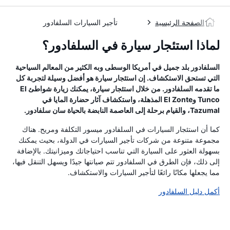
الصفحة الرئيسية
تأجير السيارات السلفادور
لماذا استئجار سيارة في السلفادور؟
السلفادور بلد جميل في أمريكا الوسطى وبه الكثير من المعالم السياحية
التي تستحق الاستكشاف. إن استئجار سيارة هو أفضل وسيلة لتجربة كل
ما تقدمه السلفادور. من خلال استئجار سيارة، يمكنك زيارة شواطئ El
Tunco وEl Zonte المذهلة، واستكشاف آثار حضارة المايا في
Tazumal، والقيام برحلة إلى العاصمة النابضة بالحياة سان سلفادور.
كما أن استئجار السيارات في السلفادور ميسور التكلفة ومريح. هناك
مجموعة متنوعة من شركات تأجير السيارات في الدولة، بحيث يمكنك
بسهولة العثور على السيارة التي تناسب احتياجاتك وميزانيتك. بالإضافة
إلى ذلك، فإن الطرق في السلفادور تتم صيانتها جيدًا ويسهل التنقل فيها،
مما يجعلها مكانًا رائعًا لتأجير السيارات والاستكشاف.
أكمل دليل السلفادور