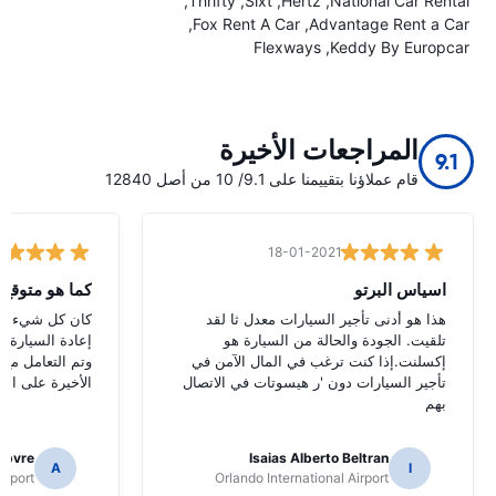
Thrifty
Sixt
Hertz
National Car Rental
Fox Rent A Car
Advantage Rent a Car
Flexways
Keddy By Europcar
المراجعات الأخيرة
9.1
قام عملاؤنا بتقييمنا على 9.1/ 10 من أصل 12840
18-01-2021
اسياس البرتو
كما هو متوقع
هذا هو أدنى تأجير السيارات معدل ثا لقد
كان كل شيء كما
تلقيت. الجودة والحالة من السيارة هو
إعادة السيارة ف
إكسلنت.إذا كنت ترغب في المال الآمن في
وتم التعامل مع 
تأجير السيارات دون 'ر هيسوتات في الاتصال
الأخيرة على الع
بهم
ebvre
Isaias Alberto Beltran
A
I
irport
Orlando International Airport