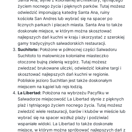
życiem nocnego życia i pięknych parków. Tutaj możesz
odwiedzić imponującą katedrę Santa Ana, ruiny
kościoła San Andres lub wybrać się na spacer po
licznych parkach i placach miasta. Santa Ana to także
doskonałe miejsce, w którym można skosztować
najlepszych dań kuchni w kraju i skorzystać z szerokiej
gamy tradycyjnych salwadorskich restauracji.
Suchitoto:
Położone w północnej części Salwadoru
Suchitoto to malownicze kolonialne miasteczko
otoczone bujną zielenią wzgórz. Tutaj możesz
zwiedzać brukowane uliczki, odwiedzić lokalne targi i
skosztować najlepszych dań kuchni w regionie.
Pobliskie jezioro Suchitlan jest także doskonałym
miejscem na kąpiel lub rejs łodzią.
La Libertad:
Położona na wybrzeżu Pacyfiku w
Salwadorze miejscowość La Libertad słynie z pięknych
plaż i tętniącego życiem nocnego życia. Tutaj możesz
zwiedzić wiele restauracji, barów i klubów w mieście lub
wybrać się na spacer wzdłuż plaży i podziwiać
wspaniałe widoki. La Libertad to także doskonałe
miejsce, w którym można spróbować najlepszych dań z