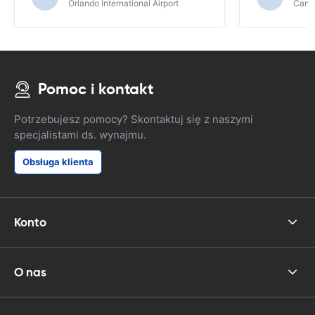
Orlando International Airport
Cancu
Pomoc i kontakt
Potrzebujesz pomocy? Skontaktuj się z naszymi
specjalistami ds. wynajmu.
Obsługa klienta
Konto
O nas