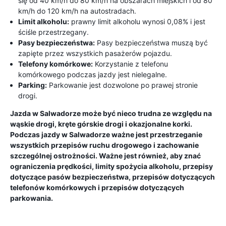
się od 40 km/h do 80 km/h na obszarach miejskich i od 80
km/h do 120 km/h na autostradach.
Limit alkoholu:
prawny limit alkoholu wynosi 0,08% i jest
ściśle przestrzegany.
Pasy bezpieczeństwa:
Pasy bezpieczeństwa muszą być
zapięte przez wszystkich pasażerów pojazdu.
Telefony komórkowe:
Korzystanie z telefonu
komórkowego podczas jazdy jest nielegalne.
Parking:
Parkowanie jest dozwolone po prawej stronie
drogi.
Jazda w Salwadorze może być nieco trudna ze względu na
wąskie drogi, kręte górskie drogi i okazjonalne korki.
Podczas jazdy w Salwadorze ważne jest przestrzeganie
wszystkich przepisów ruchu drogowego i zachowanie
szczególnej ostrożności. Ważne jest również, aby znać
ograniczenia prędkości, limity spożycia alkoholu, przepisy
dotyczące pasów bezpieczeństwa, przepisów dotyczących
telefonów komórkowych i przepisów dotyczących
parkowania.