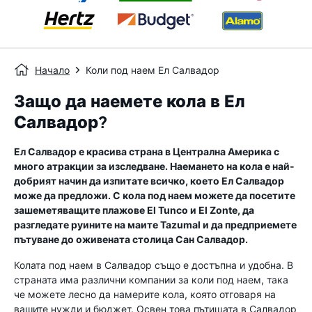
Начало
Коли под наем Ел Салвадор
Защо да наемете кола в Ел
Салвадор?
Ел Салвадор е красива страна в Централна Америка с
много атракции за изследване. Наемането на кола е най-
добрият начин да изпитате всичко, което Ел Салвадор
може да предложи. С кола под наем можете да посетите
зашеметяващите плажове El Tunco и El Zonte, да
разгледате руините на маите Tazumal и да предприемете
пътуване до оживената столица Сан Салвадор.
Колата под наем в Салвадор също е достъпна и удобна. В
страната има различни компании за коли под наем, така
че можете лесно да намерите кола, която отговаря на
вашите нужди и бюджет. Освен това пътищата в Салвадор