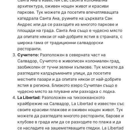
архитектура, оживен нощен живот и красиви
паркове. Тук можете да посетите впечатляващата
катедрала Санта Ана, руините на църквата Сан
Андрес или да се разходите из многото паркове и
площади на града. Санта Ана също е чудесно място
да опитате някои от най-добрите ястия в страната, с
широка гама от традиционни салвадорски
ресторанти.
Сучитото:
Разположен в северната част на
Салвадор, Сучитото е живописен колониален град,
заобиколен от тучни зелени хълмове. Тук можете да
разгледате калдъръмените улици, да посетите
местните пазари и да опитате някои от най-добрите
ястия в региона. Близкото езеро Сучитлан също е
чудесно място за плуване или разходка с лодка.
La Libertad:
Разположен на тихоокеанското
крайбрежие на Салвадор, La Libertad е известен със
своите красиви плажове и оживен нощен живот. Тук
можете да разгледате многото ресторанти, барове и
клубове в града или да се разходите по плажа и да
се насладите на зашеметяващите гледки. La Libertad