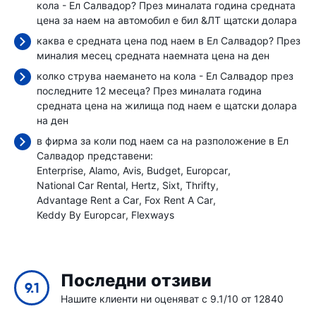
кола - Ел Салвадор? През миналата година средната
цена за наем на автомобил е бил
&ЛТ щатски долара
каква е средната цена под наем в Ел Салвадор? През
миналия месец средната наемната цена
на ден
колко струва наемането на кола - Ел Салвадор през
последните 12 месеца? През миналата година
средната цена на жилища под наем е
щатски долара
на ден
в фирма за коли под наем са на разположение в Ел
Салвадор представени:
Enterprise
Alamo
Avis
Budget
Europcar
National Car Rental
Hertz
Sixt
Thrifty
Advantage Rent a Car
Fox Rent A Car
Keddy By Europcar
Flexways
Последни отзиви
9.1
Нашите клиенти ни оценяват с 9.1/10 от 12840