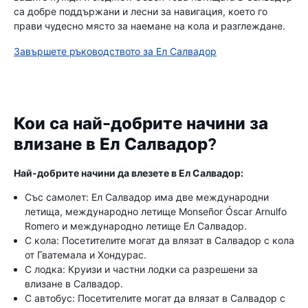
са добре поддържани и лесни за навигация, което го
прави чудесно място за наемане на кола и разглеждане.
Завършете ръководството за Ел Салвадор
Кои са най-добрите начини за
влизане в Ел Салвадор?
Най-добрите начини да влезете в Ел Салвадор:
Със самолет: Ел Салвадор има две международни
летища, международно летище Monseñor Óscar Arnulfo
Romero и международно летище Ел Салвадор.
С кола: Посетителите могат да влязат в Салвадор с кола
от Гватемала и Хондурас.
С лодка: Круизи и частни лодки са разрешени за
влизане в Салвадор.
С автобус: Посетителите могат да влязат в Салвадор с