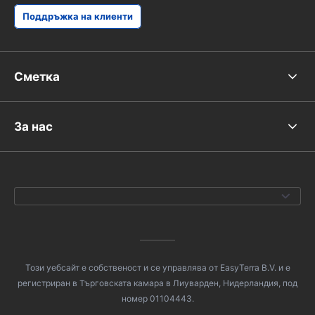
Поддръжка на клиенти
Сметка
За нас
Този уебсайт е собственост и се управлява от EasyTerra B.V. и е
регистриран в Търговската камара в Лиуварден, Нидерландия, под
номер 01104443.