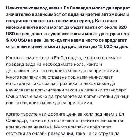
Цените за коли под наем в Ел Салвадор могат да варират
значително в зависимост от вида на наетия автомобил и
продължителността на наемния период. Като цяло
икономичните коли могат да бъдат наети от около $20
USD на ден, докато луксозните коли могат да струват до
$100 USD на ден. За по-дълги наеми често се предлагат
отстъпки и цените могат да достигнат до 15 USD на ден.
Когато наемате кола в Ел Салвадор, е важно да имате
предвид вида на необходимата кола, както и
допълнителните такси, които може да са приложими.
Много компании за отдаване под наем начисляват
еднократна такса за застраховка, а някои може да
начисляват и допълнителни такси за летищни трансфери.
Също така е важно да проверите за допълнителни данъци
или такси, които може да са приложими.
Когато търсите най-добрите цени за коли под наем в Ел
Салвадор, важно е да сравнявате цените от множество
компании за наемане. Много компании предлагат
отстъпки за онлайн резервации, така че си струва да