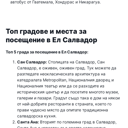
автобус от Гватемала, Хондурас и Никарагуа.
Топ градове и места за
посещение в Ел Салвадор
Топ 5 града за посещение в Ел Салвадор:
Сан Салвадор:
Столицата на Салвадор, Сан
Салвадор, е оживен, оживен град. Тук можете да
разгледате неокласическата архитектура на
катедралата Metropolitan, Националния дворец и
Националния театър или да се разходите из
историческия център и да посетите многото музеи,
галерии и пазари. Градът също така е дом на някои
от най-добрите ресторанти в страната, което го
прави чудесно място да опитате традиционна
салвадорска кухня.
Санта Ана:
Вторият по големина град в Салвадор,
Санта Ана е известен със своята колониална