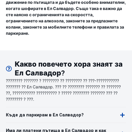
движение по пътищата и да бъдете особено внимателни,
когато шофирате в Ел Салвадор. Също така е важно да
сте наясно с ограниченията на скоростта,
ограничението на алкохола, законите за предпазните
колани, законите за мобилните телефони и правилата за
паркиране.
Какво повечето хора знаят за
Ел Салвадор?
???????? ??????? ? ???????? ?? ???????? ?? ???-???????????
??????? ?? Ел Салвадор. ??? ?? ???????? ??????? ?? ???????
??, ??????????? ?????????? ? ????? ???????? ??????? ??? ??
???????? ? ???.
Къде да паркирам в Ел Салвадор?
Има ли платени пътища в Ел Салвадор и как