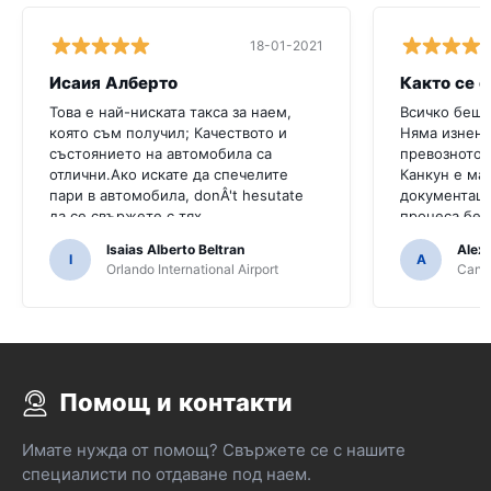
18-01-2021
Исаия Алберто
Както се 
Това е най-ниската такса за наем,
Всичко беше
която съм получил; Качеството и
Няма изнена
състоянието на автомобила са
превозното 
отлични.Ако искате да спечелите
Канкун е ма
пари в автомобила, donÂ't hesutate
документаци
да се свържете с тях
процеса бе
непрофесио
Isaias Alberto Beltran
Alex
I
A
Orlando International Airport
Cancu
Помощ и контакти
Имате нужда от помощ? Свържете се с нашите
специалисти по отдаване под наем.