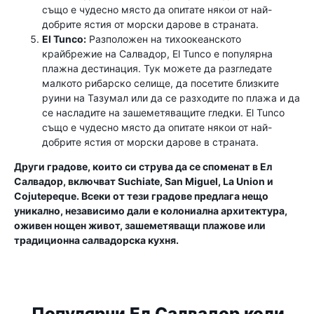
също е чудесно място да опитате някои от най-
добрите ястия от морски дарове в страната.
El Tunco:
Разположен на тихоокеанското
крайбрежие на Салвадор, El Tunco е популярна
плажна дестинация. Тук можете да разгледате
малкото рибарско селище, да посетите близките
руини на Тазумал или да се разходите по плажа и да
се насладите на зашеметяващите гледки. El Tunco
също е чудесно място да опитате някои от най-
добрите ястия от морски дарове в страната.
Други градове, които си струва да се споменат в Ел
Салвадор, включват Suchiate, San Miguel, La Union и
Cojutepeque. Всеки от тези градове предлага нещо
уникално, независимо дали е колониална архитектура,
оживен нощен живот, зашеметяващи плажове или
традиционна салвадорска кухня.