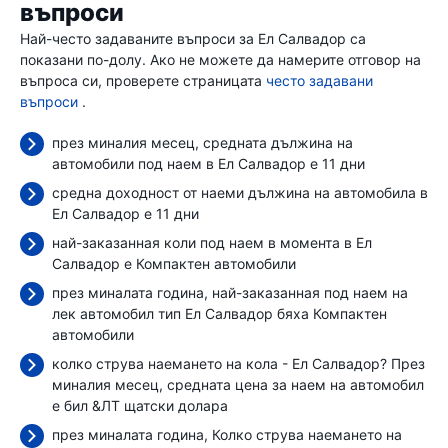
въпроси
Най-често задаваните въпроси за Ел Салвадор са
показани по-долу. Ако не можете да намерите отговор на
въпроса си, проверете страницата
често задавани
въпроси
.
през миналия месец, средната дължина на
автомобили под наем в Ел Салвадор е 11 дни
средна доходност от наеми дължина на автомобила в
Ел Салвадор е 11 дни
най-заказанная коли под наем в момента в Ел
Салвадор е Компактен автомобили
през миналата година, най-заказанная под наем на
лек автомобил тип Ел Салвадор бяха Компактен
автомобили
колко струва наемането на кола - Ел Салвадор? През
миналия месец, средната цена за наем на автомобил
е бил
&ЛТ щатски долара
през миналата година, Колко струва наемането на