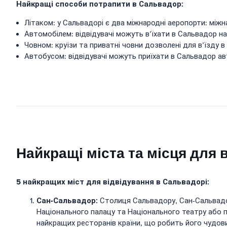
Найкращі способи потрапити в Сальвадор:
Літаком: у Сальвадорі є два міжнародні аеропорти: мі
Автомобілем: відвідувачі можуть в’їхати в Сальвадор на
Човном: круїзи та приватні човни дозволені для в’їзду 
Автобусом: відвідувачі можуть приїхати в Сальвадор ав
Найкращі міста та місця для
5 найкращих міст для відвідування в Сальвадорі:
Сан-Сальвадор:
Столиця Сальвадору, Сан-Сальвадо
Національного палацу та Національного театру або пр
найкращих ресторанів країни, що робить його чудови