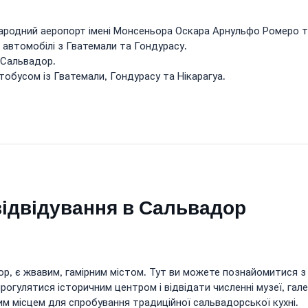
жнародний аеропорт імені Монсеньора Оскара Арнульфо Ромеро 
 автомобілі з Гватемали та Гондурасу.
в Сальвадор.
тобусом із Гватемали, Гондурасу та Нікарагуа.
 відвідування в Сальвадор
р, є жвавим, гамірним містом. Тут ви можете познайомитися 
огулятися історичним центром і відвідати численні музеї, гале
м місцем для спробування традиційної сальвадорської кухні.