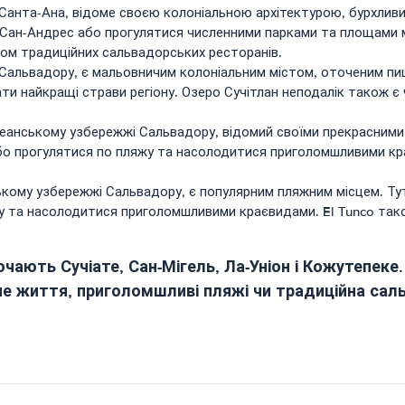
 Санта-Ана, відоме своєю колоніальною архітектурою, бурхливи
 Сан-Андрес або прогулятися численними парками та площами 
ом традиційних сальвадорських ресторанів.
і Сальвадору, є мальовничим колоніальним містом, оточеним п
увати найкращі страви регіону. Озеро Сучітлан неподалік також
еанському узбережжі Сальвадору, відомий своїми прекрасними
 або прогулятися по пляжу та насолодитися приголомшливими кр
кому узбережжі Сальвадору, є популярним пляжним місцем. Тут
жу та насолодитися приголомшливими краєвидами. El Tunco так
ючають Сучіате, Сан-Мігель, Ла-Уніон і Кожутепеке
чне життя, приголомшливі пляжі чи традиційна сал