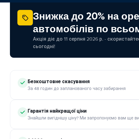
Знижка до 20% на ор
автомобілів по всьом
Акція діє до 11 серпня 2026 р. - скористайт
сьогодні!
Безкоштовне скасування
За 48 годин до запланованого часу забирання
Гарантія найкращої ціни
Знайшли вигіднішу ціну? Ми запропонуємо вам ще ви