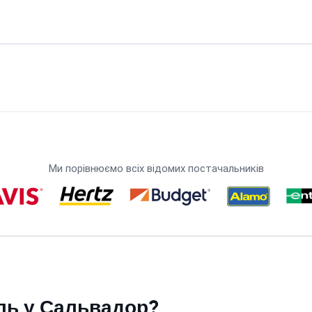
Ми порівнюємо всіх відомих постачальників
ль у Сальвадор?