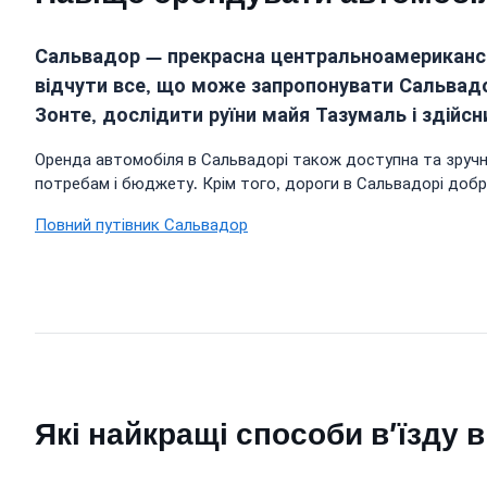
Сальвадор — прекрасна центральноамериканськ
відчути все, що може запропонувати Сальвадо
Зонте, дослідити руїни майя Тазумаль і здійс
Оренда автомобіля в Сальвадорі також доступна та зручна.
потребам і бюджету. Крім того, дороги в Сальвадорі добре
Повний путівник Сальвадор
Які найкращі способи в’їзду 