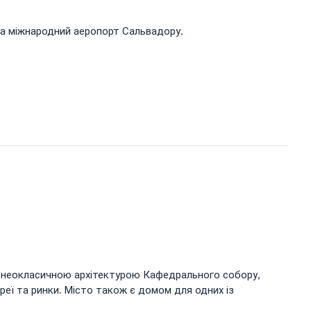
та міжнародний аеропорт Сальвадору.
з неокласичною архітектурою Кафедрального собору,
реї та ринки. Місто також є домом для одних із