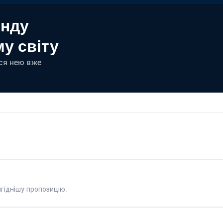
енду
у світу
еся нею вже
гіднішу пропозицію.