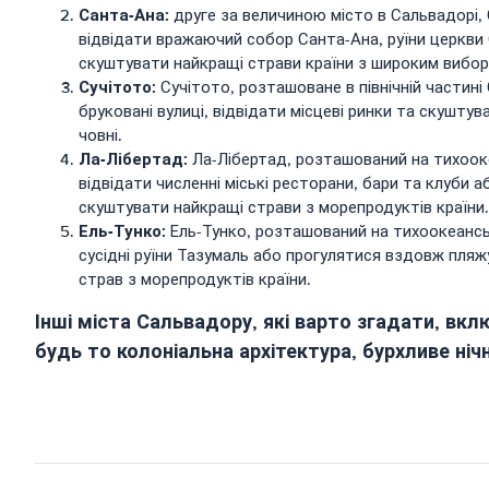
Санта-Ана:
друге за величиною місто в Сальвадорі,
відвідати вражаючий собор Санта-Ана, руїни церкви
скуштувати найкращі страви країни з широким вибор
Сучітото:
Сучітото, розташоване в північній частин
бруковані вулиці, відвідати місцеві ринки та скушт
човні.
Ла-Лібертад:
Ла-Лібертад, розташований на тихоок
відвідати численні міські ресторани, бари та клуби
скуштувати найкращі страви з морепродуктів країни.
Ель-Тунко:
Ель-Тунко, розташований на тихоокеансь
сусідні руїни Тазумаль або прогулятися вздовж пля
страв з морепродуктів країни.
Інші міста Сальвадору, які варто згадати, вкл
будь то колоніальна архітектура, бурхливе ні