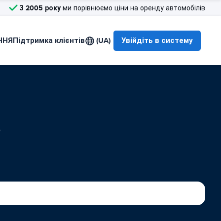
З 2005 року
ми порівнюємо ціни на оренду автомобілів
ННЯ
Підтримка клієнтів
(UA)
Увійдіть в систему
в