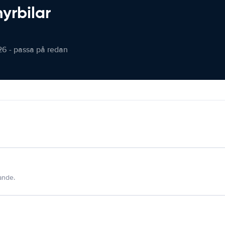
hyrbilar
26 - passa på redan
dande.