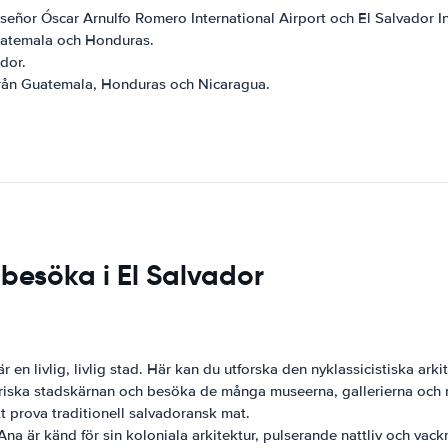
nseñor Óscar Arnulfo Romero International Airport och El Salvador In
Guatemala och Honduras.
ador.
rån Guatemala, Honduras och Nicaragua.
 besöka i El Salvador
en livlig, livlig stad. Här kan du utforska den nyklassicistiska ark
oriska stadskärnan och besöka de många museerna, gallerierna och 
att prova traditionell salvadoransk mat.
 Ana är känd för sin koloniala arkitektur, pulserande nattliv och v