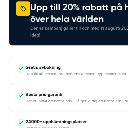
Upp till 20% rabatt på 
över hela världen
Denna kampanj gäller till och med 11 augusti 20
idag!
Gratis
avbokning
Upp till 48 timmar före överenskommen upphämtningstid
Bästa pris-garanti
Har du hittat ett bättre pris? Då ger vi dig ett bättre erbju
24000+
upphämtningsplatser