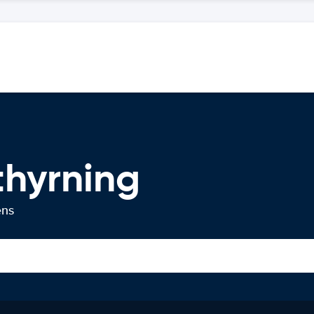
thyrning
ens