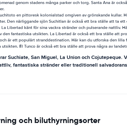
promenad genom stadens många parker och torg. Santa Ana är också e
er.
Suchitoto en pittoresk kolonialstad omgiven av grönskande kullar. H
. Den närliggande sjön Suchitlan är också ett bra ställe att ta ett 
r La Libertad känt för sina vackra stränder och pulserande nattliv. 
den fantastiska utsikten. La Libertad är också ett bra ställe att pro
och är ett populärt stranddestination. Här kan du utforska den lilla
tsikten. El Tunco är också ett bra ställe att prova några av landets
erar Suchiate, San Miguel, La Union och Cojutepeque. V
ttliv, fantastiska stränder eller traditionell salvadoran
rning och biluthyrningsorter