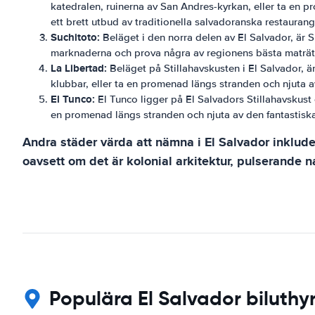
katedralen, ruinerna av San Andres-kyrkan, eller ta en 
ett brett utbud av traditionella salvadoranska restaurang
Suchitoto:
Beläget i den norra delen av El Salvador, är 
marknaderna och prova några av regionens bästa maträtter
La Libertad:
Beläget på Stillahavskusten i El Salvador, ä
klubbar, eller ta en promenad längs stranden och njuta av 
El Tunco:
El Tunco ligger på El Salvadors Stillahavskust 
en promenad längs stranden och njuta av den fantastiska u
Andra städer värda att nämna i El Salvador inklud
oavsett om det är kolonial arkitektur, pulserande na
Populära El Salvador biluthy