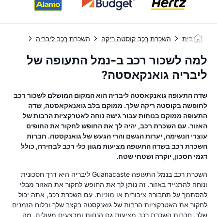
בַּיִת
הַשׂכָּרַת רֶכֶב קוסטה ריקה
הַשׂכָּרַת רֶכֶב ליבריה
נ
למה לשכור רכב ב-נמל התעופה של
ליבריה גואנקאסטה?
שדה התעופה גואנקאסטה ליבריה הוא המקום המושלם לשכור רכב
לחופשה בקוסטה ריקה שלך. ממוקם בלב גואנאקאסטה, שדה
התעופה ממוקם בנוחות עבור גישה נוחה לאטרקציות הרבות של
האזור. עם השכרת רכב, יהיה לך את החופש לחקור את החופים
עוצרי הנשימה, יערות הגשם והרי הגעש של גואנקסטה. חברות
השכרת רכב בשדה התעופה מציעות מגוון כלי רכב לבחירה, כולל
דגמי חסכון, יוקרה ושטחי שטח.
השכרת רכב בנמל התעופה Guanacaste ליבריה היא דרך חסכונית
ונוחה להתנייד באזור. זה נותן לך את החופש לחקור את האזור מבלי
להסתמך על תחבורה ציבורית או מוניות. עם השכרת רכב, אתה יכול
לחקור את האטרקציות הרבות של גואנקסטה בקצב שלך ובלוח הזמנים
שלך. חברות השכרת רכב מציעות גם הנחות ומבצעים מעולים, מה