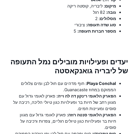
מיקום:
ליבריה, קוסטה ריקה
גובה:
82 רגל
מסלולים:
2
סוג שדה תעופה:
ציבורי
מספר חברות תעופה:
5
יעדים ופעילויות מובילים נמל התעופה
של ליבריה גואנקאסטה
Playa Conchal:
חוף מדהים עם חול לבן ומים צלולים
הממוקם במחוז Guanacaste.
הפארק הלאומי רינקון דה לה וייה:
פארק לאומי גדול עם
מגוון רחב של חיות בר ופעילויות כגון טיולי הליכה, רכיבה על
סוסים ומעיינות חמים.
הפארק הלאומי סנטה רוזה:
פארק לאומי גדול עם מגוון
חיות בר ופעילויות כגון טיולים רגליים, צפרות ורכיבה על
סוסים.
חוף טמרינדו:
חוף יפהפה עם חול לבן ומי טורקיז הממוקם