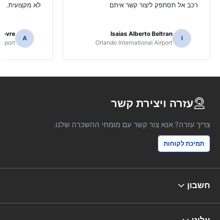
רכב אל תסתפק ליצור קשר איתם
לא מקצועית.
ebvre
Isaias Alberto Beltran
A
I
irport
Orlando International Airport
עזרה ויצירת קשר
צריך עזרה? אנא צור קשר עם מומחי ההשכרה שלנו.
תמיכת לקוחות
חשבון