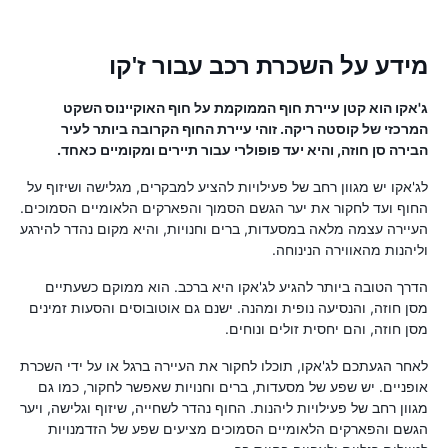
מידע על השכרת רכב עבור ז'קו
ג'אקו הוא קטן עיירת חוף הממוקמת על חוף האוקיינוס ​​השקט
המרכזי של קוסטה ריקה. זוהי עיירת החוף הקרובה ביותר לעיר
הבירה סן חוזה, והיא יעד פופולרי עבור תיירים ומקומיים כאחד.
לג'אקו יש מגוון רחב של פעילויות להציע למבקרים, מגלישה ושיזוף על
החוף ועד לחקור את יער הגשם הסמוך והפארקים הלאומיים הסמוכים.
העיירה עצמה מלאה במסעדות, ברים וחנויות, והיא מקום נהדר להירגע
וליהנות מהאווירה הנינוחה.
הדרך הטובה ביותר להגיע לג'אקו היא ברכב. הוא ממוקם כשעתיים
מסן חוזה, והנסיעה נופית ומהנה. ישנם גם אוטובוסים והסעות זמינים
מסן חוזה, והם יחסית זולים ונוחים.
לאחר הגעתכם לג'אקו, תוכלו לחקור את העיירה ברגל או על ידי השכרת
אופניים. יש שפע של מסעדות, ברים וחנויות שאפשר לחקור, כמו גם
מגוון רחב של פעילויות ליהנות. החוף נהדר לשחייה, שיזוף וגלישה, ויער
הגשם והפארקים הלאומיים הסמוכים מציעים שפע של הזדמנויות