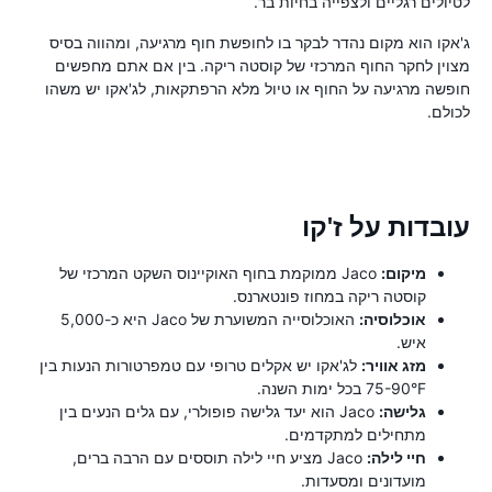
לטיולים רגליים ולצפייה בחיות בר.
ג'אקו הוא מקום נהדר לבקר בו לחופשת חוף מרגיעה, ומהווה בסיס
מצוין לחקר החוף המרכזי של קוסטה ריקה. בין אם אתם מחפשים
חופשה מרגיעה על החוף או טיול מלא הרפתקאות, לג'אקו יש משהו
לכולם.
עובדות על ז'קו
מיקום:
Jaco ממוקמת בחוף האוקיינוס ​​השקט המרכזי של
קוסטה ריקה במחוז פונטארנס.
אוכלוסיה:
האוכלוסייה המשוערת של Jaco היא כ-5,000
איש.
מזג אוויר:
לג'אקו יש אקלים טרופי עם טמפרטורות הנעות בין
75-90°F בכל ימות השנה.
גלישה:
Jaco הוא יעד גלישה פופולרי, עם גלים הנעים בין
מתחילים למתקדמים.
חיי לילה:
Jaco מציע חיי לילה תוססים עם הרבה ברים,
מועדונים ומסעדות.