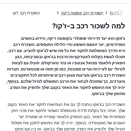
בַּיִת
הַשׂכָּרַת רֶכֶב קוסטה ריקה
הַשׂכָּרַת רֶכֶב ז'קו
למה לשכור רכב ב-ז'קו?
ג'אקו הוא יעד תיירותי פופולרי בקוסטה ריקה, הידוע בחופים
המדהימים, יער הגשם השופע וחיי הלילה התוססים. השכרת רכב
היא הדרך המושלמת לחקור את כל מה שיש לג'אקו להציע. עם רכב,
תוכלו לגשת בקלות לאטרקציות הרבות בג'אקו ובסביבתה, כגון
הפארק הלאומי מנואל אנטוניו או נהר טארקולס. תוכלו גם לצאת
לטיולי יום לעיירות וערים סמוכות, כמו סן חוזה או פונטארנס. חברות
השכרת רכב בג'אקו מציעות מגוון רכבים שיתאימו לכל התקציבים
והצרכים, כך שתוכלו לבחור את הרכב המושלם לטיול שלכם. בנוסף,
יהיה לך את החופש לחקור את האזור בקצב שלך ולהפיק את המרב
מהזמן שלך בג'אקו.
השכרת רכב בג'אקו נותנת לך גם את הגמישות לחקור את האזור בקצב
שלך. אתה יכול בקלות לרדת מהמסלול השחור ולחקור את פניני החן
הנסתרות של האזור, כגון הפארק הלאומי קאררה או שמורת יער
העננים של מונטוורדה. בנוסף, יהיה לך את החופש לתכנן את מסלול
הטיול שלך ולהפיק את המרב מהזמן שלך בג'אקו. אז בין אם אתם