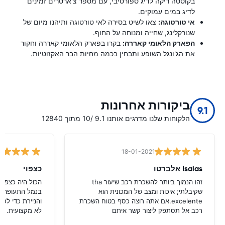
בקוסטה ריקה לדיג ספורטיבי, עם מספר צ'ארטרים זמינים
לדיג במים עמוקים.
אי טורטוגה:
צאו לשיט בסירה לאי טורטוגה ותיהנו מיום של
שנורקלינג, שחייה ומנוחה על החוף.
הפארק הלאומי קאררה:
בקרו בפארק הלאומי קאררה וחקור
את הג'ונגל השופע ותבחין בכמה מחיות הבר האקזוטיות.
ביקורות אחרונות
9.1
הלקוחות שלנו מדרגים אותנו 9.1 /10 מתוך 12840
18-01-2021
Isaias אלברטו
כצפוי
זהו הנמוך ביותר להשכרת רכב שיעור tha
הכול היה כצפוי
שקיבלתי; איכות ומצב של המכונית הוא
בנמל התעופה ש
excelente.אם אתה רוצה כסף בטוח השכרת
והניירת כדי לס
רכב אל תסתפק ליצור קשר איתם
לא מקצועית.