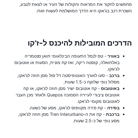
מחפשים לחקור את המראות והקולות של העיר או לצאת לטבע,
השכרת רכב בג'אקו היא הדרך המושלמת לעשות זאת.
הדרכים המובילות להיכנס ל-ז'קו
באוויר
- טס לנמל התעופה הבינלאומי חואן סנטמריה
באלחואלה, קוסטה ריקה, ואז קח מונית, הסעות או אוטובוס
לג'אקו.
ברכב
- סעו לאורך האוטופיסטה דל סול מסן חוזה לג'אקו,
מסלול נופי שלוקח כ-1.5 שעות.
באוטובוס
- קח אוטובוס ישיר מסן חוזה לג'אקו, או קח
אוטובוס ציבורי לעיירה הסמוכה Quepos ולאחר מכן העבר
לאוטובוס מקומי לג'אקו.
בסירה
- קח סירה מקוופוס לג'אקו, מסע של כשעה.
ברכבת
- קח את ה-Tren Interurbano מסן חוזה לג'אקו,
מסע נופי של כ-2.5 שעות.