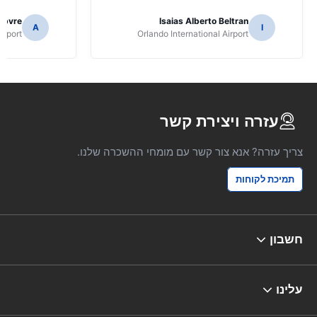
ebvre
Isaias Alberto Beltran
A
I
irport
Orlando International Airport
עזרה ויצירת קשר
צריך עזרה? אנא צור קשר עם מומחי ההשכרה שלנו.
תמיכת לקוחות
חשבון
עלינו