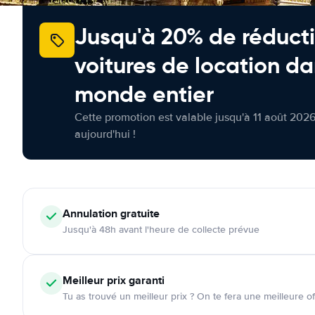
Jusqu'à 20% de réducti
voitures de location da
monde entier
Cette promotion est valable jusqu'à 11 août 2026
aujourd'hui !
Annulation
gratuite
Jusqu'à 48h avant l'heure de collecte prévue
Meilleur prix garanti
Tu as trouvé un meilleur prix ? On te fera une meilleure of