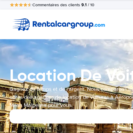
9.1
Commentaires des clients
/ 10
Location De Voi
Gagnez du temps et de l'argent. Nous comparons le
offres des agences de location de voitures à Aéropo
Milan Malpensa pour vous.