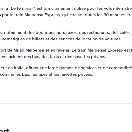
al 2. Le terminal 1 est principalement utilisé pour les vols internati
 par le train Malpensa Express, qui circule toutes les 30 minutes et
, notamment des boutiques hors taxes, des restaurants, des cafés, d
utomatiques de billets et des services de location de voitures.
port de Milan Malpensa et en revenir. Le train Malpensa Express est l'
ons incluent des bus, des taxis et des navettes privées.
ur en Italie, offrant une large gamme de services et de commodités au
omme les bus, les taxis et les navettes privées.
ort