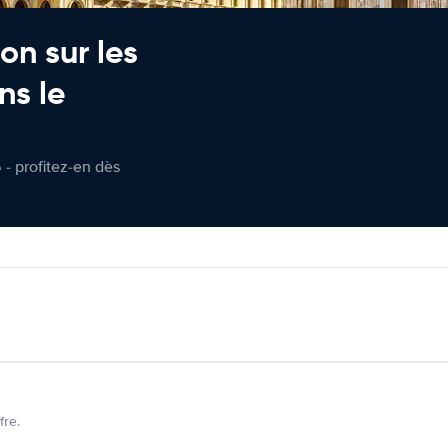
on sur les
ns le
 - profitez-en dès
fre.