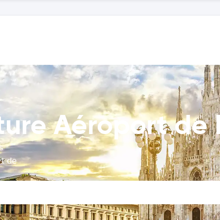
ture Aéroport de
s
rt de