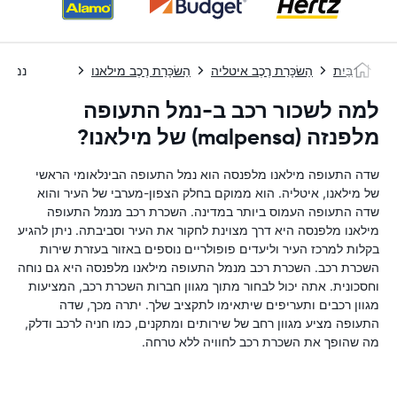
בַּיִת
הַשׂכָּרַת רֶכֶב איטליה
הַשׂכָּרַת רֶכֶב מילאנו
נמל התעופ
למה לשכור רכב ב-נמל התעופה
מלפנזה (malpensa) של מילאנו?
שדה התעופה מילאנו מלפנסה הוא נמל התעופה הבינלאומי הראשי
של מילאנו, איטליה. הוא ממוקם בחלק הצפון-מערבי של העיר והוא
שדה התעופה העמוס ביותר במדינה. השכרת רכב מנמל התעופה
מילאנו מלפנסה היא דרך מצוינת לחקור את העיר וסביבתה. ניתן להגיע
בקלות למרכז העיר וליעדים פופולריים נוספים באזור בעזרת שירות
השכרת רכב. השכרת רכב מנמל התעופה מילאנו מלפנסה היא גם נוחה
וחסכונית. אתה יכול לבחור מתוך מגוון חברות השכרת רכב, המציעות
מגוון רכבים ותעריפים שיתאימו לתקציב שלך. יתרה מכך, שדה
התעופה מציע מגוון רחב של שירותים ומתקנים, כמו חניה לרכב ודלק,
מה שהופך את השכרת רכב לחוויה ללא טרחה.