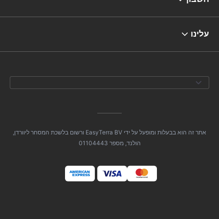
עלינו
אתר זה הוא בבעלות ומופעל על ידי EasyTerra BV ורשום בלשכת המסחר ליוורדן,
הולנד, מספר 01104443