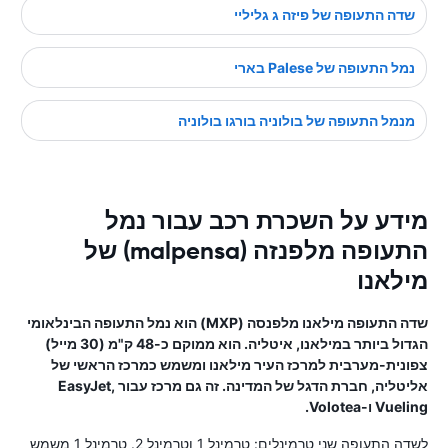
שדה התעופה של פיזה ג גליליי
נמל התעופה של Palese בארי
מנמל התעופה של בולוניה בורגו בולוניה
מידע על השכרת רכב עבור נמל
התעופה מלפנזה (malpensa) של
מילאנו
שדה התעופה מילאנו מלפנסה (MXP) הוא נמל התעופה הבינלאומי
הגדול ביותר במילאנו, איטליה. הוא ממוקם כ-48 ק"מ (30 מייל)
צפונית-מערבית למרכז העיר מילאנו ומשמש כמרכז הראשי של
אליטליה, חברת הדגל של המדינה. זה גם מרכז עבור EasyJet,
Vueling ו-Volotea.
לשדה התעופה שני טרמינלים: טרמינל 1 וטרמינל 2. טרמינל 1 משמש