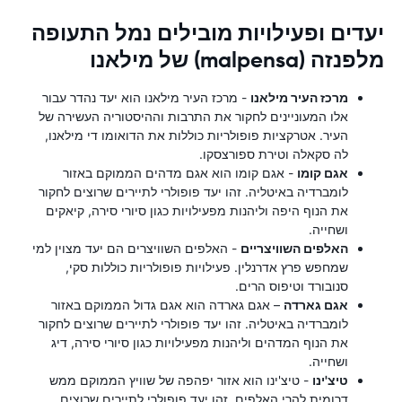
יעדים ופעילויות מובילים נמל התעופה
מלפנזה (malpensa) של מילאנו
מרכז העיר מילאנו
- מרכז העיר מילאנו הוא יעד נהדר עבור
אלו המעוניינים לחקור את התרבות וההיסטוריה העשירה של
העיר. אטרקציות פופולריות כוללות את הדואומו די מילאנו,
לה סקאלה וטירת ספורצסקו.
אגם קומו
- אגם קומו הוא אגם מדהים הממוקם באזור
לומברדיה באיטליה. זהו יעד פופולרי לתיירים שרוצים לחקור
את הנוף היפה וליהנות מפעילויות כגון סיורי סירה, קיאקים
ושחייה.
האלפים השוויצריים
- האלפים השוויצרים הם יעד מצוין למי
שמחפש פרץ אדרנלין. פעילויות פופולריות כוללות סקי,
סנובורד וטיפוס הרים.
אגם גארדה
– אגם גארדה הוא אגם גדול הממוקם באזור
לומברדיה באיטליה. זהו יעד פופולרי לתיירים שרוצים לחקור
את הנוף המדהים וליהנות מפעילויות כגון סיורי סירה, דיג
ושחייה.
טיצ'ינו
- טיצ'ינו הוא אזור יפהפה של שוויץ הממוקם ממש
דרומית להרי האלפים. זהו יעד פופולרי לתיירים שרוצים