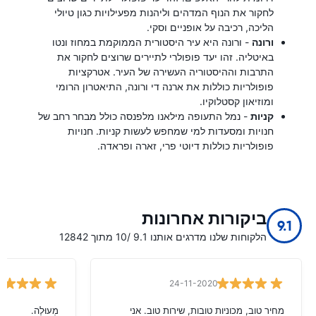
לחקור את הנוף המדהים וליהנות מפעילויות כגון טיולי
הליכה, רכיבה על אופניים וסקי.
ורונה
- ורונה היא עיר היסטורית הממוקמת במחוז ונטו
באיטליה. זהו יעד פופולרי לתיירים שרוצים לחקור את
התרבות וההיסטוריה העשירה של העיר. אטרקציות
פופולריות כוללות את ארנה די ורונה, התיאטרון הרומי
ומוזיאון קסטלוקיו.
קניות
- נמל התעופה מילאנו מלפנסה כולל מבחר רחב של
חנויות ומסעדות למי שמחפש לעשות קניות. חנויות
פופולריות כוללות דיוטי פרי, זארה ופראדה.
ביקורות אחרונות
9.1
הלקוחות שלנו מדרגים אותנו 9.1 /10 מתוך 12842
24-11-2020
מחיר טוב, מכוניות טובות, שירות טוב. אני
מְעוּלֶה.