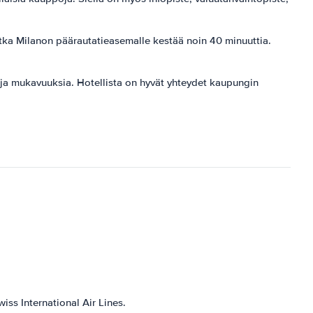
atka Milanon päärautatieasemalle kestää noin 40 minuuttia.
a ja mukavuuksia. Hotellista on hyvät yhteydet kaupungin
iss International Air Lines.