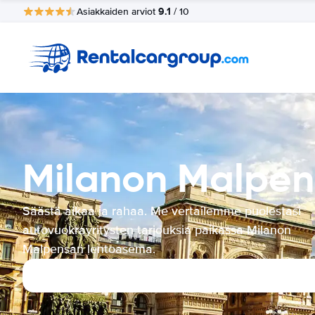
9.1
Asiakkaiden arviot
/ 10
Milanon Malpen
Säästä aikaa ja rahaa. Me vertailemme puolestasi
autovuokrayritysten tarjouksia paikassa Milanon
Malpensan lentoasema.