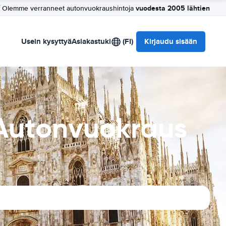
vuodesta 2005 lähtien
Olemme verranneet autonvuokraushintoja
Usein kysyttyä
Asiakastuki
(FI)
Kirjaudu sisään
Autonvuokraus