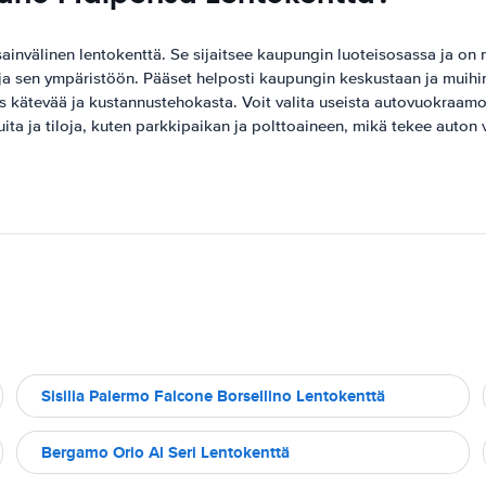
ainvälinen lentokenttä. Se sijaitsee kaupungin luoteisosassa ja on
a sen ympäristöön. Pääset helposti kaupungin keskustaan ​​ja muihin
evää ja kustannustehokasta. Voit valita useista autovuokraamoista, 
luita ja tiloja, kuten parkkipaikan ja polttoaineen, mikä tekee au
Sisilia Palermo Falcone Borsellino Lentokenttä
Bergamo Orio Al Seri Lentokenttä