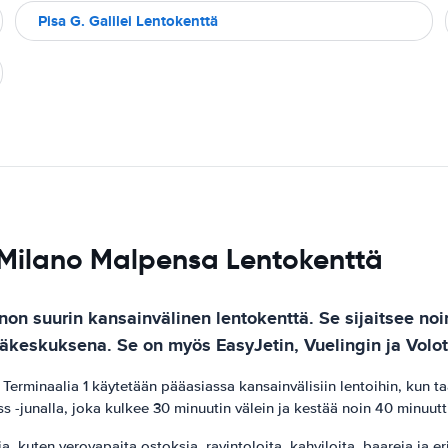
Pisa G. Galilei Lentokenttä
e Milano Malpensa Lentokenttä
on suurin kansainvälinen lentokenttä. Se sijaitsee noi
pääkeskuksena. Se on myös EasyJetin, Vuelingin ja Volo
2. Terminaalia 1 käytetään pääasiassa kansainvälisiin lentoihin, ku
s -junalla, joka kulkee 30 minuutin välein ja kestää noin 40 minuut
 kuten verovapaita ostoksia, ravintoloita, kahviloita, baareja ja eri