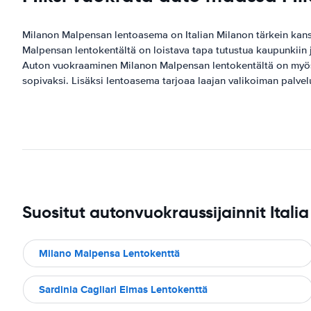
Milanon Malpensan lentoasema on Italian Milanon tärkein kans
Malpensan lentokentältä on loistava tapa tutustua kaupunkiin j
Auton vuokraaminen Milanon Malpensan lentokentältä on myös kät
sopivaksi. Lisäksi lentoasema tarjoaa laajan valikoiman palve
Suositut autonvuokraussijainnit Italia
Milano Malpensa Lentokenttä
Sardinia Cagliari Elmas Lentokenttä