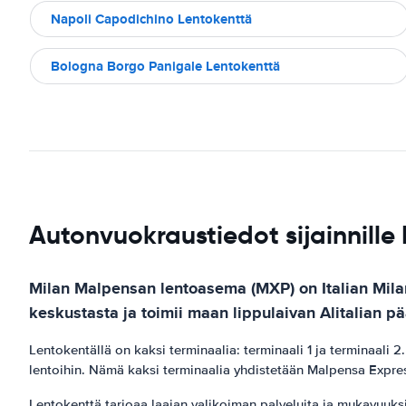
Napoli Capodichino Lentokenttä
Bologna Borgo Panigale Lentokenttä
Autonvuokraustiedot sijainnill
Milan Malpensan lentoasema (MXP) on Italian Milan
keskustasta ja toimii maan lippulaivan Alitalian 
Lentokentällä on kaksi terminaalia: terminaali 1 ja terminaali 
lentoihin. Nämä kaksi terminaalia yhdistetään Malpensa Expres
Lentokenttä tarjoaa laajan valikoiman palveluita ja mukavuuksia,