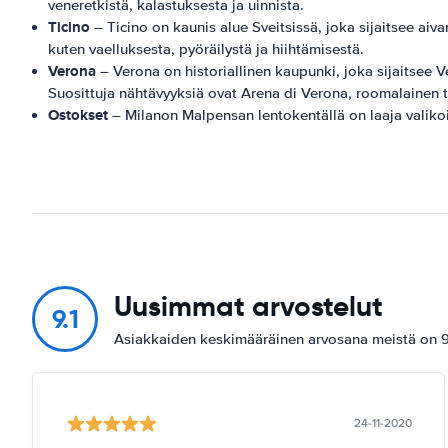
veneretkistä, kalastuksesta ja uinnista.
Ticino
– Ticino on kaunis alue Sveitsissä, joka sijaitsee aiva
kuten vaelluksesta, pyöräilystä ja hiihtämisestä.
Verona
– Verona on historiallinen kaupunki, joka sijaitsee Ve
Suosittuja nähtävyyksiä ovat Arena di Verona, roomalainen t
Ostokset
– Milanon Malpensan lentokentällä on laaja valikoim
Uusimmat arvostelut
9.1
Asiakkaiden keskimääräinen arvosana meistä on 9.
24-11-2020