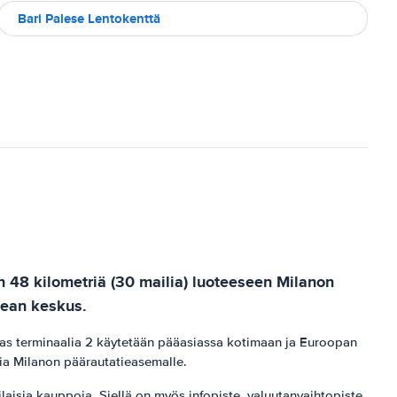
Bari Palese Lentokenttä
n 48 kilometriä (30 mailia) luoteeseen Milanon
tean keskus.
n taas terminaalia 2 käytetään pääasiassa kotimaan ja Euroopan
tia Milanon päärautatieasemalle.
laisia ​​kauppoja. Siellä on myös infopiste, valuutanvaihtopiste,