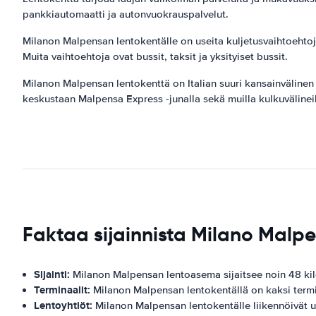
pankkiautomaatti ja autonvuokrauspalvelut.
Milanon Malpensan lentokentälle on useita kuljetusvaihtoehtoj
Muita vaihtoehtoja ovat bussit, taksit ja yksityiset bussit.
Milanon Malpensan lentokenttä on Italian suuri kansainvälinen 
keskustaan ​​Malpensa Express -junalla sekä muilla kulkuvälineillä
Faktaa sijainnista Milano Malp
Sijainti:
Milanon Malpensan lentoasema sijaitsee noin 48 kilo
Terminaalit:
Milanon Malpensan lentokentällä on kaksi termina
Lentoyhtiöt:
Milanon Malpensan lentokentälle liikennöivät use