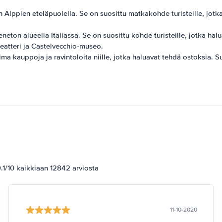
n Alppien eteläpuolella. Se on suosittu matkakohde turisteille, jotka
neton alueella Italiassa. Se on suosittu kohde turisteille, jotka hal
eatteri ja Castelvecchio-museo.
a kauppoja ja ravintoloita niille, jotka haluavat tehdä ostoksia. S
1/10 kaikkiaan 12842 arviosta
11-10-2020