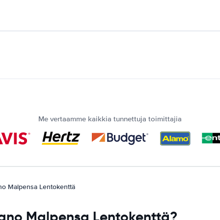
Me vertaamme kaikkia tunnettuja toimittajia
no Malpensa Lentokenttä
lano Malpensa Lentokenttä?