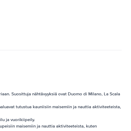
ä
oriaan. Suosittuja nähtävyyksiä ovat Duomo di Milano, La Scala
luavat tutustua kauniisiin maisemiin ja nauttia aktiviteeteista,
lu ja vuorikiipeily.
upeisiin maisemiin ja nauttia aktiviteeteista, kuten