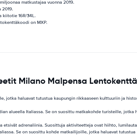
 miljoonaa matkustajaa vuonna 2019.
a 2019.
a kiitotie 16R/34L.
ntokenttäkoodi on MXP.
teetit Milano Malpensa Lentokentt
e, jotka haluavat tutustua kaupungin rikkaaseen kulttuuriin ja hist
an alueella Italiassa. Se on suosittu matkakohde turisteille, jotka ha
 etsivät adrenaliinia. Suosittuja aktiviteetteja ovat hiihto, lumilautai
liassa. Se on suosittu kohde matkailijoille, jotka haluavat tutustua 