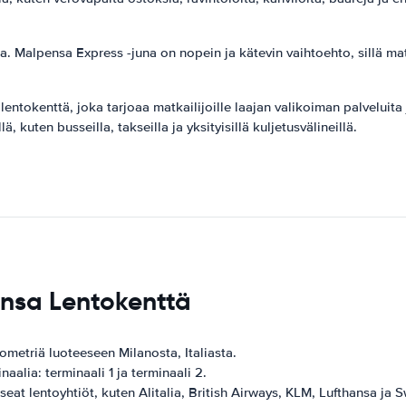
a. Malpensa Express -juna on nopein ja kätevin vaihtoehto, sillä m
lentokenttä, joka tarjoaa matkailijoille laajan valikoiman palveluit
, kuten busseilla, takseilla ja yksityisillä kuljetusvälineillä.
ensa Lentokenttä
metriä luoteeseen Milanosta, Italiasta.
alia: terminaali 1 ja terminaali 2.
at lentoyhtiöt, kuten Alitalia, British Airways, KLM, Lufthansa ja Sw