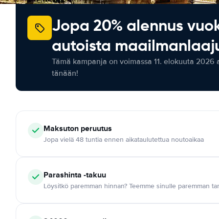
Jopa 20% alennus vuo
autoista maailmanlaaju
Tämä kampanja on voimassa 11. elokuuta 2026 as
tänään!
Maksuton
peruutus
Jopa vielä 48 tuntia ennen aikataulutettua noutoaikaa
Parashinta -takuu
Löysitkö paremman hinnan? Teemme sinulle paremman tar