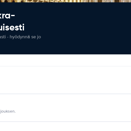
kra-
isesti
ti - hyödynnä se jo
jouksen.