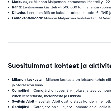
Matkustajat:
Milanon Malpensan lentoasema käsitteli yli 22
Rahti:
Lentoasema käsitteli yli 500 000 tonnia rahtia vuonn
Kiitotiet:
Lentokentällä on kaksi kiitotietä: kiitotie 16L/34R j
Lentokenttäkoodi:
Milanon Malpensan lentokentän IATA-le
Suosituimmat kohteet ja aktivi
Milanon keskusta
– Milanon keskusta on loistava kohde niill
ja Sforzescon linna.
Comojärvi
– Comojärvi on upea järvi, joka sijaitsee Lombardi
kuten veneretkistä, melonnasta ja uinnista.
Sveitsin Alpit
– Sveitsin Alpit ovat loistava kohde niille, jotka
Gardajärvi
– Gardajärvi on suuri järvi Lombardian alueella Ita