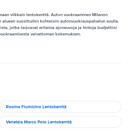
 maan vilkkain lentokenttä. Auton vuokraaminen Milanon
 alueen suosittuihin kohteisiin autonvuokrauspalvelun avulla.
jotka tarjoavat erilaisia ​​ajoneuvoja ja hintoja budjettiisi
ton vuokraamisesta vaivattoman kokemuksen.
Rooma Fiumicino Lentokenttä
Venetsia Marco Polo Lentokenttä