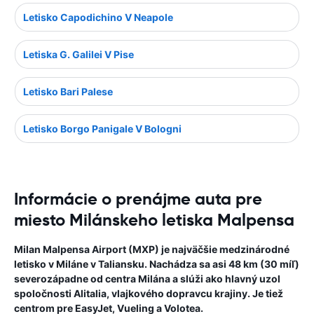
Letisko Capodichino V Neapole
Letiska G. Galilei V Pise
Letisko Bari Palese
Letisko Borgo Panigale V Bologni
Informácie o prenájme auta pre
miesto Milánskeho letiska Malpensa
Milan Malpensa Airport (MXP) je najväčšie medzinárodné
letisko v Miláne v Taliansku. Nachádza sa asi 48 km (30 míľ)
severozápadne od centra Milána a slúži ako hlavný uzol
spoločnosti Alitalia, vlajkového dopravcu krajiny. Je tiež
centrom pre EasyJet, Vueling a Volotea.