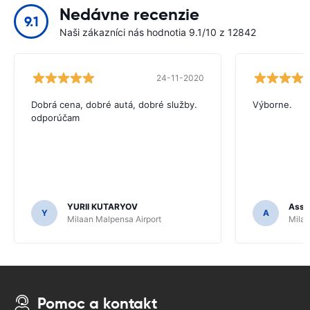
Nedávne recenzie
9.1
Naši zákazníci nás hodnotia 9.1/10 z 12842
24-11-2020
Dobrá cena, dobré autá, dobré služby.
Výborne.
odporúčam
YURII KUTARYOV
Assa
Y
A
Milaan Malpensa Airport
Milaa
Pomoc a kontakt