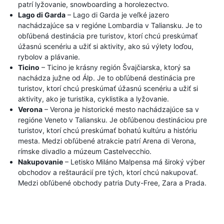
patrí lyžovanie, snowboarding a horolezectvo.
Lago di Garda
– Lago di Garda je veľké jazero
nachádzajúce sa v regióne Lombardia v Taliansku. Je to
obľúbená destinácia pre turistov, ktorí chcú preskúmať
úžasnú scenériu a užiť si aktivity, ako sú výlety loďou,
rybolov a plávanie.
Ticino
– Ticino je krásny región Švajčiarska, ktorý sa
nachádza južne od Álp. Je to obľúbená destinácia pre
turistov, ktorí chcú preskúmať úžasnú scenériu a užiť si
aktivity, ako je turistika, cyklistika a lyžovanie.
Verona
– Verona je historické mesto nachádzajúce sa v
regióne Veneto v Taliansku. Je obľúbenou destináciou pre
turistov, ktorí chcú preskúmať bohatú kultúru a históriu
mesta. Medzi obľúbené atrakcie patrí Arena di Verona,
rímske divadlo a múzeum Castelvecchio.
Nakupovanie
– Letisko Miláno Malpensa má široký výber
obchodov a reštaurácií pre tých, ktorí chcú nakupovať.
Medzi obľúbené obchody patria Duty-Free, Zara a Prada.