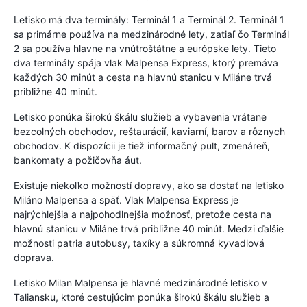
Letisko má dva terminály: Terminál 1 a Terminál 2. Terminál 1
sa primárne používa na medzinárodné lety, zatiaľ čo Terminál
2 sa používa hlavne na vnútroštátne a európske lety. Tieto
dva terminály spája vlak Malpensa Express, ktorý premáva
každých 30 minút a cesta na hlavnú stanicu v Miláne trvá
približne 40 minút.
Letisko ponúka širokú škálu služieb a vybavenia vrátane
bezcolných obchodov, reštaurácií, kaviarní, barov a rôznych
obchodov. K dispozícii je tiež informačný pult, zmenáreň,
bankomaty a požičovňa áut.
Existuje niekoľko možností dopravy, ako sa dostať na letisko
Miláno Malpensa a späť. Vlak Malpensa Express je
najrýchlejšia a najpohodlnejšia možnosť, pretože cesta na
hlavnú stanicu v Miláne trvá približne 40 minút. Medzi ďalšie
možnosti patria autobusy, taxíky a súkromná kyvadlová
doprava.
Letisko Milan Malpensa je hlavné medzinárodné letisko v
Taliansku, ktoré cestujúcim ponúka širokú škálu služieb a