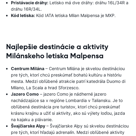
Pristávacie dráhy:
Letisko má dve dráhy: dráhu 16L/34R a
dráhu 16R/34L.
Kód letiska:
Kód IATA letiska Milan Malpensa je MXP.
Najlepšie destinácie a aktivity
Milánskeho letiska Malpensa
Centrum Milána
– Centrum Milána je skvelou destináciou
pre tých, ktorí chcú preskúmať bohatú kultúru a históriu
mesta. Medzi obľúbené atrakcie patrí katedrála Duomo di
Milano, La Scala a hrad Sforzesco.
Jazero Como
– jazero Como je nádherné jazero
nachádzajúce sa v regióne Lombardia v Taliansku. Je to
obľúbená destinácia pre turistov, ktorí chcú preskúmať
krásnu krajinu a užiť si aktivity, ako sú výlety loďou, jazda
na kajaku a plávanie.
Švajčiarske Alpy
– Švajčiarske Alpy sú skvelou destináciou
pre tých, ktorí hľadajú adrenalín. Medzi obľúbené aktivity