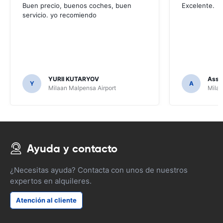
Buen precio, buenos coches, buen
Excelente.
servicio. yo recomiendo
YURII KUTARYOV
Assa
Y
A
Milaan Malpensa Airport
Milaa
Ayuda y contacto
¿Necesitas ayuda? Contacta con unos de nuestros
expertos en alquileres.
Atención al cliente