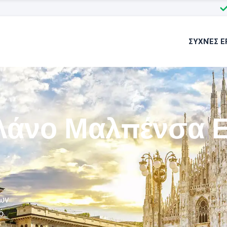
ΣΥΧΝΈΣ Ε
λάνο Μαλπένσα Ε
ων
ό