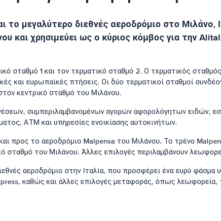
ι το μεγαλύτερο διεθνές αεροδρόμιο στο Μιλάνο, Ιτ
 και χρησιμεύει ως ο κύριος κόμβος για την Alital
κό σταθμό 1 και τον τερματικό σταθμό 2. Ο τερματικός σταθμός 
ές και ευρωπαϊκές πτήσεις. Οι δύο τερματικοί σταθμοί συνδέον
 στον κεντρικό σταθμό του Μιλάνου.
νέσεων, συμπεριλαμβανομένων αγορών αφορολόγητων ειδών, εστ
ματος, ΑΤΜ και υπηρεσίες ενοικίασης αυτοκινήτων.
ι προς το αεροδρόμιο Malpensa του Μιλάνου. Το τρένο Malpensa
κό σταθμό του Μιλάνου. Άλλες επιλογές περιλαμβάνουν λεωφορεί
ιεθνές αεροδρόμιο στην Ιταλία, που προσφέρει ένα ευρύ φάσμα 
xpress, καθώς και άλλες επιλογές μεταφοράς, όπως λεωφορεία, 