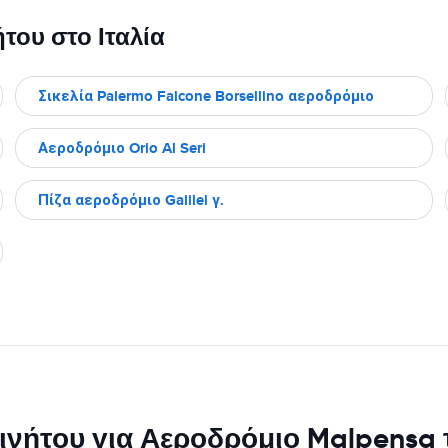
του στο Ιταλία
Σικελία Palermo Falcone Borsellino αεροδρόμιο
Αεροδρόμιο Orio Al Seri
Πίζα αεροδρόμιο Galilei γ.
ινήτου για Αεροδρόμιο Malpensa 