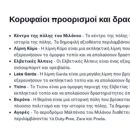
Κορυφαίοι προορισμοί και δρα
Κέντρο της πόλης του Μιλάνου
- Το κέντρο της πόλης 
ιστορία της πόλης. Τα δημοφιλή αξιοθέατα περιλαμβάνουν
Λίμνη Κόμο
- Η λίμνη Κόμο είναι μια εκπληκτική λίμνη πο
εξερευνήσουν το όμορφο τοπίο και να απολαύσουν δραστ
Ελβετικές Άλπεις
- Οι Ελβετικές Άλπεις είναι ένας εξα
σνόουμπορντ και ορειβασία.
Lake Garda
- Η λίμνη Garda είναι μια μεγάλη λίμνη που β
εξερευνήσουν το εκπληκτικό τοπίο και να απολαύσουν δ
Ticino
- Το Ticino είναι μια όμορφη περιοχή της Ελβετία
εκπληκτικό τοπίο και να απολαύσουν δραστηριότητες όπ
Βερόνα
- Η Βερόνα είναι μια ιστορική πόλη που βρίσκετα
πλούσιο πολιτισμό και την ιστορία της πόλης. Τα δημοφι
Αγορές
- Το αεροδρόμιο Μαλπένσα του Μιλάνου διαθέτει 
περιλαμβάνονται τα Duty-Free, Zara και Prada.