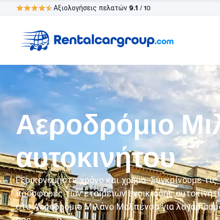
9.1
Αξιολογήσεις πελατών
/ 10
Αεροδρόμιο Μι
αυτοκινήτου
Εξοικονομήστε χρόνο και χρήμα. Συγκρίνουμε τις
προσφορές των εταιρειών ενοικίασης αυτοκινήτ
στο Αεροδρόμιο Μιλάνο Μαλπένσα για λογαριασμ