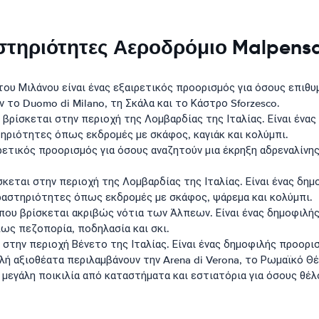
στηριότητες Αεροδρόμιο Malpens
του Μιλάνου είναι ένας εξαιρετικός προορισμός για όσους επιθυ
 το Duomo di Milano, τη Σκάλα και το Κάστρο Sforzesco.
υ βρίσκεται στην περιοχή της Λομβαρδίας της Ιταλίας. Είναι έν
ηριότητες όπως εκδρομές με σκάφος, καγιάκ και κολύμπι.
ιρετικός προορισμός για όσους αναζητούν μια έκρηξη αδρεναλίνη
ρίσκεται στην περιοχή της Λομβαρδίας της Ιταλίας. Είναι ένας δ
ραστηριότητες όπως εκδρομές με σκάφος, ψάρεμα και κολύμπι.
ς που βρίσκεται ακριβώς νότια των Άλπεων. Είναι ένας δημοφιλή
ως πεζοπορία, ποδηλασία και σκι.
ι στην περιοχή Βένετο της Ιταλίας. Είναι ένας δημοφιλής προορ
λή αξιοθέατα περιλαμβάνουν την Arena di Verona, το Ρωμαϊκό Θέ
μεγάλη ποικιλία από καταστήματα και εστιατόρια για όσους θέ