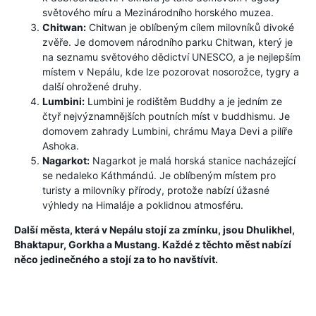
světového míru a Mezinárodního horského muzea.
Chitwan:
Chitwan je oblíbeným cílem milovníků divoké
zvěře. Je domovem národního parku Chitwan, který je
na seznamu světového dědictví UNESCO, a je nejlepším
místem v Nepálu, kde lze pozorovat nosorožce, tygry a
další ohrožené druhy.
Lumbini:
Lumbini je rodištěm Buddhy a je jedním ze
čtyř nejvýznamnějších poutních míst v buddhismu. Je
domovem zahrady Lumbini, chrámu Maya Devi a pilíře
Ashoka.
Nagarkot:
Nagarkot je malá horská stanice nacházející
se nedaleko Káthmándú. Je oblíbeným místem pro
turisty a milovníky přírody, protože nabízí úžasné
výhledy na Himaláje a poklidnou atmosféru.
Další města, která v Nepálu stojí za zmínku, jsou Dhulikhel,
Bhaktapur, Gorkha a Mustang. Každé z těchto měst nabízí
něco jedinečného a stojí za to ho navštívit.