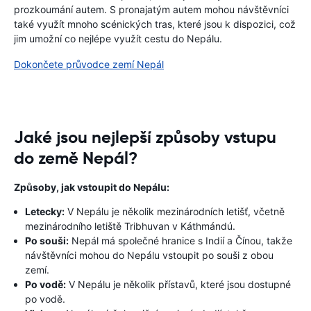
prozkoumání autem. S pronajatým autem mohou návštěvníci
také využít mnoho scénických tras, které jsou k dispozici, což
jim umožní co nejlépe využít cestu do Nepálu.
Dokončete průvodce zemí Nepál
Jaké jsou nejlepší způsoby vstupu
do země Nepál?
Způsoby, jak vstoupit do Nepálu:
Letecky:
V Nepálu je několik mezinárodních letišť, včetně
mezinárodního letiště Tribhuvan v Káthmándú.
Po souši:
Nepál má společné hranice s Indií a Čínou, takže
návštěvníci mohou do Nepálu vstoupit po souši z obou
zemí.
Po vodě:
V Nepálu je několik přístavů, které jsou dostupné
po vodě.