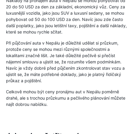
Náklady na pronájem auta v Nepálu se mohou pohybovat od
20 do 50 USD za den za základní, ekonomický vůz. Ceny za
luxusnější vozidla, jako jsou SUV a luxusní sedany, se mohou
pohybovat od 50 do 100 USD za den. Navíc jsou zde často
další poplatky, jako jsou letištní taxy, pojištění a další náklady,
které se mohou rychle sčítat.
Při půjčování auta v Nepálu je důležité udělat si průzkum,
protože ceny se mohou mezi různými společnostmi a
lokalitami značně lišit. Je také důležité pečlivě si přečíst
nájemní smlouvu a ujistit se, že rozumíte všem podmínkám.
Navíc je vždy dobré před půjčením zkontrolovat stav vozu a
ujistit se, že máte potřebné doklady, jako je platný řidičský
průkaz a pojištění.
Celkově mohou být ceny pronájmu aut v Nepálu poměrně
drahé, ale s trochou průzkumu a pečlivého plánování můžete
najít dobrou nabídku.