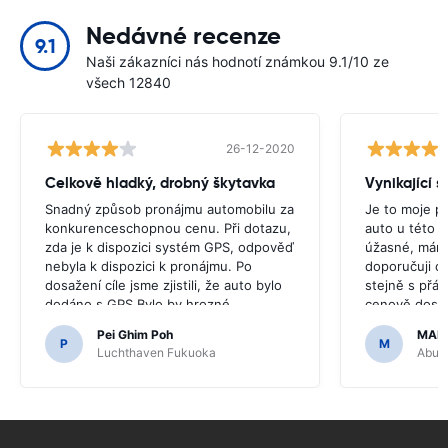
Nedávné recenze
9.1
Naši zákazníci nás hodnotí známkou 9.1/10 ze
všech 12840
26-12-2020
Celkově hladký, drobný škytavka
Vynikající s
Snadný způsob pronájmu automobilu za
Je to moje p
konkurenceschopnou cenu. Při dotazu,
auto u této s
zda je k dispozici systém GPS, odpověď
úžasné, mám 
nebyla k dispozici k pronájmu. Po
doporučuji c
dosažení cíle jsme zjistili, že auto bylo
stejně s přáte
dodáno s GPS.Bylo by hrozné,
cenově dost
kdybychom se rozhodli koupit GPS,
Pei Ghim Poh
MAI
protože bylo nutné jet po japonských
P
M
Luchthaven Fukuoka
Abu D
silnicích.