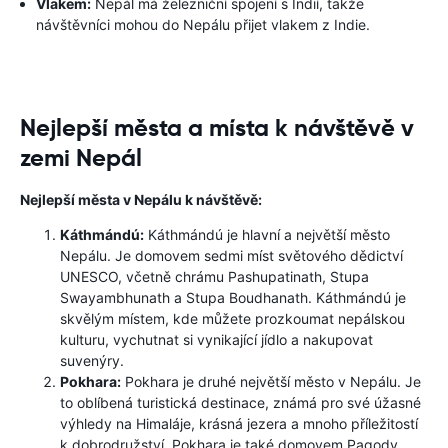
Vlakem:
Nepál má železniční spojení s Indií, takže
návštěvníci mohou do Nepálu přijet vlakem z Indie.
Nejlepší města a místa k návštěvě v
zemi Nepál
Nejlepší města v Nepálu k návštěvě:
Káthmándú:
Káthmándú je hlavní a největší město
Nepálu. Je domovem sedmi míst světového dědictví
UNESCO, včetně chrámu Pashupatinath, Stupa
Swayambhunath a Stupa Boudhanath. Káthmándú je
skvělým místem, kde můžete prozkoumat nepálskou
kulturu, vychutnat si vynikající jídlo a nakupovat
suvenýry.
Pokhara:
Pokhara je druhé největší město v Nepálu. Je
to oblíbená turistická destinace, známá pro své úžasné
výhledy na Himaláje, krásná jezera a mnoho příležitostí
k dobrodružství. Pokhara je také domovem Pagody