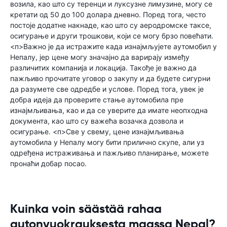
возила, као што су теренци и луксузне лимузине, могу се
кретати од 50 до 100 долара дневно. Поред тога, често
постоје додатне накнаде, као што су аеродромске таксе,
осигурање и други трошкови, који се могу брзо повећати.
<п>Важно је да истражите када изнајмљујете аутомобил у
Непалу, јер цене могу значајно да варирају између
различитих компанија и локација. Такође је важно да
пажљиво прочитате уговор о закупу и да будете сигурни
да разумете све одредбе и услове. Поред тога, увек је
добра идеја да проверите стање аутомобила пре
изнајмљивања, као и да се уверите да имате неопходна
документа, као што су важећа возачка дозвола и
осигурање. <п>Све у свему, цене изнајмљивања
аутомобила у Непалу могу бити прилично скупе, али уз
одређена истраживања и пажљиво планирање, можете
пронаћи добар посао.
Kuinka voin säästää rahaa
autonvuokrauksesta maassa Nepal?