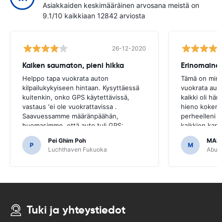
Asiakkaiden keskimääräinen arvosana meistä on
9.1/10 kaikkiaan 12842 arviosta
26-12-2020
Kaiken saumaton, pieni hikka
Erinomaine
Helppo tapa vuokrata auton
Tämä on minu
kilpailukykyiseen hintaan. Kysyttäessä
vuokrata aut
kuitenkin, onko GPS käytettävissä,
kaikki oli hä
vastaus 'ei ole vuokrattavissa .
hieno kokemu
Saavuessamme määränpäähän,
perheelleni j
huomasimme, että auto tuli GPS:
kaikkien kanss
llä.Olisi ollut kauheaa, jos olisimme
kohtuuhintais
Pei Ghim Poh
MAI
päättäneet ostaa GPS, koska se oli
P
M
Luchthaven Fukuoka
Abu D
välttämätöntä liikkua japanilaisilla teillä.
Tuki ja yhteystiedot