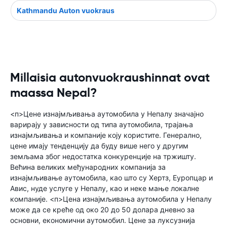
Kathmandu Auton vuokraus
Millaisia autonvuokraushinnat ovat
maassa Nepal?
<п>Цене изнајмљивања аутомобила у Непалу значајно
варирају у зависности од типа аутомобила, трајања
изнајмљивања и компаније коју користите. Генерално,
цене имају тенденцију да буду више него у другим
земљама због недостатка конкуренције на тржишту.
Већина великих међународних компанија за
изнајмљивање аутомобила, као што су Хертз, Еуропцар и
Авис, нуде услуге у Непалу, као и неке мање локалне
компаније. <п>Цена изнајмљивања аутомобила у Непалу
може да се креће од око 20 до 50 долара дневно за
основни, економични аутомобил. Цене за луксузнија