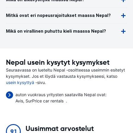
Mitkä ovat eri nopeusrajoitukset maassa Nepal?
Mikä on virallinen puhuttu kieli maassa Nepal?
Nepal usein kysytyt kysymykset
Seuraavassa on lueteltu Nepal -osoitteessa useimmin esitetyt
kysymykset. Jos et löydä vastausta kysymykseesi, katso
usein kysyttyä
-sivu.
auton vuokraus yritysten saatavilla Nepal ovat:
Avis
SurPrice car rentals
.
Uusimmat arvostelut
9.1