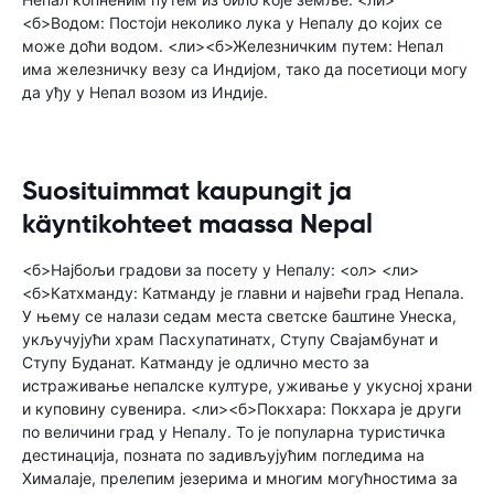
<б>Водом: Постоји неколико лука у Непалу до којих се
може доћи водом. <ли><б>Железничким путем: Непал
има железничку везу са Индијом, тако да посетиоци могу
да уђу у Непал возом из Индије.
Suosituimmat kaupungit ja
käyntikohteet maassa Nepal
<б>Најбољи градови за посету у Непалу: <ол> <ли>
<б>Катхманду: Катманду је главни и највећи град Непала.
У њему се налази седам места светске баштине Унеска,
укључујући храм Пасхупатинатх, Ступу Свајамбунат и
Ступу Буданат. Катманду је одлично место за
истраживање непалске културе, уживање у укусној храни
и куповину сувенира. <ли><б>Покхара: Покхара је други
по величини град у Непалу. То је популарна туристичка
дестинација, позната по задивљујућим погледима на
Хималаје, прелепим језерима и многим могућностима за