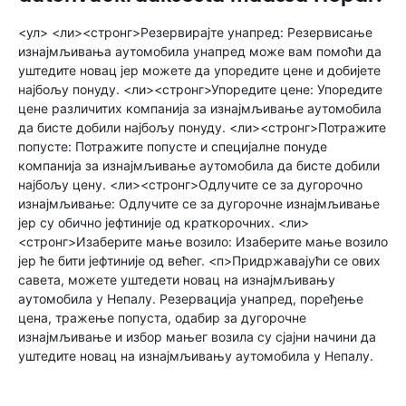
<ул> <ли><стронг>Резервирајте унапред: Резервисање
изнајмљивања аутомобила унапред може вам помоћи да
уштедите новац јер можете да упоредите цене и добијете
најбољу понуду. <ли><стронг>Упоредите цене: Упоредите
цене различитих компанија за изнајмљивање аутомобила
да бисте добили најбољу понуду. <ли><стронг>Потражите
попусте: Потражите попусте и специјалне понуде
компанија за изнајмљивање аутомобила да бисте добили
најбољу цену. <ли><стронг>Одлучите се за дугорочно
изнајмљивање: Одлучите се за дугорочне изнајмљивање
јер су обично јефтиније од краткорочних. <ли>
<стронг>Изаберите мање возило: Изаберите мање возило
јер ће бити јефтиније од већег. <п>Придржавајући се ових
савета, можете уштедети новац на изнајмљивању
аутомобила у Непалу. Резервација унапред, поређење
цена, тражење попуста, одабир за дугорочне
изнајмљивање и избор мањег возила су сјајни начини да
уштедите новац на изнајмљивању аутомобила у Непалу.