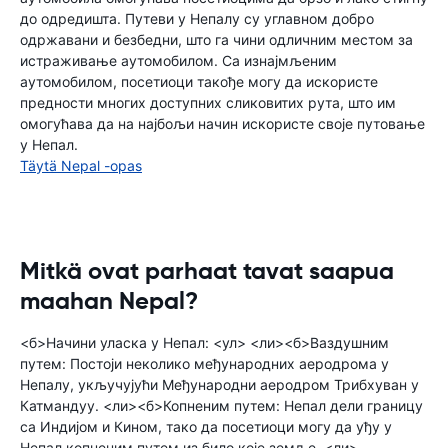
до одредишта. Путеви у Непалу су углавном добро
одржавани и безбедни, што га чини одличним местом за
истраживање аутомобилом. Са изнајмљеним
аутомобилом, посетиоци такође могу да искористе
предности многих доступних сликовитих рута, што им
омогућава да на најбољи начин искористе своје путовање
у Непал.
Täytä Nepal -opas
Mitkä ovat parhaat tavat saapua
maahan Nepal?
<б>Начини уласка у Непал: <ул> <ли><б>Ваздушним
путем: Постоји неколико међународних аеродрома у
Непалу, укључујући Међународни аеродром Трибхуван у
Катмандуу. <ли><б>Копненим путем: Непал дели границу
са Индијом и Кином, тако да посетиоци могу да уђу у
Непал копненим путем из било које земље. <ли>