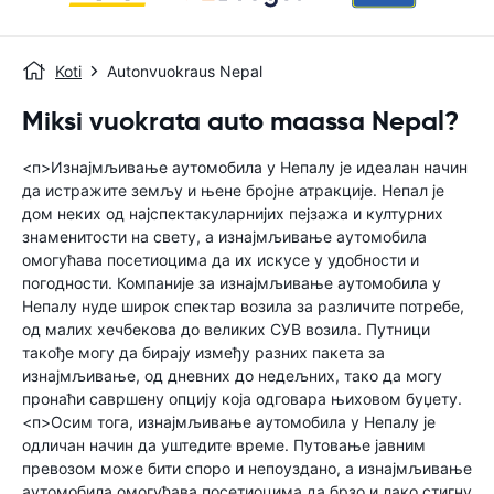
Koti
Autonvuokraus Nepal
Miksi vuokrata auto maassa Nepal?
<п>Изнајмљивање аутомобила у Непалу је идеалан начин
да истражите земљу и њене бројне атракције. Непал је
дом неких од најспектакуларнијих пејзажа и културних
знаменитости на свету, а изнајмљивање аутомобила
омогућава посетиоцима да их искусе у удобности и
погодности. Компаније за изнајмљивање аутомобила у
Непалу нуде широк спектар возила за различите потребе,
од малих хечбекова до великих СУВ возила. Путници
такође могу да бирају између разних пакета за
изнајмљивање, од дневних до недељних, тако да могу
пронаћи савршену опцију која одговара њиховом буџету.
<п>Осим тога, изнајмљивање аутомобила у Непалу је
одличан начин да уштедите време. Путовање јавним
превозом може бити споро и непоуздано, а изнајмљивање
аутомобила омогућава посетиоцима да брзо и лако стигну