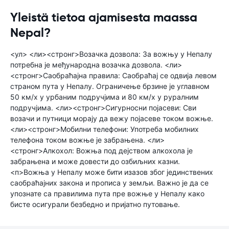
Yleistä tietoa ajamisesta maassa
Nepal?
<ул> <ли><стронг>Возачка дозвола: За вожњу у Непалу
потребна је међународна возачка дозвола. <ли>
<стронг>Саобраћајна правила: Саобраћај се одвија левом
страном пута у Непалу. Ограничење брзине је углавном
50 км/х у урбаним подручјима и 80 км/х у руралним
подручјима. <ли><стронг>Сигурносни појасеви: Сви
возачи и путници морају да вежу појасеве током вожње.
<ли><стронг>Мобилни телефони: Употреба мобилних
телефона током вожње је забрањена. <ли>
<стронг>Алкохол: Вожња под дејством алкохола је
забрањена и може довести до озбиљних казни.
<п>Вожња у Непалу може бити изазов због јединствених
саобраћајних закона и прописа у земљи. Важно је да се
упознате са правилима пута пре вожње у Непалу како
бисте осигурали безбедно и пријатно путовање.