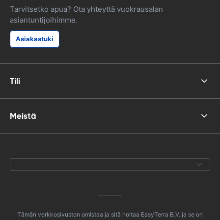
Tarvitsetko apua? Ota yhteyttä vuokrausalan
asiantuntijoihimme.
Asiakastuki
Tili
Meistä
Tämän verkkosivuston omistaa ja sitä hoitaa EasyTerra B.V. ja se on