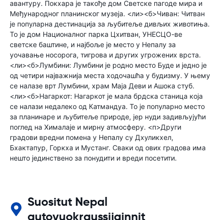
авантуру. Покхара је такође дом Светске пагоде мира и
Међународног планинског музеја. <ли><б>Чиван: Читван
је популарна дестинација за љубитеље дивљих животиња.
То је дом Националног парка Цхитван, УНЕСЦО-ве
светске баштине, и најбоље је место у Непалу за
уочавање носорога, тигрова и других угрожених врста.
<ли><б>Лумбини: Лумбини је родно место Буде и једно је
од четири најважнија места ходочашћа у будизму. У њему
се налазе врт Лумбини, храм Маја Деви и Ашока стуб.
<ли><б>Нагаркот: Нагаркот је мала брдска станица која
се налази недалеко од Катмандуа. То је популарно место
за планинаре и љубитеље природе, јер нуди задивљујући
поглед на Хималаје и мирну атмосферу. <п>Други
градови вредни помена у Непалу су Дхуликхел,
Бхактапур, Горкха и Мустанг. Сваки од ових градова има
нешто јединствено за понудити и вреди посетити.
Suositut Nepal
autovuokraussijainnit