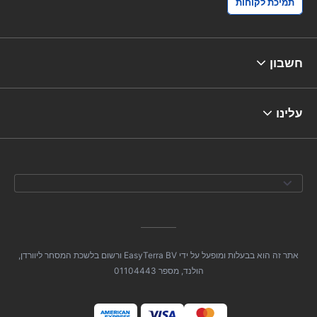
תמיכת לקוחות
חשבון
עלינו
אתר זה הוא בבעלות ומופעל על ידי EasyTerra BV ורשום בלשכת המסחר ליוורדן,
הולנד, מספר 01104443