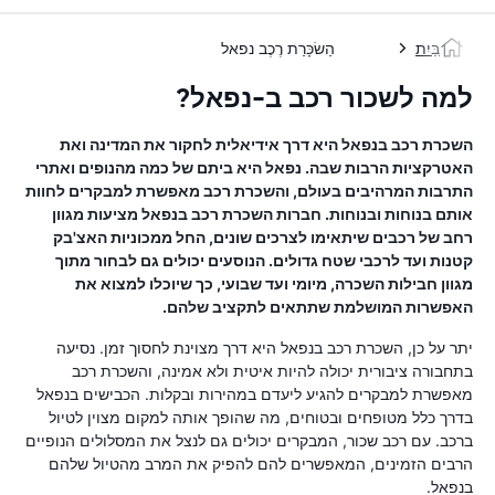
בַּיִת
הַשׂכָּרַת רֶכֶב נפאל
למה לשכור רכב ב-נפאל?
השכרת רכב בנפאל היא דרך אידיאלית לחקור את המדינה ואת
האטרקציות הרבות שבה. נפאל היא ביתם של כמה מהנופים ואתרי
התרבות המרהיבים בעולם, והשכרת רכב מאפשרת למבקרים לחוות
אותם בנוחות ובנוחות. חברות השכרת רכב בנפאל מציעות מגוון
רחב של רכבים שיתאימו לצרכים שונים, החל ממכוניות האצ'בק
קטנות ועד לרכבי שטח גדולים. הנוסעים יכולים גם לבחור מתוך
מגוון חבילות השכרה, מיומי ועד שבועי, כך שיוכלו למצוא את
האפשרות המושלמת שתתאים לתקציב שלהם.
יתר על כן, השכרת רכב בנפאל היא דרך מצוינת לחסוך זמן. נסיעה
בתחבורה ציבורית יכולה להיות איטית ולא אמינה, והשכרת רכב
מאפשרת למבקרים להגיע ליעדם במהירות ובקלות. הכבישים בנפאל
בדרך כלל מטופחים ובטוחים, מה שהופך אותה למקום מצוין לטיול
ברכב. עם רכב שכור, המבקרים יכולים גם לנצל את המסלולים הנופיים
הרבים הזמינים, המאפשרים להם להפיק את המרב מהטיול שלהם
בנפאל.