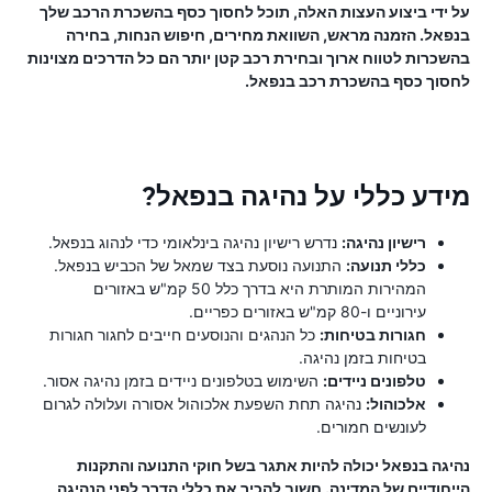
על ידי ביצוע העצות האלה, תוכל לחסוך כסף בהשכרת הרכב שלך
בנפאל. הזמנה מראש, השוואת מחירים, חיפוש הנחות, בחירה
בהשכרות לטווח ארוך ובחירת רכב קטן יותר הם כל הדרכים מצוינות
לחסוך כסף בהשכרת רכב בנפאל.
מידע כללי על נהיגה בנפאל?
רישיון נהיגה:
נדרש רישיון נהיגה בינלאומי כדי לנהוג בנפאל.
כללי תנועה:
התנועה נוסעת בצד שמאל של הכביש בנפאל.
המהירות המותרת היא בדרך כלל 50 קמ"ש באזורים
עירוניים ו-80 קמ"ש באזורים כפריים.
חגורות בטיחות:
כל הנהגים והנוסעים חייבים לחגור חגורות
בטיחות בזמן נהיגה.
טלפונים ניידים:
השימוש בטלפונים ניידים בזמן נהיגה אסור.
אלכוהול:
נהיגה תחת השפעת אלכוהול אסורה ועלולה לגרום
לעונשים חמורים.
נהיגה בנפאל יכולה להיות אתגר בשל חוקי התנועה והתקנות
הייחודיים של המדינה. חשוב להכיר את כללי הדרך לפני הנהיגה