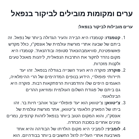
ערים ומקומות מובילים לביקור בנפאל
ערים מובילות לביקור בנפאל:
קטמנדו:
קטמנדו היא הבירה והעיר הגדולה ביותר של נפאל. זה
ביתם של שבעה אתרי מורשת עולמית של אונסק"ו, כולל מקדש
פאשופטינת, סוויאמבהונאת' סטופה ובודהנאת'. קטמנדו היא
מקום נהדר לחקור את התרבות הנפאלית, ליהנות מאוכל טעים
ולקנות מזכרות.
פוקרה:
פוקרה היא העיר השנייה בגודלה בנפאל. זהו יעד
תיירותי פופולרי, הידוע בנופים המדהימים של הרי ההימלאיה,
האגמים היפים שלו והזדמנויות הרפתקאות רבות. פוקרה היא
גם ביתם של פגודת השלום העולמית ומוזיאון ההרים
הבינלאומי.
צ'יטוואן:
צ'יטוואן הוא יעד פופולרי עבור אוהבי חיות בר. זהו
ביתו של הפארק הלאומי צ'יטוואן, אתר מורשת עולמית של
אונסק"ו, והוא המקום הטוב ביותר בנפאל לזהות קרנפים, נמרים
ומינים אחרים בסכנת הכחדה.
לומביני:
לומביני היא מקום הולדתו של הבודהה והיא אחד
מארבעת אתרי העלייה לרגל החשובים ביותר בבודהיזם. הוא