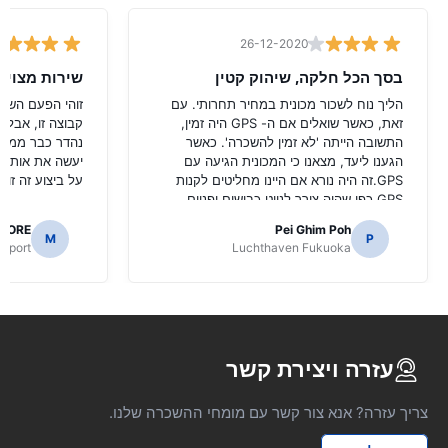
26-12-2020
בסך הכל חלקה, שיהוק קטין
שירות מצוין
הליך נוח לשכור מכונית במחיר תחרותי. עם
זוהי הפעם השניי
זאת, כאשר שואלים אם ה- GPS היה זמין,
קבוצה זו, אבל ה
התשובה הייתה 'לא זמין להשכרה'. כאשר
נהדר כבר ממלי
הגענו ליעד, מצאנו כי המכונית הגיעה עם
יעשה את אותו ה
GPS.זה היה נורא אם היינו מחליטים לקנות
על ביצוע זה זול 
GPS כפי שהיה צורך לנווט כבישים יפניים.
AORE
Pei Ghim Poh
M
P
irport
Luchthaven Fukuoka
עזרה ויצירת קשר
צריך עזרה? אנא צור קשר עם מומחי ההשכרה שלנו.