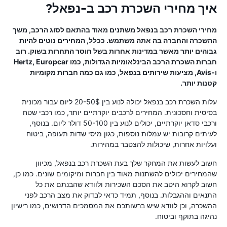
איך מחירי השכרת רכב ב-נפאל?
מחירי השכרת רכב בנפאל משתנים מאוד בהתאם לסוג הרכב, משך
ההשכרה והחברה בה אתה משתמש. ככלל, המחירים נוטים להיות
גבוהים יותר מאשר במדינות אחרות בשל חוסר התחרות בשוק. רוב
חברות השכרת הרכב הבינלאומיות הגדולות, כמו Hertz, Europcar
ו-Avis, מציעות שירותים בנפאל, כמו גם כמה חברות מקומיות
קטנות יותר.
עלות השכרת רכב בנפאל יכולה לנוע בין 20-50$ ליום עבור מכונית
בסיסית וחסכונית. המחירים לרכבים יוקרתיים יותר, כמו רכבי שטח
ורכבי סדאן יוקרתיים, יכולים לנוע בין 50-100 דולר ליום. בנוסף,
לעיתים קרובות יש עמלות נוספות, כגון מיסי שדות תעופה, ביטוח
ועלויות אחרות, שיכולות להצטבר במהירות.
חשוב לעשות את המחקר שלך בעת השכרת רכב בנפאל, מכיוון
שהמחירים יכולים להשתנות מאוד בין חברות ומיקומים שונים. כמו כן,
חשוב לקרוא היטב את הסכם השכירות ולוודא שהבנתם את כל
התנאים וההגבלות. בנוסף, תמיד כדאי לבדוק את מצב הרכב לפני
ההשכרה, וכן לוודא שיש ברשותכם את המסמכים הדרושים, כמו רישיון
נהיגה בתוקף וביטוח.