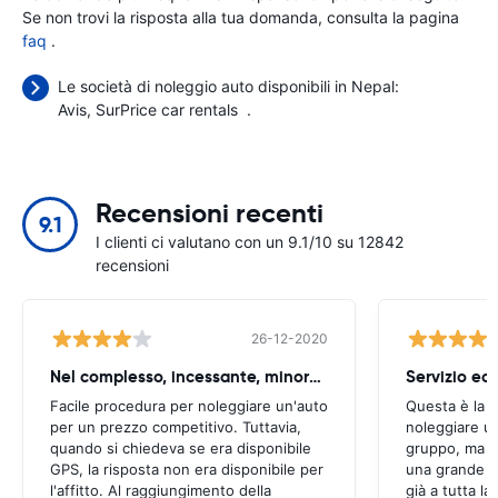
Se non trovi la risposta alla tua domanda, consulta la pagina
faq
.
Le società di noleggio auto disponibili in Nepal:
Avis
SurPrice car rentals
.
Recensioni recenti
9.1
I clienti ci valutano con un 9.1/10 su 12842
recensioni
26-12-2020
Nel complesso, incessante, minore singhiozzo
Servizio ec
Facile procedura per noleggiare un'auto
Questa è la 
per un prezzo competitivo. Tuttavia,
noleggiare un
quando si chiedeva se era disponibile
gruppo, ma tu
GPS, la risposta non era disponibile per
una grande e
l'affitto. Al raggiungimento della
già a tutta la