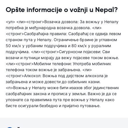
Opšte informacije o vožnji u Nepal?
<ул> <ли><стронг>Возачка дозвола: За вожњу у Непалу
потребна је међународна возачка дозвола. <ли>
<стронг>Саобраћајна правила: Саобраћај се одвија левом
страном пута у Непалу. Ограничење брзине је углавном
50 км/х у урбаним подручјима и 80 км/х у руралним
подручјима. <ли><стронг>Сигурносни појасеви: Сви
возачи и путници морају да вежу појасеве током вожње.
<ли><стронг>Мобилни телефони: Употреба мобилних
телефона током вожње је забрањена. <ли>
<стронг>Алкохол: Вожња под дејством алкохола је
забрањена и може довести до озбиљних казни.
<п>Вожња у Непалу може бити изазов због јединствених
саобраћајних закона и прописа у земљи. Важно је да се
упознате са правилима пута пре вожње у Непалу како
бисте осигурали безбедно и пријатно путовање.