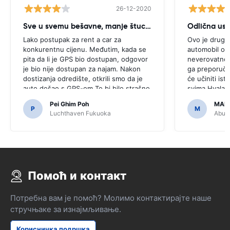
26-12-2020
Sve u svemu bešavne, manje štucanje
Odlična us
Lako postupak za rent a car za
Ovo je drugi 
konkurentnu cijenu. Međutim, kada se
automobil ove
pita da li je GPS bio dostupan, odgovor
neverovatno, 
je bio nije dostupan za najam. Nakon
ga preporučit
dostizanja odredište, otkrili smo da je
će učiniti isto
auto došao s GPS-om.To bi bilo strašno
svima.Hvala š
da smo odlučili kupiti GPS kao što je
jednostavan.
Pei Ghim Poh
MAI
bilo potrebno za navigaciju japanski
P
M
Luchthaven Fukuoka
Abu D
puteva.
Помоћ и контакт
Потребна вам је помоћ? Молимо контактирајте наше
стручњаке за изнајмљивање.
Корисничка подршка