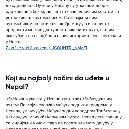
до одредишта. Путеви у Непалу су углавном добро
одржавани и безбедни, што га чини одличним местом за
истраживање аутомобилом. Са изнајмљеним
аутомобилом, посетиоци такође могу да искористе
предности многих доступних сликовитих рута, што им
омогућава да на најбољи начин искористе своје путовање
у Непал.
Završite vodič za zemlju {COUNTRI_NAME}
Koji su najbolji načini da uđete u
Nepal?
<б>Начини уласка у Непал: <ул> <ли><б>Ваздушним
путем: Постоји неколико међународних аеродрома у
Непалу, укључујући Међународни аеродром Трибхуван у
Катмандуу. <ли><б>Копненим путем: Непал дели границу
са Индијом и Кином, тако да посетиоци могу да уђу у
Непал копненим путем из било које земље. <ли>