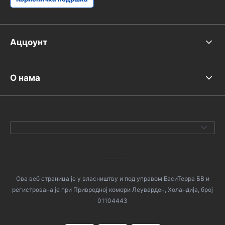
Аццоунт
О нама
Ова веб страница је у власништву и под управом ЕасиТерра БВ и
регистрована је при Привредној комори Леуварден, Холандија, број
01104443