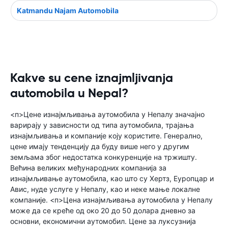
Katmandu Najam Automobila
Kakve su cene iznajmljivanja
automobila u Nepal?
<п>Цене изнајмљивања аутомобила у Непалу значајно
варирају у зависности од типа аутомобила, трајања
изнајмљивања и компаније коју користите. Генерално,
цене имају тенденцију да буду више него у другим
земљама због недостатка конкуренције на тржишту.
Већина великих међународних компанија за
изнајмљивање аутомобила, као што су Хертз, Еуропцар и
Авис, нуде услуге у Непалу, као и неке мање локалне
компаније. <п>Цена изнајмљивања аутомобила у Непалу
може да се креће од око 20 до 50 долара дневно за
основни, економични аутомобил. Цене за луксузнија