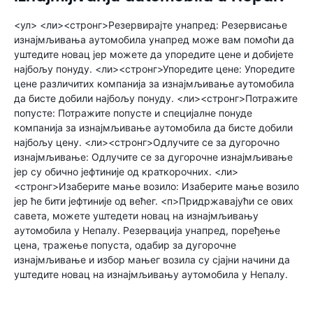
<ул> <ли><стронг>Резервирајте унапред: Резервисање
изнајмљивања аутомобила унапред може вам помоћи да
уштедите новац јер можете да упоредите цене и добијете
најбољу понуду. <ли><стронг>Упоредите цене: Упоредите
цене различитих компанија за изнајмљивање аутомобила
да бисте добили најбољу понуду. <ли><стронг>Потражите
попусте: Потражите попусте и специјалне понуде
компанија за изнајмљивање аутомобила да бисте добили
најбољу цену. <ли><стронг>Одлучите се за дугорочно
изнајмљивање: Одлучите се за дугорочне изнајмљивање
јер су обично јефтиније од краткорочних. <ли>
<стронг>Изаберите мање возило: Изаберите мање возило
јер ће бити јефтиније од већег. <п>Придржавајући се ових
савета, можете уштедети новац на изнајмљивању
аутомобила у Непалу. Резервација унапред, поређење
цена, тражење попуста, одабир за дугорочне
изнајмљивање и избор мањег возила су сјајни начини да
уштедите новац на изнајмљивању аутомобила у Непалу.