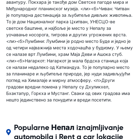
авантуру. Покхара је такође дом Светске пагоде мира и
Међународног планинског музеја. <ли><б>Чиван: Читван
је популарна дестинација за љубитеље дивљих животиња.
То је дом Националног парка Цхитван, УНЕСЦО-ве
светске баштине, и најбоље је место у Непалу за
уочавање носорога, тигрова и других угрожених врста.
<ли><б>Лумбини: Лумбини је родно место Буде и једно је
од четири најважнија места ходочашћа у будизму. У њему
се налазе врт Лумбини, храм Маја Деви и Ашока стуб.
<ли><б>Нагаркот: Нагаркот је мала брдска станица која
се налази недалеко од Катмандуа. То је популарно место
за планинаре и љубитеље природе, јер нуди задивљујући
поглед на Хималаје и мирну атмосферу. <п>Други
градови вредни помена у Непалу су Дхуликхел,
Бхактапур, Горкха и Мустанг. Сваки од ових градова има
нешто јединствено за понудити и вреди посетити.
Popularne Непал iznajmljivanje
automobila i Rent a car lokacije