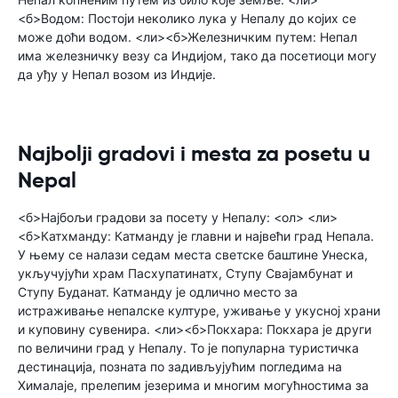
<б>Водом: Постоји неколико лука у Непалу до којих се
може доћи водом. <ли><б>Железничким путем: Непал
има железничку везу са Индијом, тако да посетиоци могу
да уђу у Непал возом из Индије.
Najbolji gradovi i mesta za posetu u
Nepal
<б>Најбољи градови за посету у Непалу: <ол> <ли>
<б>Катхманду: Катманду је главни и највећи град Непала.
У њему се налази седам места светске баштине Унеска,
укључујући храм Пасхупатинатх, Ступу Свајамбунат и
Ступу Буданат. Катманду је одлично место за
истраживање непалске културе, уживање у укусној храни
и куповину сувенира. <ли><б>Покхара: Покхара је други
по величини град у Непалу. То је популарна туристичка
дестинација, позната по задивљујућим погледима на
Хималаје, прелепим језерима и многим могућностима за