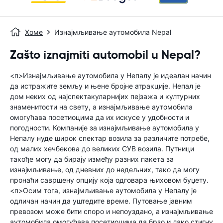
Хоме
Изнајмљивање аутомобила Nepal
Zašto iznajmiti automobil u Nepal?
<п>Изнајмљивање аутомобила у Непалу је идеалан начин
да истражите земљу и њене бројне атракције. Непал је
дом неких од најспектакуларнијих пејзажа и културних
знаменитости на свету, а изнајмљивање аутомобила
омогућава посетиоцима да их искусе у удобности и
погодности. Компаније за изнајмљивање аутомобила у
Непалу нуде широк спектар возила за различите потребе,
од малих хечбекова до великих СУВ возила. Путници
такође могу да бирају између разних пакета за
изнајмљивање, од дневних до недељних, тако да могу
пронаћи савршену опцију која одговара њиховом буџету.
<п>Осим тога, изнајмљивање аутомобила у Непалу је
одличан начин да уштедите време. Путовање јавним
превозом може бити споро и непоуздано, а изнајмљивање
аутомобила омогућава посетиоцима да брзо и лако стигну