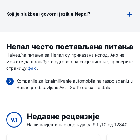
Koji je službeni govorni jezik u Nepal?
Непал често постављана питања
Најчешћа питања за Непал су приказана испод. Ако не
можете да пронађете одговор на своје питање, проверите
страницу
фак
.
Kompanije za iznajmljivanje automobila na raspolaganju u
Непал predstavljeni:
Avis
SurPrice car rentals
.
Недавне рецензије
9.1
Наши клијенти нас оцењују са 9.1 /10 од 12840