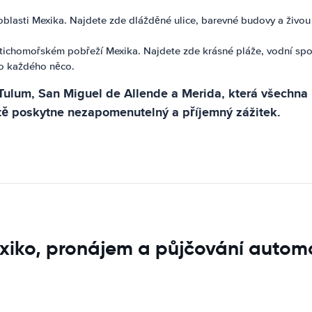
 oblasti Mexika. Najdete zde dlážděné ulice, barevné budovy a živou
na tichomořském pobřeží Mexika. Najdete zde krásné pláže, vodní sp
ro každého něco.
 Tulum, San Miguel de Allende a Merida, která všechna 
stě poskytne nezapomenutelný a příjemný zážitek.
exiko, pronájem a půjčování autom