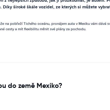
den z nejlepších způsobů, jak ji prozkoumat, je autem. 
Díky široké škále vozidel, ze kterých si můžete vybr
láže na pobřeží Tichého oceánu, pronájem auta v Mexiku vám dává 
 cesty a mít flexibilitu měnit své plány za pochodu.
upu do země Mexiko?