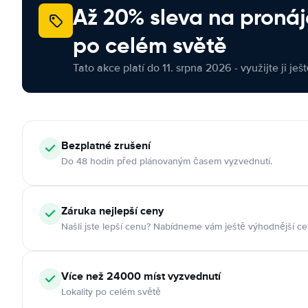
Až 20% sleva na proná
po celém světě
Tato akce platí do 11. srpna 2026 - využijte ji ješ
Bezplatné zrušení
Do 48 hodin před plánovaným časem vyzvednutí.
Záruka nejlepší ceny
Našli jste lepší cenu? Nabídneme vám ještě výhodnější ce
Více než 24000 míst vyzvednutí
Lokality po celém světě