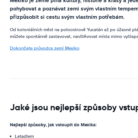
Mexiko je země plná kultury, historie a krásy a je
pohybovat a poznávat zemi svým vlastním tempem. 
přizpůsobit si cestu svým vlastním potřebám.
Od koloniálních měst na poloostrově Yucatán až po úžasné p
můžete spontánně zastavovat, navštěvovat místa mimo vyšlapané
Dokončete průvodce zemí Mexiko
Jaké jsou nejlepší způsoby vst
Nejlepší způsoby, jak vstoupit do Mexika:
Letadlem