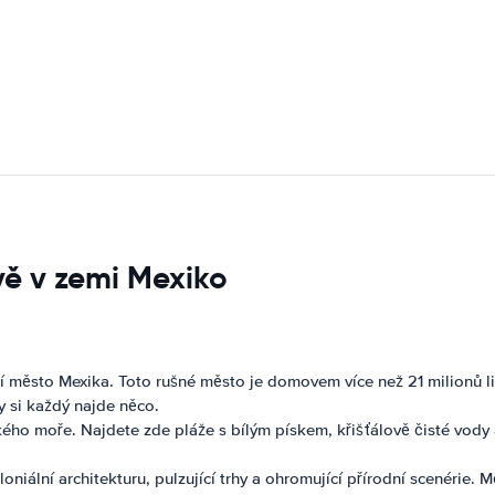
vě v zemi Mexiko
ní město Mexika. Toto rušné město je domovem více než 21 milionů lid
y si každý najde něco.
ého moře. Najdete zde pláže s bílým pískem, křišťálově čisté vody 
oniální architekturu, pulzující trhy a ohromující přírodní scenérie.