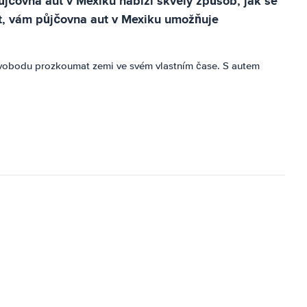
Půjčovna aut v Mexiku nabízí skvělý způsob, jak se
at, vám půjčovna aut v Mexiku umožňuje
svobodu prozkoumat zemi ve svém vlastním čase. S autem