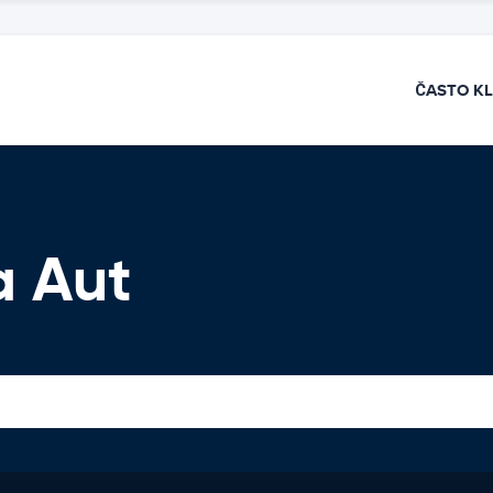
ČASTO K
a Aut