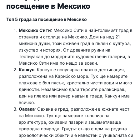
посещение в Мексико
Топ 5 града за посещение в Мексико
Мексико Сити
: Мексико Сити е най-големият град в
страната и столица на Мексико. Дом на над 21
милиона души, този оживен град е пълен с култура,
изкуство и история. От древните руини на
Теотиуакан до модерните художествени галерии, в
Мексико Сити има по нещо за всеки.
Канкун
: Канкун е популярна плажна дестинация,
разположена на Карибско море. Тук ще намерите
плажове с бял пясък, кристално чисти води и много
дейности. Независимо дали търсите релаксиращ
ден на плажа или вечер навън в града, Канкун има
всичко.
Оахака
: Оахака е град, разположен в южната част
на Мексико. Тук ще намерите колониална
архитектура, оживени пазари и зашеметяваща
природна природа. Градът също е дом на редица
археологически обекти и е известен с уникалната си