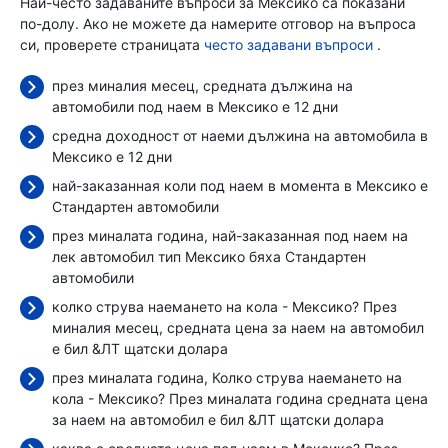
Най-често задаваните въпроси за Мексико са показани
по-долу. Ако не можете да намерите отговор на въпроса
си, проверете страницата
често задавани въпроси
.
през миналия месец, средната дължина на
автомобили под наем в Мексико е 12 дни
средна доходност от наеми дължина на автомобила в
Мексико е 12 дни
най-заказанная коли под наем в момента в Мексико е
Стандартен автомобили
през миналата година, най-заказанная под наем на
лек автомобил тип Мексико бяха Стандартен
автомобили
колко струва наемането на кола - Мексико? През
миналия месец, средната цена за наем на автомобил
е бил
&ЛТ щатски долара
през миналата година, Колко струва наемането на
кола - Мексико? През миналата година средната цена
за наем на автомобил е бил
&ЛТ щатски долара