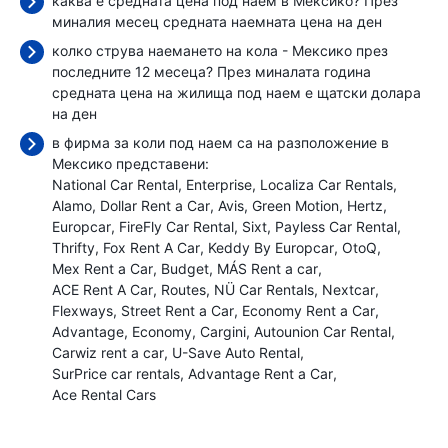
каква е средната цена под наем в Мексико? През
миналия месец средната наемната цена
на ден
колко струва наемането на кола - Мексико през
последните 12 месеца? През миналата година
средната цена на жилища под наем е
щатски долара
на ден
в фирма за коли под наем са на разположение в
Мексико представени:
National Car Rental
Enterprise
Localiza Car Rentals
Alamo
Dollar Rent a Car
Avis
Green Motion
Hertz
Europcar
FireFly Car Rental
Sixt
Payless Car Rental
Thrifty
Fox Rent A Car
Keddy By Europcar
OtoQ
Mex Rent a Car
Budget
MÁS Rent a car
ACE Rent A Car
Routes
NÜ Car Rentals
Nextcar
Flexways
Street Rent a Car
Economy Rent a Car
Advantage
Economy
Cargini
Autounion Car Rental
Carwiz rent a car
U-Save Auto Rental
SurPrice car rentals
Advantage Rent a Car
Ace Rental Cars