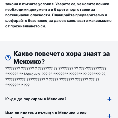
закони и пътните условия. Уверете се, че носите всички
необходими документи и бъдете подготвени за
потенциални опасности. Планирайте предварително и
шофирайте безопасно, за да се възползвате максимално
от преживяването си.
Какво повечето хора знаят за
Мексико?
???????? ??????? ? ???????? ?? ???????? ?? ???-???????????
??????? ?? Мексико. ??? ?? ???????? ??????? ?? ??????? ??,
??????????? ?????????? ? ????? ???????? ??????? ??? ??
???????? ? ???.
Къде да паркирам в Мексико?
Има ли платени пътища в Мексико и как