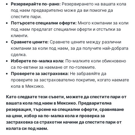
Резервирайте по-рано:
Резервирането на вашата кола
под наем предварително може да ви помогне да
спестите пари.
Потърсете специални оферти:
Много компании за коли
под наем предлагат специални оферти и отстъпки за
клиенти.
Сравнете цените:
Сравнете цените между различни
компании за коли под наем, за да получите най-добрата
сделка.
Изберете по-малка кола:
По-малките коли обикновено
са по-евтини за наемане от по-големите.
Проверете за застраховка:
Не забравяйте да
проверите за застрахователно покритие, когато наемате
кола в Мексико.
Като следвате тези съвети, можете да спестите пари от
вашата кола под наем в Мексико. Предварителна
резервация, търсене на специални оферти, сравняване
на цени, избор на по-малка кола и проверка за
застраховка са страхотни начини да спестите пари от
колата си под наем.