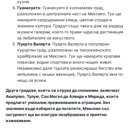
кухня.
Гуанахуато
: Гуанахуато е колониален град,
разположен в централната част на Мексико. Тук ще
намерите калдъръмени улици, цветни сгради и
жизнена култура. Градът също така е дом на редица
музеи и галерии, което го прави чудесна дестинация
за любителите на изкуството.
Пуерто Валярта
: Пуерто Валярта е популярен
курортен град, разположен на тихоокеанското
крайбрежие на Мексико. Тук ще намерите красиви
плажове, водни спортове и много нощен живот.
Независимо дали търсите релаксиращо бягство или
изпълнена с екшън ваканция, Пуерто Валярта има по
нещо за всеки.
Други градове, които си струва да споменем, включват
Акапулко, Тулум, Сан Мигел де Аленде и Мерида, които
предлагат уникални преживявания и атракции. Без
значение къде изберете да посетите, Мексико със
сигурност ще ви осигури незабравимо и приятно
изживяване.