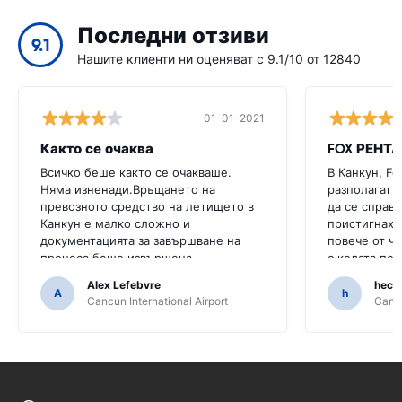
Последни отзиви
9.1
Нашите клиенти ни оценяват с 9.1/10 от 12840
01-01-2021
Както се очаква
FOX РЕНТ
Всичко беше както се очакваше.
В Канкун, Fo
Няма изненади.Връщането на
разполагат с
превозното средство на летището в
да се справя
Канкун е малко сложно и
пристигнахм
документацията за завършване на
повече от ча
процеса беше извършена
с колата под
непрофесионално.
Alex Lefebvre
hecto
A
h
Cancun International Airport
Cancu