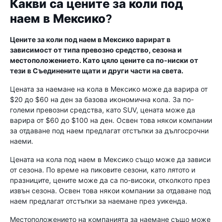
Какви са цените за коли под
наем в Мексико?
Цените за коли под наем в Мексико варират в
зависимост от типа превозно средство, сезона и
местоположението. Като цяло цените са по-ниски от
тези в Съединените щати и други части на света.
Цената за наемане на кола в Мексико може да варира от
$20 до $60 на ден за базова икономична кола. За по-
големи превозни средства, като SUV, цената може да
варира от $60 до $100 на ден. Освен това някои компании
за отдаване под наем предлагат отстъпки за дългосрочни
наеми.
Цената на кола под наем в Мексико също може да зависи
от сезона. По време на пиковите сезони, като лятото и
празниците, цените може да са по-високи, отколкото през
извън сезона. Освен това някои компании за отдаване под
наем предлагат отстъпки за наемане през уикенда.
Местоположението на компанията за наемане също може