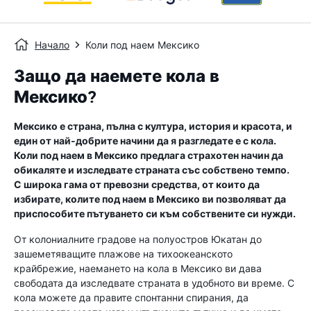
Начало
Коли под наем Мексико
Защо да наемете кола в
Мексико?
Мексико е страна, пълна с култура, история и красота, и
един от най-добрите начини да я разгледате е с кола.
Коли под наем в Мексико предлага страхотен начин да
обикаляте и изследвате страната със собствено темпо.
С широка гама от превозни средства, от които да
избирате, колите под наем в Мексико ви позволяват да
приспособите пътуването си към собствените си нужди.
От колониалните градове на полуостров Юкатан до
зашеметяващите плажове на тихоокеанското
крайбрежие, наемането на кола в Мексико ви дава
свободата да изследвате страната в удобното ви време. С
кола можете да правите спонтанни спирания, да