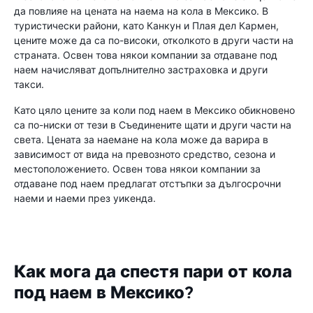
да повлияе на цената на наема на кола в Мексико. В
туристически райони, като Канкун и Плая дел Кармен,
цените може да са по-високи, отколкото в други части на
страната. Освен това някои компании за отдаване под
наем начисляват допълнително застраховка и други
такси.
Като цяло цените за коли под наем в Мексико обикновено
са по-ниски от тези в Съединените щати и други части на
света. Цената за наемане на кола може да варира в
зависимост от вида на превозното средство, сезона и
местоположението. Освен това някои компании за
отдаване под наем предлагат отстъпки за дългосрочни
наеми и наеми през уикенда.
Как мога да спестя пари от кола
под наем в Мексико?