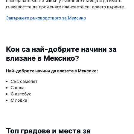
посещавате места извън утъпканите пътища и да имате
гъвкавостта да променяте плановете си, докато вървите.
Завършете ръководството за Мексико
Кои са най-добрите начини за
влизане в Мексико?
Най-добрите начини да влезете в Мексико:
Със самолет
С кола
С автобус
С лодка
Топ градове и места за