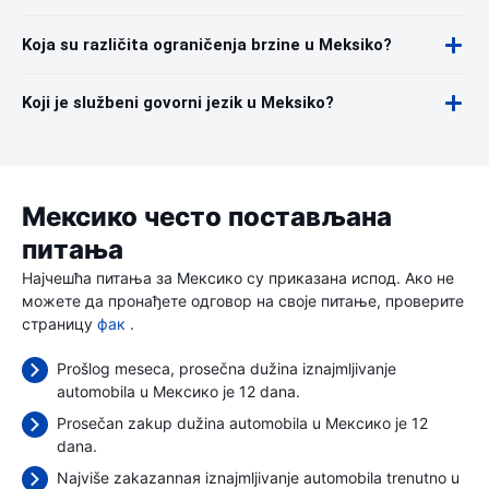
Koja su različita ograničenja brzine u Meksiko?
Koji je službeni govorni jezik u Meksiko?
Мексико често постављана
питања
Најчешћа питања за Мексико су приказана испод. Ако не
можете да пронађете одговор на своје питање, проверите
страницу
фак
.
Prošlog meseca, prosečna dužina iznajmljivanje
automobila u Мексико je 12 dana.
Prosečan zakup dužina automobila u Мексико je 12
dana.
Najviše zakazannaя iznajmljivanje automobila trenutno u