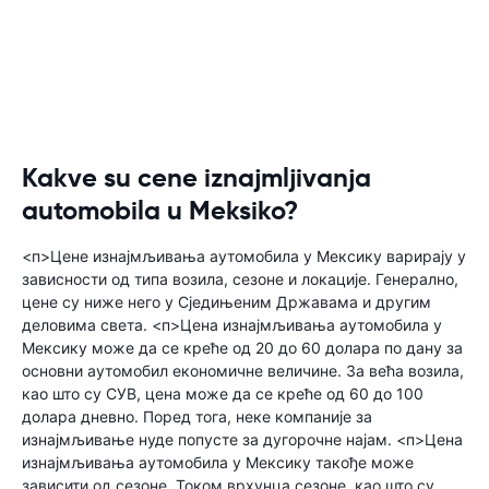
Kakve su cene iznajmljivanja
automobila u Meksiko?
<п>Цене изнајмљивања аутомобила у Мексику варирају у
зависности од типа возила, сезоне и локације. Генерално,
цене су ниже него у Сједињеним Државама и другим
деловима света. <п>Цена изнајмљивања аутомобила у
Мексику може да се креће од 20 до 60 долара по дану за
основни аутомобил економичне величине. За већа возила,
као што су СУВ, цена може да се креће од 60 до 100
долара дневно. Поред тога, неке компаније за
изнајмљивање нуде попусте за дугорочне најам. <п>Цена
изнајмљивања аутомобила у Мексику такође може
зависити од сезоне. Током врхунца сезоне, као што су