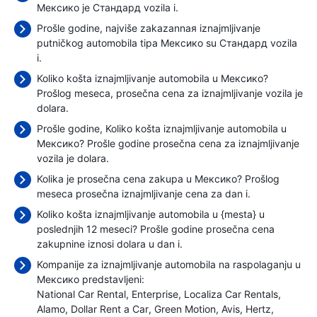
Мексико je Стандард vozila i.
Prošle godine, najviše zakazannaя iznajmljivanje
putničkog automobila tipa Мексико su Стандард vozila
i.
Koliko košta iznajmljivanje automobila u Мексико?
Prošlog meseca, prosečna cena za iznajmljivanje vozila je
dolara.
Prošle godine, Koliko košta iznajmljivanje automobila u
Мексико? Prošle godine prosečna cena za iznajmljivanje
vozila je
dolara.
Kolika je prosečna cena zakupa u Мексико? Prošlog
meseca prosečna iznajmljivanje cena
za dan i.
Koliko košta iznajmljivanje automobila u {mesta} u
poslednjih 12 meseci? Prošle godine prosečna cena
zakupnine iznosi
dolara u dan i.
Kompanije za iznajmljivanje automobila na raspolaganju u
Мексико predstavljeni:
National Car Rental
Enterprise
Localiza Car Rentals
Alamo
Dollar Rent a Car
Green Motion
Avis
Hertz