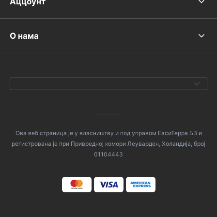
Аццоунт
О нама
Ова веб страница је у власништву и под управом ЕасиТерра БВ и
регистрована је при Привредној комори Леуварден, Холандија, број
01104443