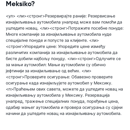
Meksiko?
<ул> <ли><стронг>Резервирајте раније: Резервисање
изнајмљивања аутомобила унапред може вам помоћи да
уштедите новац. <ли><стронг>Потражите посебне понуде:
Многе компаније за изнајмљивање аутомобила нуде
специјалне понуде и попусте за клијенте. <ли>
<стронг>Упоредите цене: Упоредите цене између
различитих компанија за изнајмљивање аутомобила да
бисте добили најбољу понуду. <ли><стронг>Одлучите се
за мањи аутомобил: Мањи аутомобили су обично
јефтинији за изнајмљивање од већих. <ли>
<стронг>Проверите осигурање: Обавезно проверите
осигурање када изнајмљујете аутомобил у Мексику.
<п>Праћењем ових савета, можете да уштедите новац на
изнајмљивању аутомобила у Мексику. Резервација
унапред, тражење специјалних понуда, поређење цена,
одабир мањег аутомобила и провера осигурања су сјајни
начини да уштедите новац на изнајмљивању аутомобила.