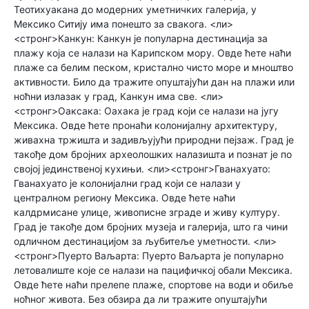
Теотихуакана до модерних уметничких галерија, у
Мексико Ситију има понешто за свакога. <ли>
<стронг>Канкун: Канкун је популарна дестинација за
плажу која се налази на Карипском мору. Овде ћете наћи
плаже са белим песком, кристално чисто море и мноштво
активности. Било да тражите опуштајући дан на плажи или
ноћни излазак у град, Канкун има све. <ли>
<стронг>Оаксака: Оахака је град који се налази на југу
Мексика. Овде ћете пронаћи колонијалну архитектуру,
живахна тржишта и задивљујући природни пејзаж. Град је
такође дом бројних археолошких налазишта и познат је по
својој јединственој кухињи. <ли><стронг>Гванахуато:
Гванахуато је колонијални град који се налази у
централном региону Мексика. Овде ћете наћи
калдрмисане улице, живописне зграде и живу културу.
Град је такође дом бројних музеја и галерија, што га чини
одличном дестинацијом за љубитеље уметности. <ли>
<стронг>Пуерто Ваљарта: Пуерто Ваљарта је популарно
летовалиште које се налази на пацифичкој обали Мексика.
Овде ћете наћи прелепе плаже, спортове на води и обиље
ноћног живота. Без обзира да ли тражите опуштајући