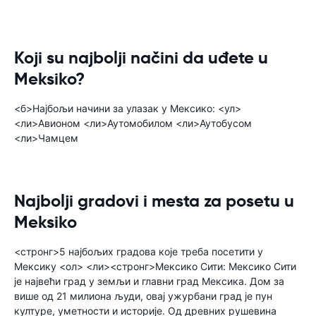
Koji su najbolji načini da uđete u
Meksiko?
<б>Најбољи начини за улазак у Мексико: <ул>
<ли>Авионом <ли>Аутомобилом <ли>Аутобусом
<ли>Чамцем
Najbolji gradovi i mesta za posetu u
Meksiko
<стронг>5 најбољих градова које треба посетити у
Мексику <ол> <ли><стронг>Мексико Сити: Мексико Сити
је највећи град у земљи и главни град Мексика. Дом за
више од 21 милиона људи, овај ужурбани град је пун
културе, уметности и историје. Од древних рушевина