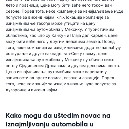
лето и празници, цене могу бити веће него током ван
сезоне. Поред тога, неке компаније за изнајмљивање нуде
попусте за викенд најам. <п>Локација компаније за
изнајмљивање такође може утицати на цену
изнајмљивања аутомобила у Мексику. У туристичким
областима, као што су Канкун и Плаја дел Кармен, цене
могу бити веће него у другим деловима земље. Поред
тога, неке компаније за изнајмљивање додатно наплаћују
осигурање и друге накнаде. <п>Све у свему, цене
изнајмљивања аутомобила у Мексику су обично ниже
него у Сједињеним Државама и другим деловима света.
Цена изнајмљивања аутомобила може варирати у
зависности од врсте возила, сезоне и локације. Поред
тога, неке компаније за изнајмљивање нуде попусте за
дугорочне и викенд најам.
Kako mogu da uštedim novac na
iznajmljivanju automobila u