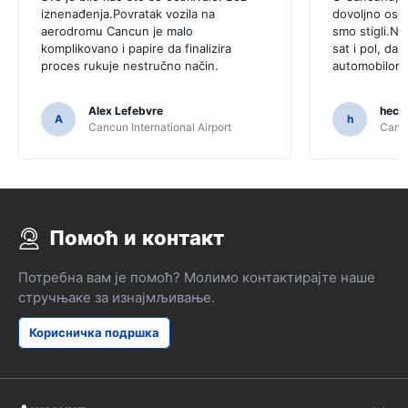
iznenađenja.Povratak vozila na
dovoljno osob
aerodromu Cancun je malo
smo stigli.Na
komplikovano i papire da finalizira
sat i pol, da 
proces rukuje nestručno način.
automobilom
Alex Lefebvre
hecto
A
h
Cancun International Airport
Cancu
Помоћ и контакт
Потребна вам је помоћ? Молимо контактирајте наше
стручњаке за изнајмљивање.
Корисничка подршка