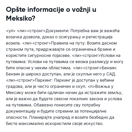
Opšte informacije o vožnji u
Meksiko?
<ул> <ли><стронг>Документи: Потребна вам је важећа
возачка дозвола, доказ о осигурању и регистрација
возила. <ли><стронг>Правила на путу: Возите десном
страном пута, придржавајте се ограничења брзине и
користите сигурносне појасеве. <ли><стронг>Услови на
путевима: Услови на путевима се веома разликују и могу
бити опасни у неким областима. <ли><стронг>Бензин:
Бензин је широко доступан, али је скупљи него у САД.
<ли><стронг>Паркинг: Паркинг је доступан у већини
градова, али је често ограничен и скуп. <п>Вожња у
Мексику може бити одличан начин да истражите земљу,
али је важно да будете свесни локалних закона и услова
на путевима. Обавезно понесите сву потребну
документацију и будите спремни за потенцијалне
опасности. Планирајте унапред и возите безбедно да
бисте максимално искористили своје искуство.