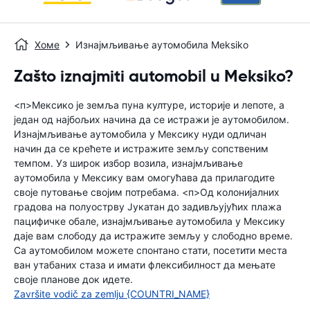
Хоме
Изнајмљивање аутомобила Meksiko
Zašto iznajmiti automobil u Meksiko?
<п>Мексико је земља пуна културе, историје и лепоте, а
један од најбољих начина да се истражи је аутомобилом.
Изнајмљивање аутомобила у Мексику нуди одличан
начин да се крећете и истражите земљу сопственим
темпом. Уз широк избор возила, изнајмљивање
аутомобила у Мексику вам омогућава да прилагодите
своје путовање својим потребама. <п>Од колонијалних
градова на полуострву Јукатан до задивљујућих плажа
пацифичке обале, изнајмљивање аутомобила у Мексику
даје вам слободу да истражите земљу у слободно време.
Са аутомобилом можете спонтано стати, посетити места
ван утабаних стаза и имати флексибилност да мењате
своје планове док идете.
Završite vodič za zemlju {COUNTRI_NAME}