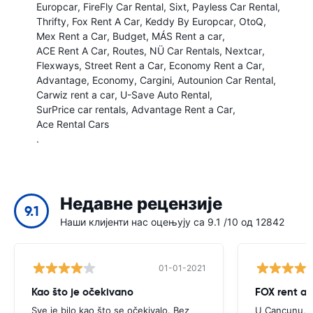
Europcar
FireFly Car Rental
Sixt
Payless Car Rental
Thrifty
Fox Rent A Car
Keddy By Europcar
OtoQ
Mex Rent a Car
Budget
MÁS Rent a car
ACE Rent A Car
Routes
NÜ Car Rentals
Nextcar
Flexways
Street Rent a Car
Economy Rent a Car
Advantage
Economy
Cargini
Autounion Car Rental
Carwiz rent a car
U-Save Auto Rental
SurPrice car rentals
Advantage Rent a Car
Ace Rental Cars
.
Недавне рецензије
9.1
Наши клијенти нас оцењују са 9.1 /10 од 12842
01-01-2021
Kao što je očekivano
FOX rent a 
Sve je bilo kao što se očekivalo. Bez
U Cancunu, F