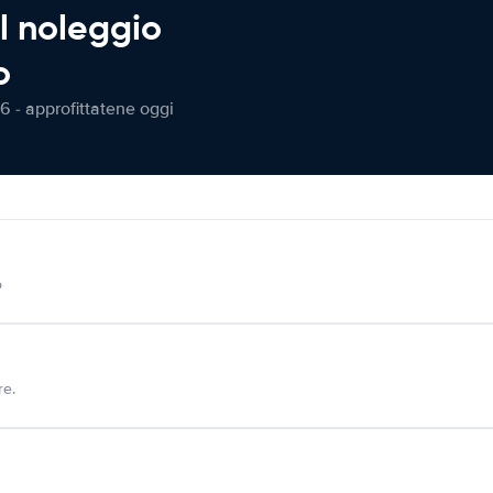
l noleggio
o
6 - approfittatene oggi
o
re.