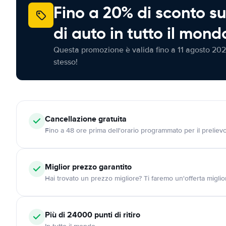
Fino a 20% di sconto su
di auto in tutto il mond
Questa promozione è valida fino a 11 agosto 202
stesso!
Cancellazione
gratuita
Fino a 48 ore prima dell'orario programmato per il preliev
Miglior prezzo garantito
Hai trovato un prezzo migliore? Ti faremo un'offerta miglio
Più di 24000
punti di ritiro