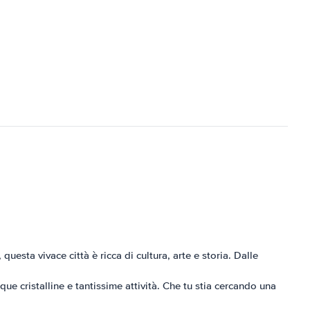
questa vivace città è ricca di cultura, arte e storia. Dalle
e cristalline e tantissime attività. Che tu stia cercando una