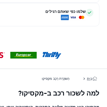
שלמו כפי שאתם רגילים
בַּיִת
הַשׂכָּרַת רֶכֶב מקסיקו
למה לשכור רכב ב-מקסיקו?