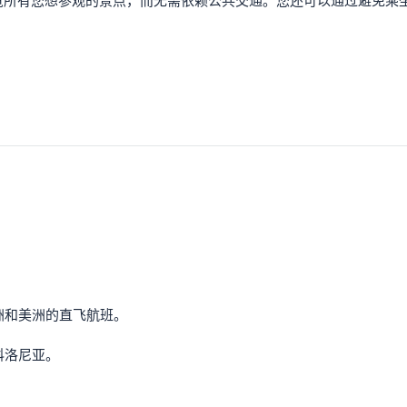
览所有您想参观的景点，而无需依赖公共交通。您还可以通过避免乘
洲和美洲的直飞航班。
科洛尼亚。