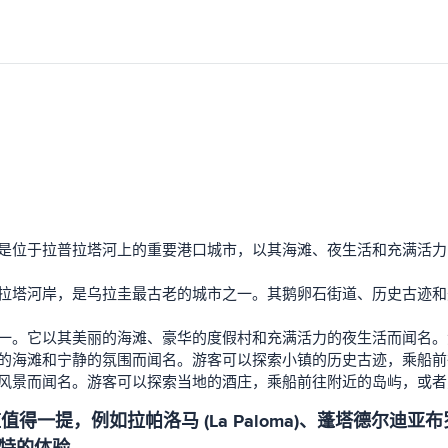
它是位于拉普拉塔河上的重要港口城市，以其海滩、夜生活和充满活
普拉塔河岸，是乌拉圭最古老的城市之一。其鹅卵石街道、历史古迹
之一。它以其美丽的海滩、豪华的度假村和充满活力的夜生活而闻名
丽的海滩和宁静的氛围而闻名。游客可以探索小镇的历史古迹，乘船
的风景而闻名。游客可以探索当地的酒庄，乘船前往附近的岛屿，或
如拉帕洛马 (La Paloma)、蓬塔德尔迪亚布罗 (Punta