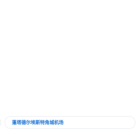
蓬塔德尔埃斯特角城机场