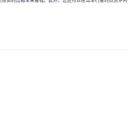
坐昂贵的出租车来省钱。此外，您还可以在驾车行驶时欣赏乡村