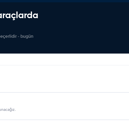
araçlarda
çerlidir - bugün
sunacağız.