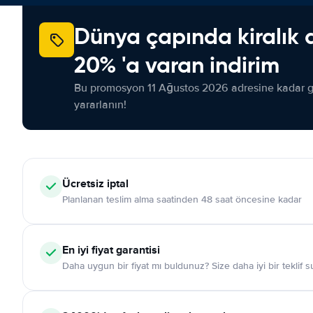
Dünya çapında kiralık 
20% 'a varan indirim
Bu promosyon 11 Ağustos 2026 adresine kadar ge
yararlanın!
Ücretsiz iptal
Planlanan teslim alma saatinden 48 saat öncesine kadar
En iyi fiyat garantisi
Daha uygun bir fiyat mı buldunuz? Size daha iyi bir teklif 