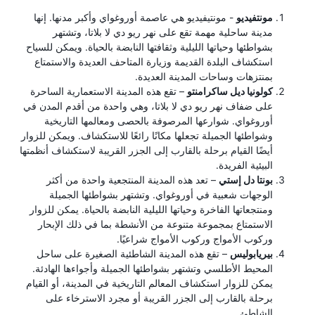
مونتفيديو
- مونتيفيديو هي عاصمة أوروغواي وأكبر مدنها. إنها
مدينة ساحلية مهمة تقع على نهر ريو دي لا بلاتا، وتشتهر
بشواطئها وحياتها الليلية وثقافتها النابضة بالحياة. ويمكن للسياح
استكشاف البلدة القديمة وزيارة المتاحف العديدة والاستمتاع
بمنتزهات وساحات المدينة العديدة.
كولونيا ديل ساكرامنتو
– تقع هذه المدينة الاستعمارية الساحرة
على ضفاف نهر ريو دي لا بلاتا، وهي واحدة من أقدم المدن في
أوروغواي. شوارعها المرصوفة بالحصى ومعالمها التاريخية
وشواطئها الجميلة تجعلها مكانًا رائعًا للاستكشاف. ويمكن للزوار
أيضًا القيام برحلة بالقارب إلى الجزر القريبة لاستكشاف أنظمتها
البيئية الفريدة.
بونتا دل إستي
– تعد هذه المدينة المنتجعية واحدة من أكثر
الوجهات شعبية في أوروغواي. وتشتهر بشواطئها الجميلة
ومنتجعاتها الفاخرة وحياتها الليلية النابضة بالحياة. يمكن للزوار
الاستمتاع بمجموعة متنوعة من الأنشطة بما في ذلك الإبحار
وركوب الأمواج وركوب الأمواج شراعيًا.
بيريابوليس
– تقع هذه المدينة الشاطئية الصغيرة على ساحل
المحيط الأطلسي وتشتهر بشواطئها الجميلة وأجواءها الهادئة.
يمكن للزوار استكشاف المعالم التاريخية في المدينة، أو القيام
برحلة بالقارب إلى الجزر القريبة أو مجرد الاسترخاء على
الشاطئ.