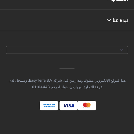
نبذة عنا
هذا الموقع الإلكتروني مملوك ومدار من قبل شركة EasyTerra B.V. ومسجل لدى
غرفة التجارة ليوواردن، هولندا، رقم 01104443