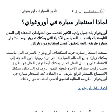
الصفحة الرئيسية
تأجير السيارات أوروغواي
لماذا استئجار سيارة في أوروغواي؟
أوروغواي بلد جميل ولديه الكثير لتقدمه. من الشواطئ المذهلة إلى المدن
النابضة بالحياة، هناك العديد من الأشياء التي يمكنك تجربتها. يعد استئجار
سيارة طريقة رائعة لتحقيق أقصى استفادة من زيارتك.
يمنحك استئجار سيارة حرية استكشاف أوروغواي بالسرعة التي تناسبك.
يمكنك زيارة جميع المعالم السياحية التي تريد رؤيتها، دون الحاجة إلى
الاعتماد على وسائل النقل العام. يمكنك أيضًا توفير المال عن طريق
تجنب ركوب سيارات الأجرة باهظة الثمن. بالإضافة إلى ذلك، يمكنك
الاستمتاع بالمنظر الرائع للريف أثناء القيادة. يُعد استئجار سيارة في
أوروغواي الطريقة المثالية لتحقيق أقصى استفادة من رحلتك.
أكمل دليل أوروغواي