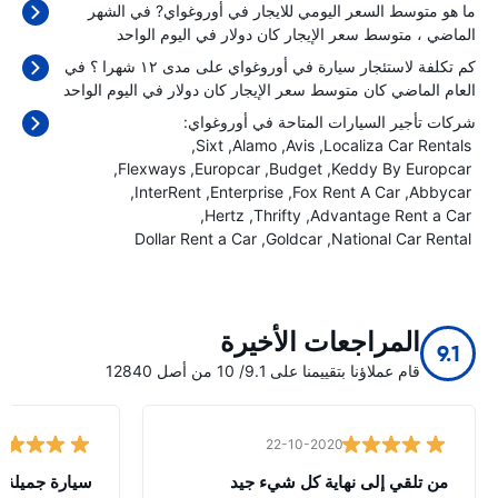
ما هو متوسط السعر اليومي للايجار في أوروغواي? في الشهر
الماضي ، متوسط سعر الإيجار كان
دولار في اليوم الواحد
كم تكلفة لاستئجار سيارة في أوروغواي على مدى ١٢ شهرا ؟ في
العام الماضي كان متوسط سعر الإيجار كان
دولار في اليوم الواحد
شركات تأجير السيارات المتاحة في أوروغواي:
Sixt
Alamo
Avis
Localiza Car Rentals
Flexways
Europcar
Budget
Keddy By Europcar
InterRent
Enterprise
Fox Rent A Car
Abbycar
Hertz
Thrifty
Advantage Rent a Car
Dollar Rent a Car
Goldcar
National Car Rental
المراجعات الأخيرة
9.1
قام عملاؤنا بتقييمنا على 9.1/ 10 من أصل 12840
22-10-2020
من تلقي إلى نهاية كل شيء جيد
سيارة جميلة 