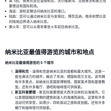
乘飞机：纳米比亚在温得和克、沃尔维斯湾、吕德里茨和奥兰治
蒙德设有国际机场。
海运：游轮定期访问纳米比亚的港口。
陆路：您可以通过纳米比亚与安哥拉、博茨瓦纳、南非和赞比亚
的陆地边界进入纳米比亚。
乘火车：您可以从南非乘坐火车前往纳米比亚。
纳米比亚最值得游览的城市和地点
纳米比亚最值得游览的 5 个城市
温得和克
- 温得和克是纳米比亚的首都和最大城市。这是一
座充满活力的城市，融合了非洲、德国和荷兰文化。该市拥
有许多景点，如纳米比亚国家博物馆、国家美术馆和基督教
堂。还有许多餐厅、酒吧和咖啡馆可供探索。
斯瓦科普蒙德
- 斯瓦科普蒙德是大西洋沿岸的沿海城市。它
以其德国殖民时期的建筑和迷人的海滩而闻名。这里有许多
活动可供享受，如滑沙、四轮驱动之旅和皮划艇。还有许多
餐厅和咖啡馆可供探索。