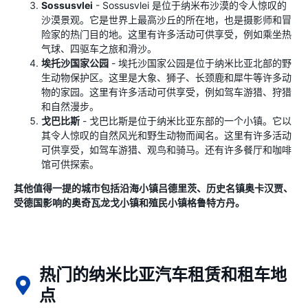
Sossusvlei
- Sossusvlei 是位于纳米布沙漠的令人惊叹的
沙漠景观。它是世界上最高沙丘的所在地，也是摄影师和冒
险家的热门目的地。这里有许多活动可供享受，例如乘坐热
气球、四驱车之旅和滑沙。
埃托沙国家公园
- 埃托沙国家公园是位于纳米比亚北部的野
生动物保护区。这里是大象、狮子、长颈鹿和犀牛等许多动
物的家园。这里有许多活动可供享受，例如驾车游猎、狩猎
和自然漫步。
戈巴比斯
- 戈巴比斯是位于纳米比亚东部的一个小镇。它以
其令人惊叹的自然风光和野生动物而闻名。这里有许多活动
可供享受，如驾车游猎、观鸟和骑马。还有许多餐厅和咖啡
馆可供探索。
其他值得一提的城市包括沿海小镇吕德里茨、历史名镇奥卡汉贾、
受德国影响的奥奇瓦龙戈小镇和殖民小镇格鲁特方丹。
热门的纳米比亚汽车租赁和租车地
点