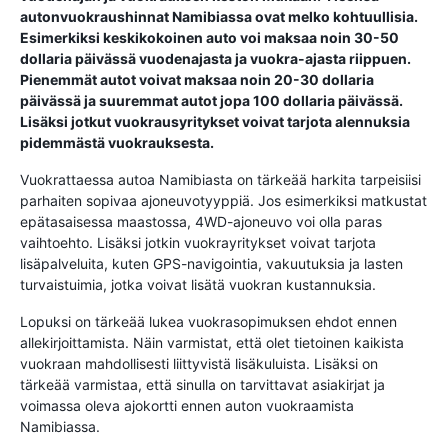
autonvuokraushinnat Namibiassa ovat melko kohtuullisia.
Esimerkiksi keskikokoinen auto voi maksaa noin 30-50
dollaria päivässä vuodenajasta ja vuokra-ajasta riippuen.
Pienemmät autot voivat maksaa noin 20-30 dollaria
päivässä ja suuremmat autot jopa 100 dollaria päivässä.
Lisäksi jotkut vuokrausyritykset voivat tarjota alennuksia
pidemmästä vuokrauksesta.
Vuokrattaessa autoa Namibiasta on tärkeää harkita tarpeisiisi
parhaiten sopivaa ajoneuvotyyppiä. Jos esimerkiksi matkustat
epätasaisessa maastossa, 4WD-ajoneuvo voi olla paras
vaihtoehto. Lisäksi jotkin vuokrayritykset voivat tarjota
lisäpalveluita, kuten GPS-navigointia, vakuutuksia ja lasten
turvaistuimia, jotka voivat lisätä vuokran kustannuksia.
Lopuksi on tärkeää lukea vuokrasopimuksen ehdot ennen
allekirjoittamista. Näin varmistat, että olet tietoinen kaikista
vuokraan mahdollisesti liittyvistä lisäkuluista. Lisäksi on
tärkeää varmistaa, että sinulla on tarvittavat asiakirjat ja
voimassa oleva ajokortti ennen auton vuokraamista
Namibiassa.