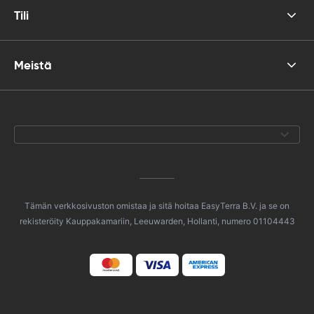
Tili
Meistä
Tämän verkkosivuston omistaa ja sitä hoitaa EasyTerra B.V. ja se on
rekisteröity Kauppakamariin, Leeuwarden, Hollanti, numero 01104443