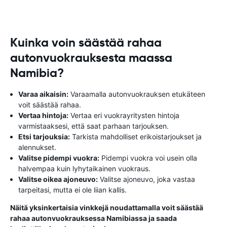
Kuinka voin säästää rahaa
autonvuokrauksesta maassa
Namibia?
Varaa aikaisin:
Varaamalla autonvuokrauksen etukäteen
voit säästää rahaa.
Vertaa hintoja:
Vertaa eri vuokrayritysten hintoja
varmistaaksesi, että saat parhaan tarjouksen.
Etsi tarjouksia:
Tarkista mahdolliset erikoistarjoukset ja
alennukset.
Valitse pidempi vuokra:
Pidempi vuokra voi usein olla
halvempaa kuin lyhytaikainen vuokraus.
Valitse oikea ajoneuvo:
Valitse ajoneuvo, joka vastaa
tarpeitasi, mutta ei ole liian kallis.
Näitä yksinkertaisia ​​vinkkejä noudattamalla voit säästää
rahaa autonvuokrauksessa Namibiassa ja saada