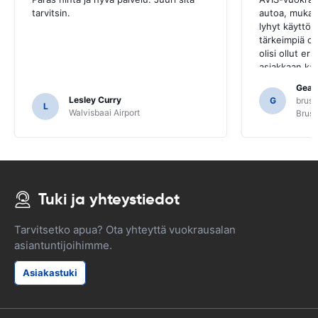
tarvitsin.
autoa, mukaa
lyhyt käyttöo
tärkeimpiä om
olisi ollut er
asiakkaan kan
useilta paikal
Gearo
siitä, että e
Lesley Curry
G
bruss
L
selvittäneet 
Walvisbaai Airport
Bruss
Tuki ja yhteystiedot
Tarvitsetko apua? Ota yhteyttä vuokrausalan
asiantuntijoihimme.
Asiakastuki