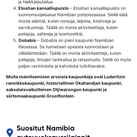
ja hiekkalautailua.
Etoshan kansallispuisto
– Etoshan kansallispuisto on
luonnonsuojelualue Namibian pohjoisosassa. Siellä elää
monia eläimiä, kuten norsuja, leijonia, kirahveja ja
sarvikuonoja. Täällä on monia aktiviteetteja, kuten
peliajoja, safareja ja luontoretkiä.
Gobabis
– Gobabis on pieni kaupunki Namibian
itäosassa. Se tunnetaan upeasta luonnostaan ​​ja
villieläimistään. Täällä on monia aktiviteetteja, kuten
peliajoja, lintujen tarkkailua ja ratsastusta. Siellä on myös
paljon ravintoloita ja kahviloita tutkittavaksi.
Muita mainitsemisen arvoisia kaupunkeja ovat Luderitzin
rannikkokaupunki, historiallinen Okahandjan kaupunki,
saksalaisvaikutteinen Otjiwarongon kaupunki ja
siirtomaakaupunki Grootfontein.
Suositut Namibia