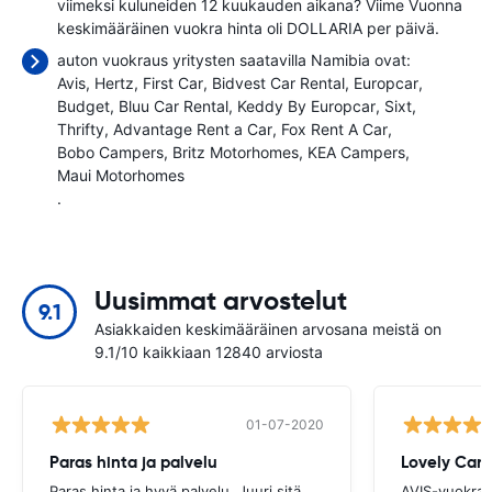
viimeksi kuluneiden 12 kuukauden aikana? Viime Vuonna
keskimääräinen vuokra hinta oli
DOLLARIA per päivä.
auton vuokraus yritysten saatavilla Namibia ovat:
Avis
Hertz
First Car
Bidvest Car Rental
Europcar
Budget
Bluu Car Rental
Keddy By Europcar
Sixt
Thrifty
Advantage Rent a Car
Fox Rent A Car
Bobo Campers
Britz Motorhomes
KEA Campers
Maui Motorhomes
.
Uusimmat arvostelut
9.1
Asiakkaiden keskimääräinen arvosana meistä on
9.1/10 kaikkiaan 12840 arviosta
01-07-2020
Paras hinta ja palvelu
Paras hinta ja hyvä palvelu. Juuri sitä
AVIS-vuokrau