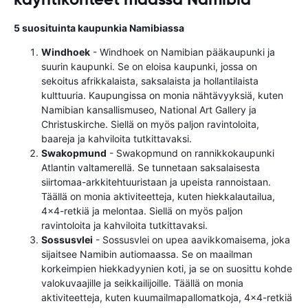
5 suosituinta kaupunkia Namibiassa
Windhoek
- Windhoek on Namibian pääkaupunki ja
suurin kaupunki. Se on eloisa kaupunki, jossa on
sekoitus afrikkalaista, saksalaista ja hollantilaista
kulttuuria. Kaupungissa on monia nähtävyyksiä, kuten
Namibian kansallismuseo, National Art Gallery ja
Christuskirche. Siellä on myös paljon ravintoloita,
baareja ja kahviloita tutkittavaksi.
Swakopmund
- Swakopmund on rannikkokaupunki
Atlantin valtamerellä. Se tunnetaan saksalaisesta
siirtomaa-arkkitehtuuristaan ​​ja upeista rannoistaan.
Täällä on monia aktiviteetteja, kuten hiekkalautailua,
4x4-retkiä ja melontaa. Siellä on myös paljon
ravintoloita ja kahviloita tutkittavaksi.
Sossusvlei
- Sossusvlei on upea aavikkomaisema, joka
sijaitsee Namibin autiomaassa. Se on maailman
korkeimpien hiekkadyynien koti, ja se on suosittu kohde
valokuvaajille ja seikkailijoille. Täällä on monia
aktiviteetteja, kuten kuumailmapallomatkoja, 4x4-retkiä