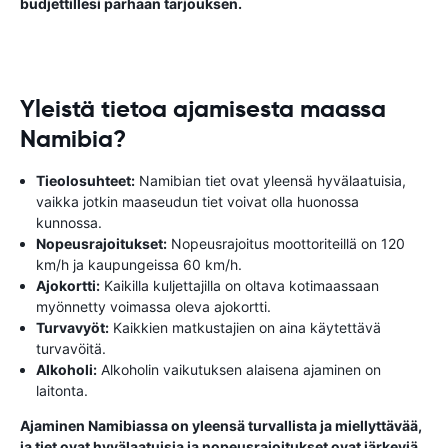
budjettillesi parhaan tarjouksen.
Yleistä tietoa ajamisesta maassa
Namibia?
Tieolosuhteet:
Namibian tiet ovat yleensä hyvälaatuisia,
vaikka jotkin maaseudun tiet voivat olla huonossa
kunnossa.
Nopeusrajoitukset:
Nopeusrajoitus moottoriteillä on 120
km/h ja kaupungeissa 60 km/h.
Ajokortti:
Kaikilla kuljettajilla on oltava kotimaassaan
myönnetty voimassa oleva ajokortti.
Turvavyöt:
Kaikkien matkustajien on aina käytettävä
turvavöitä.
Alkoholi:
Alkoholin vaikutuksen alaisena ajaminen on
laitonta.
Ajaminen Namibiassa on yleensä turvallista ja miellyttävää,
ja tiet ovat hyvälaatuisia ja nopeusrajoitukset ovat järkeviä.