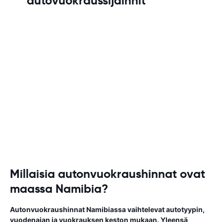
autovuokraussijainnit
Millaisia autonvuokraushinnat ovat
maassa Namibia?
Autonvuokraushinnat Namibiassa vaihtelevat autotyypin,
vuodenajan ja vuokrauksen keston mukaan. Yleensä