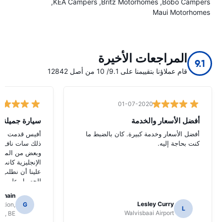
KEA Campers
Britz Motorhomes
Bobo Campers
Maui Motorhomes
المراجعات الأخيرة
9.1
قام عملاؤنا بتقييمنا على 9.1/ 10 من أصل 12842
01-07-2020
أفضل الأسعار والخدمة
أفضل الأسعار وخدمة كبيرة. كان بالضبط ما
أفيس قدمت شركة
كنت بحاجة إليه.
ذلك سات ناف ول
وبعض من الملامح
الإنجليزية كانت 
علينا أن نطلب 
للحصول على الت
قد حددت وظائف
abhain
Lesley Curry
ation,
G
L
Walvisbaai Airport
ls, BE