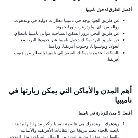
أفضل الطرق لدخول ناميبيا:
عن طريق الجو: يوجد في ناميبيا مطارات دولية في ويندهوك،
ووالفيس باي، ولودريتز، وأورانجموند.
عن طريق البحر: تزور السفن السياحية موانئ ناميبيا بانتظام.
عن طريق البر: يمكنك دخول ناميبيا عبر حدودها البرية مع
أنغولا، وبوتسوانا، وجنوب أفريقيا، وزامبيا.
بالسكك الحديدية: يمكنك السفر إلى ناميبيا بالقطار من جنوب
أفريقيا.
أهم المدن والأماكن التي يمكن زيارتها في
ناميبيا
أفضل 5 مدن للزيارة في ناميبيا
ويندهوك
- ويندهوك هي عاصمة ناميبيا وأكبر مدنها. إنها مدينة
نابضة بالحياة تضم مزيجًا من الثقافات الأفريقية والألمانية
والهولندية. توفر المدينة العديد من المعالم السياحية مثل المتحف