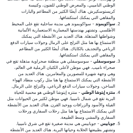
الوطني الناميبي، والمعرض الوطني للفنون، وكنيسة
كريستوسكيرش. هناك أيضًا الكثير من المطاعم والبارات
والمقاهي التي يمكنك استكشافها.
سواكوبموند
- سواكوبموند هي مدينة ساحلية تقع على المحيط
الأطلسي. وتشتهر بهندستها المعمارية الاستعمارية الألمانية
وشواطئها المذهلة. هناك العديد من الأنشطة التي يمكنك
الاستمتاع بها هنا مثل التزلج على الرمال وجولات سيارات الدفع
الرباعي والتجديف بالكاياك. هناك أيضًا الكثير من المطاعم
والمقاهي التي يمكنك استكشافها.
سوسوسفلي
- سوسوسفلي هي منطقة صحراوية مذهلة تقع في
صحراء ناميب. فهي موطن لأعلى الكثبان الرملية في العالم،
وهي وجهة شهيرة للمصورين والمغامرين. هناك العديد من
الأنشطة التي يمكنك الاستمتاع بها هنا مثل ركوب منطاد الهواء
الساخن، وجولات سيارات الدفع الرباعي، والتزلج على الرمال.
منتزه إيتوشا الوطني
- منتزه إيتوشا الوطني هو محمية للحياة
البرية تقع في شمال ناميبيا. فهي موطن لكثير من الحيوانات مثل
الفيلة والأسود والزرافات ووحيد القرن. هناك العديد من الأنشطة
التي يمكنك الاستمتاع بها هنا مثل رحلات السفاري ورحلات
السفاري والمشي وسط الطبيعة.
جوبابيس
- جوبابيس هي مدينة صغيرة تقع في شرق ناميبيا.
وتشتهر بطبيعتها الخلابة وحياتها البرية. هناك العديد من الأنشطة