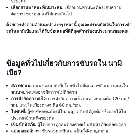
ระยะสั้น
เลือกยานพาหนะที่เหมาะสม:
เลือกยานพาหนะที่ตรงกับความ
ต้องการของคุณ แต่ไม่แพงเกินไป
ด้วยการทำตามคำแนะนำง่ายๆ เหล่านี้ คุณจะประหยัดเงินในการเช่า
รถในนามิเบียและได้รับข้อเสนอที่ดีที่สุดสำหรับงบประมาณของคุณ
ข้อมูลทั่วไปเกี่ยวกับการขับรถใน นามิ
เบีย?
สภาพถนน:
ถนนของนามิเบียโดยทั่วไปมีคุณภาพดี แม้ว่าถนนใน
ชนบทบางแห่งอาจมีสภาพไม่ดีก็ตาม
การจำกัดความเร็ว:
การจำกัดความเร็วบนทางหลวงคือ 120 กม./
ชม. และในเมืองต่างๆ คือ 60 กม./ชม.
ใบขับขี่:
ผู้ขับขี่ทุกคนต้องมีใบอนุญาตขับขี่ที่ถูกต้องซึ่งออกให้ใน
ประเทศบ้านเกิดของตน
เข็มขัดนิรภัย:
ผู้โดยสารทุกคนต้องคาดเข็มขัดนิรภัยตลอดเวลา
แอลกอฮอล์:
การขับรถขณะมึนเมาเป็นสิ่งผิดกฎหมาย