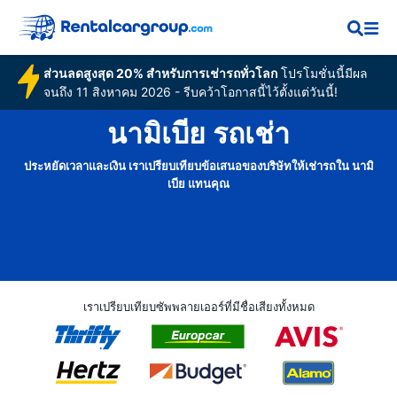
ส่วนลดสูงสุด 20% สำหรับการเช่ารถทั่วโลก
โปรโมชั่นนี้มีผล
จนถึง 11 สิงหาคม 2026 - รีบคว้าโอกาสนี้ไว้ตั้งแต่วันนี้!
นามิเบีย รถเช่า
ประหยัดเวลาและเงิน เราเปรียบเทียบข้อเสนอของบริษัทให้เช่ารถใน นามิ
เบีย แทนคุณ
เราเปรียบเทียบซัพพลายเออร์ที่มีชื่อเสียงทั้งหมด