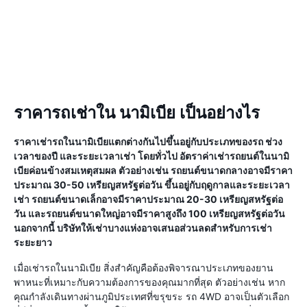
ราคารถเช่าใน นามิเบีย เป็นอย่างไร
ราคาเช่ารถในนามิเบียแตกต่างกันไปขึ้นอยู่กับประเภทของรถ ช่วง
เวลาของปี และระยะเวลาเช่า โดยทั่วไป อัตราค่าเช่ารถยนต์ในนามิ
เบียค่อนข้างสมเหตุสมผล ตัวอย่างเช่น รถยนต์ขนาดกลางอาจมีราคา
ประมาณ 30-50 เหรียญสหรัฐต่อวัน ขึ้นอยู่กับฤดูกาลและระยะเวลา
เช่า รถยนต์ขนาดเล็กอาจมีราคาประมาณ 20-30 เหรียญสหรัฐต่อ
วัน และรถยนต์ขนาดใหญ่อาจมีราคาสูงถึง 100 เหรียญสหรัฐต่อวัน
นอกจากนี้ บริษัทให้เช่าบางแห่งอาจเสนอส่วนลดสำหรับการเช่า
ระยะยาว
เมื่อเช่ารถในนามิเบีย สิ่งสำคัญคือต้องพิจารณาประเภทของยาน
พาหนะที่เหมาะกับความต้องการของคุณมากที่สุด ตัวอย่างเช่น หาก
คุณกำลังเดินทางผ่านภูมิประเทศที่ขรุขระ รถ 4WD อาจเป็นตัวเลือก