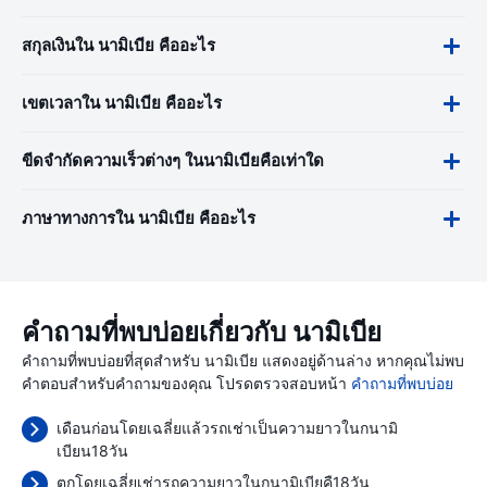
สกุลเงินใน นามิเบีย คืออะไร
เขตเวลาใน นามิเบีย คืออะไร
ขีดจำกัดความเร็วต่างๆ ในนามิเบียคือเท่าใด
ภาษาทางการใน นามิเบีย คืออะไร
คำถามที่พบบ่อยเกี่ยวกับ นามิเบีย
คำถามที่พบบ่อยที่สุดสำหรับ นามิเบีย แสดงอยู่ด้านล่าง หากคุณไม่พบ
คำตอบสำหรับคำถามของคุณ โปรดตรวจสอบหน้า
คำถามที่พบบ่อย
เดือนก่อนโดยเฉลี่ยแล้วรถเช่าเป็นความยาวในกนามิ
เบียน18วัน
ตกโดยเฉลี่ยเช่ารถความยาวในกนามิเบียคื18วัน