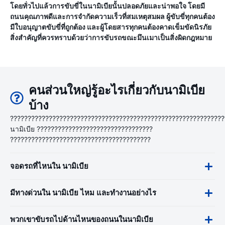
โดยทั่วไปแล้วการขับขี่ในนามิเบียนั้นปลอดภัยและน่าพอใจ โดยมี
ถนนคุณภาพดีและการจำกัดความเร็วที่สมเหตุสมผล ผู้ขับขี่ทุกคนต้อง
มีใบอนุญาตขับขี่ที่ถูกต้อง และผู้โดยสารทุกคนต้องคาดเข็มขัดนิรภัย
สิ่งสำคัญที่ควรทราบด้วยว่าการขับรถขณะมึนเมาเป็นสิ่งผิดกฎหมาย
คนส่วนใหญ่รู้อะไรเกี่ยวกับนามิเบีย
บ้าง
?????????????????????????????????????????????????????????????
นามิเบีย ?????????????????????????????????
????????????????????????????????????????
จอดรถที่ไหนใน นามิเบีย
มีทางด่วนใน นามิเบีย ไหม และทำงานอย่างไร
พวกเขาขับรถไปด้านไหนของถนนในนามิเบีย