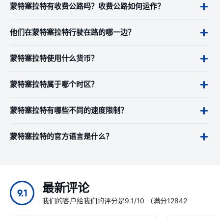
蒙特塞拉特有收费公路吗？收费公路如何运作？
他们在蒙特塞拉特行驶在路的哪一边？
蒙特塞拉特使用什么货币？
蒙特塞拉特属于哪个时区？
蒙特塞拉特有哪些不同的速度限制？
蒙特塞拉特的官方语言是什么？
最新评论
9.1
我们的客户给我们的评分是9.1/10 （满分12842