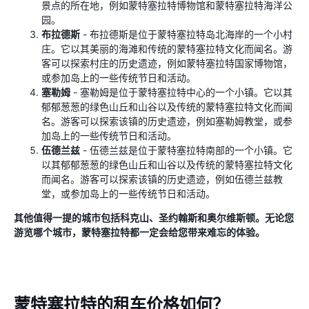
景点的所在地，例如蒙特塞拉特博物馆和蒙特塞拉特海洋公
园。
布拉德斯
- 布拉德斯是位于蒙特塞拉特岛北海岸的一个小村
庄。它以其美丽的海滩和传统的蒙特塞拉特文化而闻名。游
客可以探索村庄的历史遗迹，例如蒙特塞拉特国家博物馆，
或参加岛上的一些传统节日和活动。
塞勒姆
- 塞勒姆是位于蒙特塞拉特中心的一个小镇。它以其
郁郁葱葱的绿色山丘和山谷以及传统的蒙特塞拉特文化而闻
名。游客可以探索该镇的历史遗迹，例如塞勒姆教堂，或参
加岛上的一些传统节日和活动。
伍德兰兹
- 伍德兰兹是位于蒙特塞拉特南部的一个小镇。它
以其郁郁葱葱的绿色山丘和山谷以及传统的蒙特塞拉特文化
而闻名。游客可以探索该镇的历史遗迹，例如伍德兰兹教
堂，或参加岛上的一些传统节日和活动。
其他值得一提的城市包括科克山、圣约翰斯和奥尔维斯顿。无论您
游览哪个城市，蒙特塞拉特都一定会给您带来难忘的体验。
蒙特塞拉特的租车价格如何？