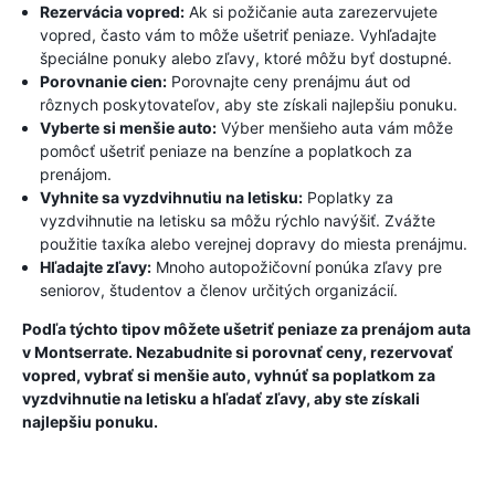
Rezervácia vopred:
Ak si požičanie auta zarezervujete
vopred, často vám to môže ušetriť peniaze. Vyhľadajte
špeciálne ponuky alebo zľavy, ktoré môžu byť dostupné.
Porovnanie cien:
Porovnajte ceny prenájmu áut od
rôznych poskytovateľov, aby ste získali najlepšiu ponuku.
Vyberte si menšie auto:
Výber menšieho auta vám môže
pomôcť ušetriť peniaze na benzíne a poplatkoch za
prenájom.
Vyhnite sa vyzdvihnutiu na letisku:
Poplatky za
vyzdvihnutie na letisku sa môžu rýchlo navýšiť. Zvážte
použitie taxíka alebo verejnej dopravy do miesta prenájmu.
Hľadajte zľavy:
Mnoho autopožičovní ponúka zľavy pre
seniorov, študentov a členov určitých organizácií.
Podľa týchto tipov môžete ušetriť peniaze za prenájom auta
v Montserrate. Nezabudnite si porovnať ceny, rezervovať
vopred, vybrať si menšie auto, vyhnúť sa poplatkom za
vyzdvihnutie na letisku a hľadať zľavy, aby ste získali
najlepšiu ponuku.