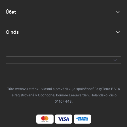
Účet
O nás
Túto webovú stránku vlastní a prevádzkuje spoločnosť EasyTerra B.V. a
je registrovaná v Obchodnej komore Leeuwarden, Holandsko, číslo
01104443.