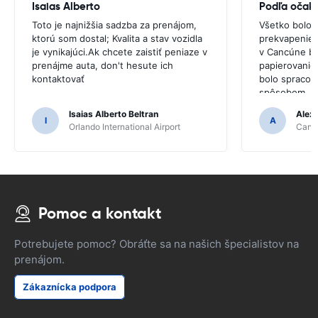
Isaias Alberto
Podľa očak
Toto je najnižšia sadzba za prenájom,
Všetko bolo 
ktorú som dostal; Kvalita a stav vozidla
prekvapenie.V
je vynikajúci.Ak chcete zaistiť peniaze v
v Cancúne bo
prenájme auta, don't hesute ich
papierovanie
kontaktovať
bolo spracov
spôsobom.
Isaias Alberto Beltran
Alex
I
A
Orlando International Airport
Cancu
Pomoc a kontakt
Potrebujete pomoc? Obráťte sa na našich špecialistov na
prenájom.
Zákaznícka podpora