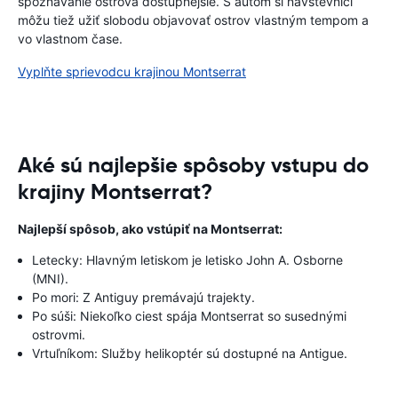
spoznávanie ostrova dostupnejšie. S autom si návštevníci
môžu tiež užiť slobodu objavovať ostrov vlastným tempom a
vo vlastnom čase.
Vyplňte sprievodcu krajinou Montserrat
Aké sú najlepšie spôsoby vstupu do
krajiny Montserrat?
Najlepší spôsob, ako vstúpiť na Montserrat:
Letecky: Hlavným letiskom je letisko John A. Osborne
(MNI).
Po mori: Z Antiguy premávajú trajekty.
Po súši: Niekoľko ciest spája Montserrat so susednými
ostrovmi.
Vrtuľníkom: Služby helikoptér sú dostupné na Antigue.