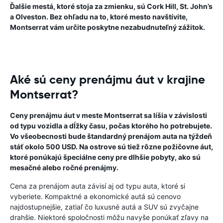
Ďalšie mestá, ktoré stoja za zmienku, sú Cork Hill, St. John’s
a Olveston. Bez ohľadu na to, ktoré mesto navštívite,
Montserrat vám určite poskytne nezabudnuteľný zážitok.
Aké sú ceny prenájmu áut v krajine
Montserrat?
Ceny prenájmu áut v meste Montserrat sa líšia v závislosti
od typu vozidla a dĺžky času, počas ktorého ho potrebujete.
Vo všeobecnosti bude štandardný prenájom auta na týždeň
stáť okolo 500 USD. Na ostrove sú tiež rôzne požičovne áut,
ktoré ponúkajú špeciálne ceny pre dlhšie pobyty, ako sú
mesačné alebo ročné prenájmy.
Cena za prenájom auta závisí aj od typu auta, ktoré si
vyberiete. Kompaktné a ekonomické autá sú cenovo
najdostupnejšie, zatiaľ čo luxusné autá a SUV sú zvyčajne
drahšie. Niektoré spoločnosti môžu navyše ponúkať zľavy na