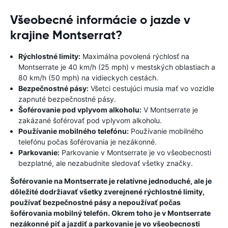
Všeobecné informácie o jazde v
krajine Montserrat?
Rýchlostné limity:
Maximálna povolená rýchlosť na
Montserrate je 40 km/h (25 mph) v mestských oblastiach a
80 km/h (50 mph) na vidieckych cestách.
Bezpečnostné pásy:
Všetci cestujúci musia mať vo vozidle
zapnuté bezpečnostné pásy.
Šoférovanie pod vplyvom alkoholu:
V Montserrate je
zakázané šoférovať pod vplyvom alkoholu.
Používanie mobilného telefónu:
Používanie mobilného
telefónu počas šoférovania je nezákonné.
Parkovanie:
Parkovanie v Montserrate je vo všeobecnosti
bezplatné, ale nezabudnite sledovať všetky značky.
Šoférovanie na Montserrate je relatívne jednoduché, ale je
dôležité dodržiavať všetky zverejnené rýchlostné limity,
používať bezpečnostné pásy a nepoužívať počas
šoférovania mobilný telefón. Okrem toho je v Montserrate
nezákonné piť a jazdiť a parkovanie je vo všeobecnosti