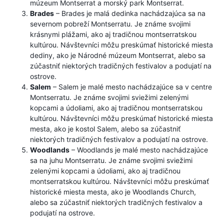
múzeum Montserrat a morský park Montserrat.
Brades
– Brades je malá dedinka nachádzajúca sa na
severnom pobreží Montserratu. Je známe svojimi
krásnymi plážami, ako aj tradičnou montserratskou
kultúrou. Návštevníci môžu preskúmať historické miesta
dediny, ako je Národné múzeum Montserrat, alebo sa
zúčastniť niektorých tradičných festivalov a podujatí na
ostrove.
Salem
– Salem je malé mesto nachádzajúce sa v centre
Montserratu. Je známe svojimi sviežimi zelenými
kopcami a údoliami, ako aj tradičnou montserratskou
kultúrou. Návštevníci môžu preskúmať historické miesta
mesta, ako je kostol Salem, alebo sa zúčastniť
niektorých tradičných festivalov a podujatí na ostrove.
Woodlands
– Woodlands je malé mesto nachádzajúce
sa na juhu Montserratu. Je známe svojimi sviežimi
zelenými kopcami a údoliami, ako aj tradičnou
montserratskou kultúrou. Návštevníci môžu preskúmať
historické miesta mesta, ako je Woodlands Church,
alebo sa zúčastniť niektorých tradičných festivalov a
podujatí na ostrove.