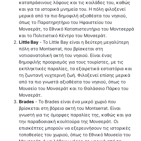
καταπράσινους λόφους και τις κοιλάδες του, καθώς
και για τα ιστορικά μνημεία του. Η πόλη φιλοξενεί
μερικά από τα πιο δημοφιλή αξιοθέατα του νησιού,
όπως το Παρατηρητήριο του Ηφαιστείου του
Μονσεράτ, το Εθνικό Καταπιστευτήριο του Μοντσερρά
και το Πολιτιστικό Κέντρο του Μονσεράτ.
Little Bay
- Το Little Bay είναι η δεύτερη μεγαλύτερη
πόλη στο Montserrat, που βρίσκεται στη
νοτιοανατολική ακτή του νησιού. Είναι ένας
δημοφιλής προορισμός για τους τουρίστες, με τις
εκπληκτικές παραλίες, τα εξαιρετικά εστιατόρια και
τη ζωντανή νυχτερινή ζωή. Φιλοξενεί επίσης μερικά
από τα πιο γνωστά αξιοθέατα του νησιού, όπως το
Μουσείο του Μονσεράτ και το Θαλάσσιο Πάρκο του
Μονσεράτ.
Brades
- Το Brades είναι ένα μικρό χωριό που
βρίσκεται στη βόρεια ακτή του Montserrat. Είναι
γνωστή για τις όμορφες παραλίες της, καθώς και για
την παραδοσιακή κουλτούρα της Μονσεράτ. Οι
επισκέπτες μπορούν να εξερευνήσουν τις ιστορικές
τοποθεσίες του χωριού, όπως το Εθνικό Μουσείο του