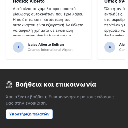
Ησαΐας Alberto
Οπως ανα
Αυτό είναι το χαμηλότερο ποσοστό
Όλα ήταν όπ
μίσθωσης αυτοκινήτων που έχω λάβει.
εκπλήξεις.Η
Η ποιότητα και η κατάσταση του
στο αεροδρόμ
αυτοκινήτου είναι εξαιρετική.Αν θέλετε
περίπλοκη κα
να ασφαλή χρήματα σε ενοικίαση
εργασίες για
αυτοκινήτου donÂ't hesutate να
διαδικασίας 
επικοινωνήσετε μαζί τους
αντιεπαγγελμ
Isaias Alberto Beltran
Alex
I
A
Orlando International Airport
Cancu
Βοήθεια και επικοινωνία
Χρειάζεστε βοήθεια; Επικοινωνήστε με τους ειδικούς
μας στην ενοικίαση.
Υποστήριξη πελατών