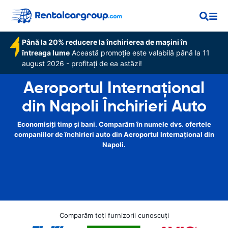
Până la 20% reducere la închirierea de mașini în
întreaga lume
Această promoție este valabilă până la 11
august 2026 - profitați de ea astăzi!
Aeroportul Internațional
din Napoli Închirieri Auto
Economisiți timp și bani. Comparăm în numele dvs. ofertele
companiilor de închirieri auto din Aeroportul Internațional din
Napoli.
Comparăm toți furnizorii cunoscuți