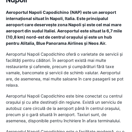
Aeroportul Napoli Capodichino (NAP) este un aeroport
internațional situat în Napoli, Italia. Este principalul
aeroport care deservește zona Napoli și este cel mai mare
aeroport din sudul Italiei. Aeroportul este situat la 6,7 ​​mile
(10,8 km) nord-est de centrul orașului și este un hub
pentru Alitalia, Blue Panorama Airlines și Neos Air.
Aeroportul Napoli Capodichino oferă o varietate de servicii și
facilități pentru călători. În aeroport există mai multe
restaurante și cafenele, precum și cumpărături fără taxe
vamale, bancomate și servicii de schimb valutar. Aeroportul
are, de asemenea, mai multe saloane în care pasagerii se pot
relaxa.
Aeroportul Napoli Capodichino este bine conectat cu centrul
orașului și cu alte destinații din regiune. Există un serviciu de
autobuz care circulă de la aeroport până în centrul orașului,
precum și o gară situată în aeroport. Taxiuri sunt, de
asemenea, disponibile pentru închiriere în afara terminalului.
Aeroportul Napoli Capodichino este o facilitate modernă, cu o