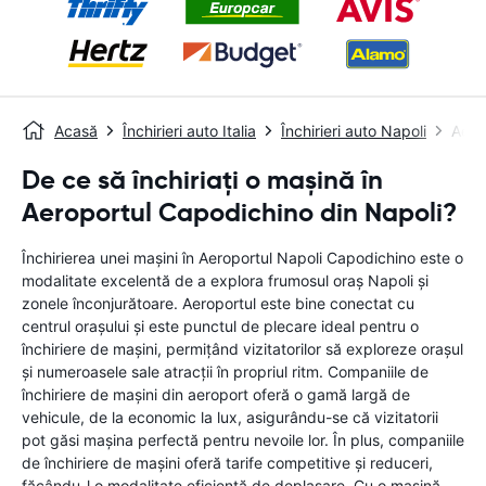
Acasă
Închirieri auto Italia
Închirieri auto Napoli
Aero
De ce să închiriați o mașină în
Aeroportul Capodichino din Napoli?
Închirierea unei mașini în Aeroportul Napoli Capodichino este o
modalitate excelentă de a explora frumosul oraș Napoli și
zonele înconjurătoare. Aeroportul este bine conectat cu
centrul orașului și este punctul de plecare ideal pentru o
închiriere de mașini, permițând vizitatorilor să exploreze orașul
și numeroasele sale atracții în propriul ritm. Companiile de
închiriere de mașini din aeroport oferă o gamă largă de
vehicule, de la economic la lux, asigurându-se că vizitatorii
pot găsi mașina perfectă pentru nevoile lor. În plus, companiile
de închiriere de mașini oferă tarife competitive și reduceri,
făcându-l o modalitate eficientă de deplasare. Cu o mașină,