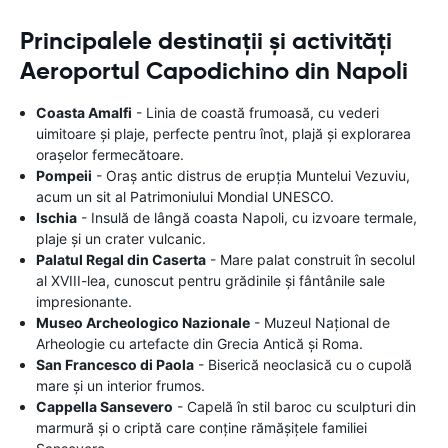
Principalele destinații și activități
Aeroportul Capodichino din Napoli
Coasta Amalfi
- Linia de coastă frumoasă, cu vederi
uimitoare și plaje, perfecte pentru înot, plajă și explorarea
orașelor fermecătoare.
Pompeii
- Oraș antic distrus de erupția Muntelui Vezuviu,
acum un sit al Patrimoniului Mondial UNESCO.
Ischia
- Insulă de lângă coasta Napoli, cu izvoare termale,
plaje și un crater vulcanic.
Palatul Regal din Caserta
- Mare palat construit în secolul
al XVIII-lea, cunoscut pentru grădinile și fântânile sale
impresionante.
Museo Archeologico Nazionale
- Muzeul Național de
Arheologie cu artefacte din Grecia Antică și Roma.
San Francesco di Paola
- Biserică neoclasică cu o cupolă
mare și un interior frumos.
Cappella Sansevero
- Capelă în stil baroc cu sculpturi din
marmură și o criptă care conține rămășițele familiei