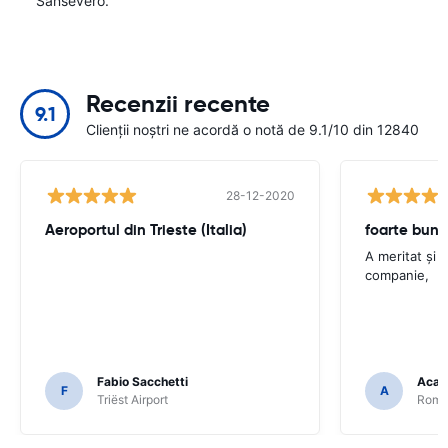
Sansevero.
Recenzii recente
9.1
Clienții noștri ne acordă o notă de 9.1/10 din 12840
28-12-2020
Aeroportul din Trieste (Italia)
foarte bun
A meritat și
companie,
Fabio Sacchetti
Acac
F
A
Triëst Airport
Rome 